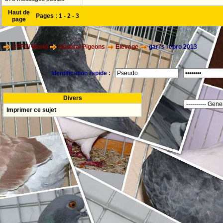
Haut de
Pages :
1
-
2
-
3
page
CFPOI World
Général Pigeons
Elevage
gari's repro 2013
Identification rapide :
Divers
Imprimer ce sujet