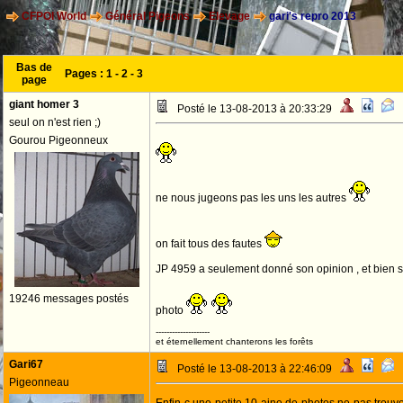
CFPOI World
Général Pigeons
Elevage
gari's repro 2013
Bas de
Pages :
1
-
2
-
3
page
giant homer 3
Posté le 13-08-2013 à 20:33:29
seul on n'est rien ;)
Gourou Pigeonneux
ne nous jugeons pas les uns les autres
on fait tous des fautes
JP 4959 a seulement donné son opinion , et bien su
19246 messages postés
photo
--------------------
et éternellement chanterons les forêts
Gari67
Posté le 13-08-2013 à 22:46:09
Pigeonneau