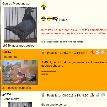
Gourou Pigeonneux
EDDY
tu restes un très bon éleveur et tes commentair
appréciables et appréciés (tout comme ceux d'autr
--------------------
et éternellement chanterons les forêts
19246 messages postés
Gari67
Posté le 14-08-2013 à 19:48:35
Pigeonneau
Jp4959, peux tu, stp, argumenter ta critique? A etr
quelque chose...
--------------------
gari67
378 messages postés
jp4959
Posté le 14-08-2013 à 19:49:10
Grand maitre
dis se que je pense