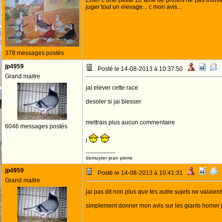
Enfin c une petite 10 aine de photos ne pas trouve
juger tout un elevage... c mon avis...
378 messages postés
jp4959
Posté le 14-08-2013 à 10:37:50
Grand maitre
jai elever cette race
desoler si jai blesser
mettrais plus aucun commentaire
6046 messages postés
l
--------------------
demuyter jean pierre
jp4959
Posté le 14-08-2013 à 10:41:31
Grand maitre
jai pas dit non plus que tes autre sujets ne valaient
simplement donner mon avis sur les giants homer j