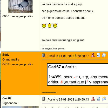
voulais pas faire de mal a gary
ses pigeons de couleur sont tres beaux
6046 messages postés
de meme que ses autres pigeons
sa dois faire un triangle un giant
--------------------
demuyter jean pierre
Eddy
Posté le 14-08-2013 à 20:20:37
Grand maitre
6403 messages postés
Gari67 a écrit :
Jp4959, peux
-
tu, stp, argumente
critiqu
é
,autant que j
'
y apprenn
--------------------
Gari67
Posté le 14-08-2013 à 20:50:43
Pigeonneau