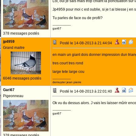
Lol, oui je sais mais trop chiant la ponctuation sur la
Jp4959 pour moi c est oublie, si je t ai blesse j en 
Tu parles de face ou de profil?
--------------------
gari67
378 messages postés
jp4959
Posté le 14-08-2013 à 21:44:04
Grand maitre
en main un giant dois donner impression dun trian
tres court tres rond
large tete large cou
6046 messages postés
--------------------
demuyter jean pierre
Gari67
Posté le 14-08-2013 à 22:01:40
Pigeonneau
Ok vu du dessus alors. J vais les laisser mûrir enco
--------------------
gari67
378 messages postés