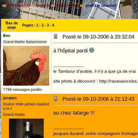
CFPOI World
General
Présentation
ged81 le nouveau
Bas de
Pages :
1
-
2
-
3
-
4
page
Ben
Posté le 09-10-2006 à 20:32:0
Grand Maitre Italianissime
à l'hôpital pardi
--------------------
le Tambour d'arabie, il n'y a que ça de vrai
site photo à découvrir : http://racesavicole
7798 messages postés
jacques
Posté le 09-10-2006 à 21:12:4
toujour imite jamais egales(
a la s
ou chez lafarge !!!
Grand maitre
--------------------
jacques durand ,votre compagnon fromage