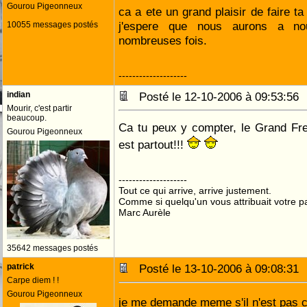
Gourou Pigeonneux
ca a ete un grand plaisir de faire t
j'espere que nous aurons a no
10055 messages postés
nombreuses fois.
--------------------
indian
Posté le 12-10-2006 à 09:53:5
Mourir, c'est partir
beaucoup.
Ca tu peux y compter, le Grand Fredd
Gourou Pigeonneux
est partout!!!
--------------------
Tout ce qui arrive, arrive justement.
Comme si quelqu'un vous attribuait votre pa
Marc Aurèle
35642 messages postés
patrick
Posté le 13-10-2006 à 09:08:3
Carpe diem ! !
Gourou Pigeonneux
je me demande meme s'il n'est pas c