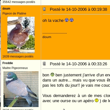
35642 messages postés
doum
Posté le 14-10-2006 à 00:19:3
Pigeon de Platine
oh la vache
--------------------
doum
1639 messages postés
Freddie
Posté le 14-10-2006 à 00:33:2
Maitre Pigeonneux
bon
ben justement j'arrive d'un end
dans un autre... mais vu que vous êt
pas les tofs du jour!! je vais me couc
Vous demanderez à un de mes clone
avec une ourse ou un apéro
) de l