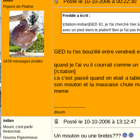
doum
Posté le 10-10-2006 à 00:22:3
Pigeon de Platine
Freddie a écrit :
[citation=indian]GED 81, je t'ai cherché hier 
avec un pied dans le platre!!! Ben je t'ai pas t
GED tu t'es bouzillé entre vendredi
1639 messages postés
quand je l'ai vu il courrait comme un l
[/citation]
ca c'est passé quand on etait a table
son mouton et la mauvaise chute mai
meme
--------------------
doum
indian
Posté le 10-10-2006 à 13:12:4
Mourir, c'est partir
beaucoup.
Un mouton ou une brebis???
Gourou Pigeonneux