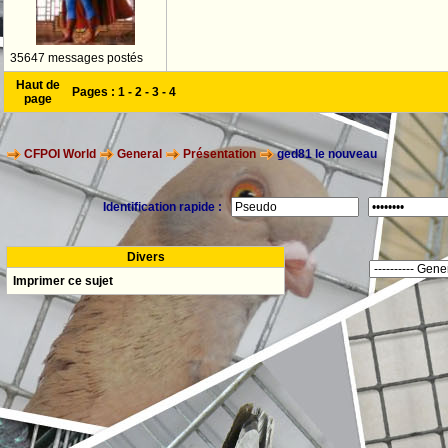
35647 messages postés
Haut de
Pages :
1
-
2
-
3
-
4
page
CFPOI World
General
Présentation
ged81 le nouveau
Identification rapide :
Divers
Imprimer ce sujet