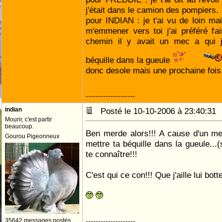
j'était dans le camion des pompiers.
pour INDIAN : je t'ai vu de loin m
m'emmener vers toi j'ai préféré fa
chemin il y avait un mec a qui j'
béquille dans la gueule
donc desole mais une prochaine fois
--------------------
indian
Posté le 10-10-2006 à 23:40:3
Mourir, c'est partir
beaucoup.
Ben merde alors!!! A cause d'un me
Gourou Pigeonneux
mettre ta béquille dans la gueule...(si
te connaître!!!
C'est qui ce con!!! Que j'aille lui botte
35642 messages postés
--------------------