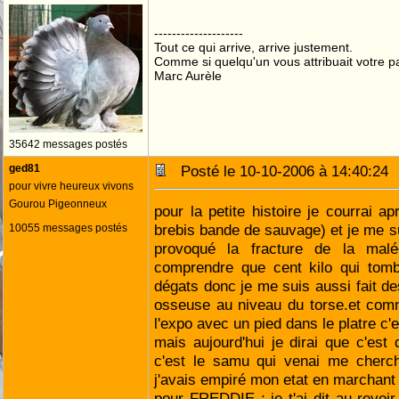
--------------------
Tout ce qui arrive, arrive justement.
Comme si quelqu'un vous attribuait votre pa
Marc Aurèle
35642 messages postés
ged81
Posté le 10-10-2006 à 14:40:2
pour vivre heureux vivons
Gourou Pigeonneux
pour la petite histoire je courrai 
brebis bande de sauvage) et je me su
10055 messages postés
provoqué la fracture de la malé
comprendre que cent kilo qui tomb
dégats donc je me suis aussi fait de
osseuse au niveau du torse.et comm
l'expo avec un pied dans le platre c'e
mais aujourd'hui je dirai que c'est 
c'est le samu qui venai me cherch
j'avais empiré mon etat en marchant 
pour FREDDIE : je t'ai dit au revoir