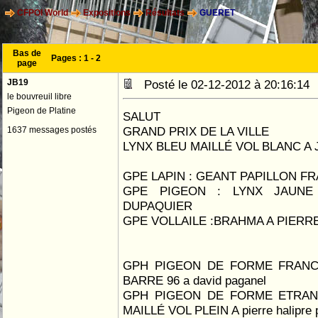
CFPOI World
Expositions
Résultats
GUERET
Bas de
Pages :
1
-
2
page
JB19
Posté le 02-12-2012 à 20:16:1
le bouvreuil libre
Pigeon de Platine
SALUT
GRAND PRIX DE LA VILLE
1637 messages postés
LYNX BLEU MAILLÉ VOL BLANC A
GPE LAPIN : GEANT PAPILLON F
GPE PIGEON : LYNX JAUNE
DUPAQUIER
GPE VOLLAILE :BRAHMA A PIER
GPH PIGEON DE FORME FRANC
BARRE 96 a david paganel
GPH PIGEON DE FORME ETRAN
MAILLÉ VOL PLEIN A pierre halipre 