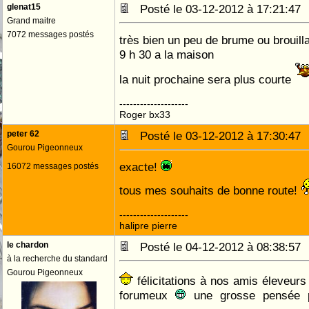
glenat15
Posté le 03-12-2012 à 17:21:4
Grand maitre
7072 messages postés
très bien un peu de brume ou brouill
9 h 30 a la maison
la nuit prochaine sera plus courte
--------------------
Roger bx33
peter 62
Posté le 03-12-2012 à 17:30:4
Gourou Pigeonneux
exacte!
16072 messages postés
tous mes souhaits de bonne route!
--------------------
halipre pierre
le chardon
Posté le 04-12-2012 à 08:38:5
à la recherche du standard
Gourou Pigeonneux
félicitations à nos amis éleveurs
forumeux
une grosse pensée p