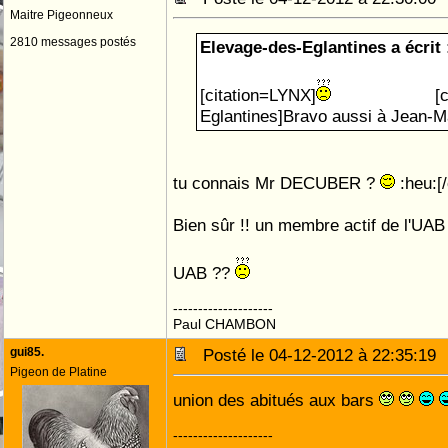
Maitre Pigeonneux
2810 messages postés
Elevage-des-Eglantines a écrit 
[citation=LYNX]
[citation
Eglantines]Bravo aussi à Jean-
tu connais Mr DECUBER ?
:heu:[/
Bien sûr !! un membre actif de l'UAB :
UAB ??
--------------------
Paul CHAMBON
gui85.
Posté le 04-12-2012 à 22:35:1
Pigeon de Platine
union des abitués aux bars
--------------------