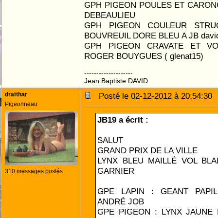
GPH PIGEON POULES ET CARONC
DEBEAULIEU
GPH PIGEON COULEUR STRU
BOUVREUIL DORE BLEU A JB david
GPH PIGEON CRAVATE ET VO
ROGER BOUYGUES ( glenat15)
--------------------
Jean Baptiste DAVID
dratthar
Posté le 02-12-2012 à 20:54:3
Pigeonneau
JB19 a écrit :
SALUT
GRAND PRIX DE LA VILLE
LYNX BLEU MAILLÉ VOL BLA
GARNIER
310 messages postés
GPE LAPIN : GEANT PAPI
ANDRÉ JOB
GPE PIGEON : LYNX JAUNE 