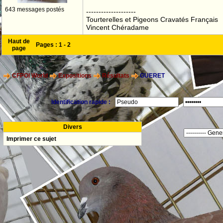
643 messages postés
--------------------
Tourterelles et Pigeons Cravatés Français
Vincent Chéradame
Haut de
Pages :
1
-
2
page
CFPOI World
Expositions
Résultats
GUERET
Identification rapide :
Divers
Imprimer ce sujet