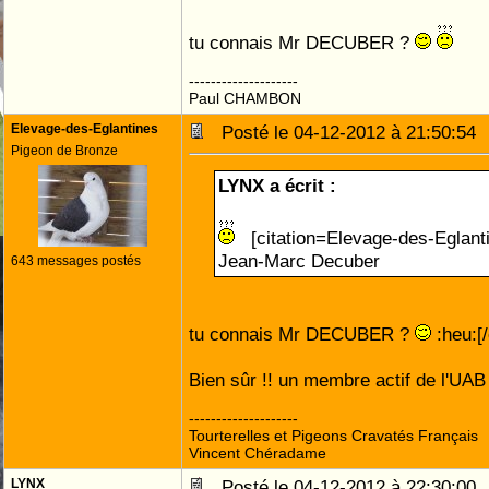
tu connais Mr DECUBER ?
--------------------
Paul CHAMBON
Elevage-des-Eglantines
Posté le 04-12-2012 à 21:50:5
Pigeon de Bronze
LYNX a écrit :
[citation=Elevage-des-Eglan
Jean-Marc Decuber
643 messages postés
tu connais Mr DECUBER ?
:heu:[/
Bien sûr !! un membre actif de l'UA
--------------------
Tourterelles et Pigeons Cravatés Français
Vincent Chéradame
LYNX
Posté le 04-12-2012 à 22:30:0