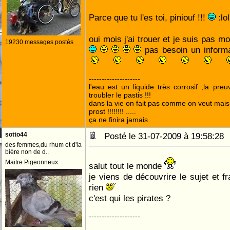
Parce que tu l'es toi, piniouf !!!
:lol
oui mois j'ai trouer et je suis pas m
19230 messages postés
pas besoin un informa
--------------------
l'eau est un liquide très corrosif ,la pre
troubler le pastis !!!
dans la vie on fait pas comme on veut mai
prost !!!!!!!! .....
ça ne finira jamais
sotto44
Posté le 31-07-2009 à 19:58:2
des femmes,du rhum et d'la
bière non de d..
Maitre Pigeonneux
salut tout le monde
je viens de découvrire le sujet et 
rien
c'est qui les pirates ?
--------------------