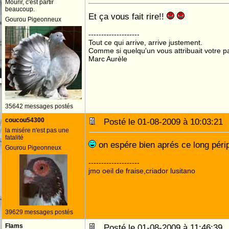
Mourir, c'est partir
beaucoup.
Et ça vous fait rire!!
Gourou Pigeonneux
--------------------
Tout ce qui arrive, arrive justement.
Comme si quelqu'un vous attribuait votre pa
Marc Aurèle
35642 messages postés
coucou54300
Posté le 01-08-2009 à 10:03:2
la misére n'est pas une
fatalité
on espére bien aprés ce long péri
Gourou Pigeonneux
--------------------
jmo oeil de fraise,criador lusitano
39629 messages postés
Flams
Posté le 01-08-2009 à 11:46:3