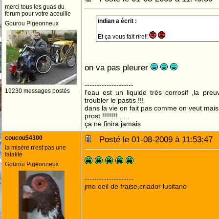
merci tous les guas du
forum pour votre aceuille
indian a écrit :
Gourou Pigeonneux
Et ça vous fait rire!!
on va pas pleurer
--------------------
19230 messages postés
l'eau est un liquide très corrosif ,la pre
troubler le pastis !!!
dans la vie on fait pas comme on veut mai
prost !!!!!!!! .....
ça ne finira jamais
coucou54300
Posté le 01-08-2009 à 11:53:4
la misére n'est pas une
fatalité
Gourou Pigeonneux
--------------------
jmo oeil de fraise,criador lusitano