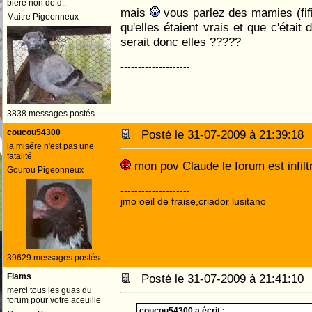
bière non de d..
mais
vous parlez des mamies (fifi
Maitre Pigeonneux
qu'elles étaient vrais et que c'éta
serait donc elles ?????
--------------------
3838 messages postés
coucou54300
Posté le 31-07-2009 à 21:39:1
la misére n'est pas une
fatalité
mon pov Claude le forum est infilt
Gourou Pigeonneux
--------------------
jmo oeil de fraise,criador lusitano
39629 messages postés
Flams
Posté le 31-07-2009 à 21:41:1
merci tous les guas du
forum pour votre aceuille
coucou54300 a écrit :