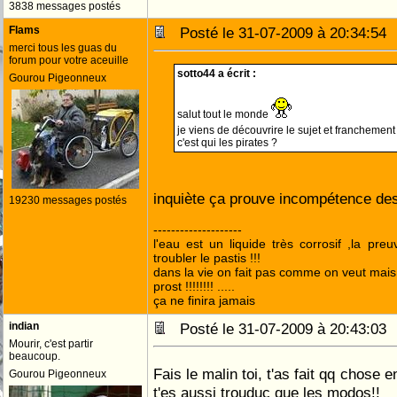
3838 messages postés
Flams
Posté le 31-07-2009 à 20:34:5
merci tous les guas du
forum pour votre aceuille
sotto44 a écrit :
Gourou Pigeonneux
salut tout le monde
je viens de découvrire le sujet et franchement
c'est qui les pirates ?
inquiète ça prouve incompétence d
19230 messages postés
--------------------
l'eau est un liquide très corrosif ,la pre
troubler le pastis !!!
dans la vie on fait pas comme on veut mai
prost !!!!!!!! .....
ça ne finira jamais
indian
Posté le 31-07-2009 à 20:43:0
Mourir, c'est partir
beaucoup.
Fais le malin toi, t'as fait qq chose e
Gourou Pigeonneux
t'es aussi trouduc que les modos!!