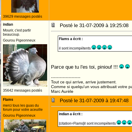
39629 messages postés
indian
Posté le 31-07-2009 à 19:25:0
Mourir, c'est partir
beaucoup.
Flams a écrit :
Gourou Pigeonneux
il sont incompétents
Parce que tu l'es toi, piniouf !!!
--------------------
Tout ce qui arrive, arrive justement.
Comme si quelqu'un vous attribuait votre pa
35642 messages postés
Marc Aurèle
Flams
Posté le 31-07-2009 à 19:47:4
merci tous les guas du
forum pour votre aceuille
indian a écrit :
Gourou Pigeonneux
[citation=Flams]il sont incompétents