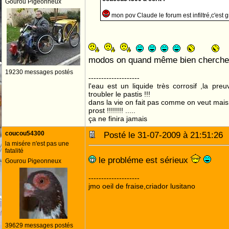
Gourou Pigeonneux
mon pov Claude le forum est infiltré,c'est 
modos on quand même bien cherch
19230 messages postés
--------------------
l'eau est un liquide très corrosif ,la pre
troubler le pastis !!!
dans la vie on fait pas comme on veut mai
prost !!!!!!!! .....
ça ne finira jamais
coucou54300
Posté le 31-07-2009 à 21:51:2
la misére n'est pas une
fatalité
le probléme est sérieux
Gourou Pigeonneux
--------------------
jmo oeil de fraise,criador lusitano
39629 messages postés