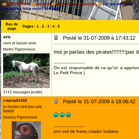
CFPOI World
General
discussions générales
j'ai une idee pour
que patrick nous metes des phot
Bas de
Pages :
1
-
2
-
3
-
4
-
5
page
ayla
Posté le 31-07-2009 à 17:43:1
vivre et laisser vivre
Maitre Pigeonneux
moi je parlais des pirates!!!!!!!!!pas
--------------------
On est responsable de ce qu'on a apprivo
Le Petit Prince )
3742 messages postés
coucou54300
Posté le 31-07-2009 à 18:06:4
la misére n'est pas une
fatalité
Gourou Pigeonneux
--------------------
jmo oeil de fraise,criador lusitano