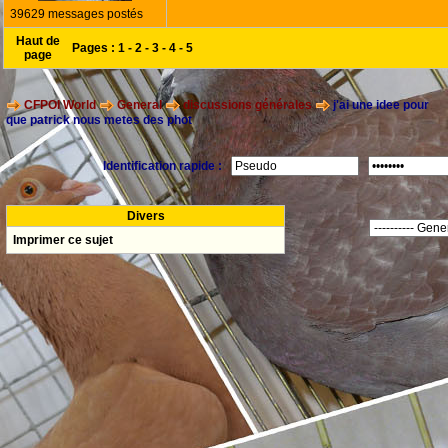
39629 messages postés
Haut de
Pages :
1
-
2
-
3
-
4
-
5
page
CFPOI World
General
discussions générales
j'ai une idee pour
que patrick nous metes des phot
Identification rapide :
Divers
Imprimer ce sujet