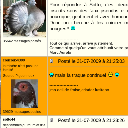
Pour répondre à Sotto, c'est deu
inscrits sous des faux pseudos et 
bourrique, gentiment et avec humour,
Donc on cherche à les coincer ma
bougres!!
--------------------
35642 messages postés
Tout ce qui arrive, arrive justement.
Comme si quelqu'un vous attribuait votre pa
Marc Aurèle
coucou54300
Posté le 31-07-2009 à 21:25:0
la misére n'est pas une
fatalité
mais la traque continue!
Gourou Pigeonneux
--------------------
jmo oeil de fraise,criador lusitano
39629 messages postés
sotto44
Posté le 31-07-2009 à 21:28:2
des femmes,du rhum et d'la