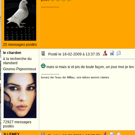
--------------------
25 messages postés
le chardon
Posté le 18-02-2009 à 13:37:35
à la recherche du
standard
mais si mais si et pis de toute façon, un jour moi je l
Gourou Pigeonneux
--------------------
buvez de l'eau de Millau, vos idées seront claires
72927 messages
postés
JLLEMEY