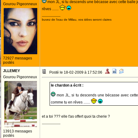
mon JL, si tu descends une bécasse avec cette balle 
Gourou Pigeonneux
rêves .......
--------------------
buvez de l'eau de Millau, vos idées seront claires
72927 messages
postés
JLLEMEY
Posté le 18-02-2009 à 17:52:06
Gourou Pigeonneux
le chardon a écrit :
mon JL, si tu descends une bécasse avec cette 
comme tu en rêves .......
et a toi ??? elle t'as offert quoi ta cherie ?
--------------------
13913 messages
postés