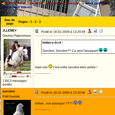
CFPOI World
General
discussions générales
Idées cadeaux
pour la Saint Valentin
Bas de
Pages :
1
-
2
-
3
page
JLLEMEY
Posté le 18-02-2009 à 13:29:59
Gourou Pigeonneux
indian a écrit :
Sorcière, Sorcière?? Ca sent l'arnaque!!
mais non
c'est notre sorciere bien aimée !
--------------------
13913 messages
postés
sorciere
Posté le 18-02-2009 à 13:30:06
Petit touriste
indian , non pourquoi ????
--------------------