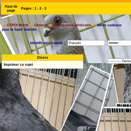
Haut de
Pages :
1
-
2
-
3
page
CFPOI World
General
discussions générales
Idées cadeaux
pour la Saint Valentin
Identification rapide :
Divers
Imprimer ce sujet