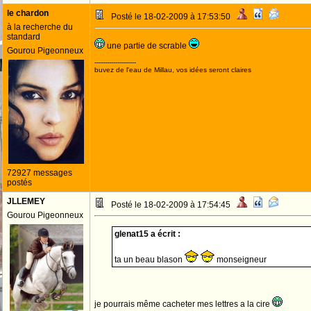
le chardon
Posté le 18-02-2009 à 17:53:50
à la recherche du
standard
une partie de scrable
Gourou Pigeonneux
--------------------
buvez de l'eau de Millau, vos idées seront claires
72927 messages
postés
JLLEMEY
Posté le 18-02-2009 à 17:54:45
Gourou Pigeonneux
glenat15 a écrit :
ta un beau blason
monseigneur
je pourrais même cacheter mes lettres a la cire