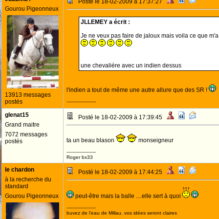
Posté le 18-02-2009 à 17:37:27
Gourou Pigeonneux
JLLEMEY a écrit :
Je ne veux pas faire de jaloux mais voila ce que m'a 
une chevaliére avec un indien dessus
l'indien a tout de même une autre allure que des SR !
13913 messages
postés
--------------------
glenat15
Posté le 18-02-2009 à 17:39:45
Grand maitre
7072 messages
ta un beau blason
monseigneur
postés
--------------------
Roger bx33
le chardon
Posté le 18-02-2009 à 17:44:25
à la recherche du
standard
Gourou Pigeonneux
peut-être mais la balle ....elle sert à quoi
--------------------
buvez de l'eau de Millau, vos idées seront claires