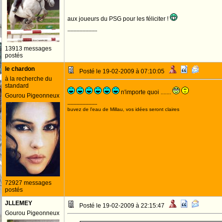
aux joueurs du PSG pour les féliciter !
--------------------
13913 messages
postés
le chardon
Posté le 19-02-2009 à 07:10:05
à la recherche du
standard
n'importe quoi .......
Gourou Pigeonneux
--------------------
buvez de l'eau de Millau, vos idées seront claires
72927 messages
postés
JLLEMEY
Posté le 19-02-2009 à 22:15:47
Gourou Pigeonneux