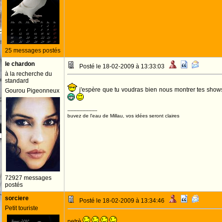
25 messages postés
le chardon
Posté le 18-02-2009 à 13:33:03
à la recherche du
standard
j'espère que tu voudras bien nous montrer tes shows
Gourou Pigeonneux
--------------------
buvez de l'eau de Millau, vos idées seront claires
72927 messages
postés
sorciere
Posté le 18-02-2009 à 13:34:46
Petit touriste
petrè