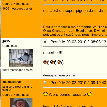
Gourou Pigeonneux
9666 messages postés
oui,c'est un super pigeon :bnc: :bnc
--------------------
Pour s'adresser à ma personne, veuillez 
Ô sa Grandeur, son Excellence, Divinité 
puissant esprit supérieur, nous t'implorons
jp4959
Posté le 20-02-2010 à 08:03:
Grand maitre
superbe !!!!
6046 messages postés
--------------------
demuyter jean pierre
coucou54300
Posté le 20-02-2010 à 09:19:
la misére n'est pas une
fatalité
Alors bonne réussite
Gourou Pigeonneux
--------------------
jmo oeil de fraise,criador lusitano