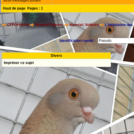
3838 messages postés
Haut de page
Pages :
1
CFPOI World
Général Pigeons
Materiel, Volières
L'instalation des
Identification rapide :
Divers
Imprimer ce sujet