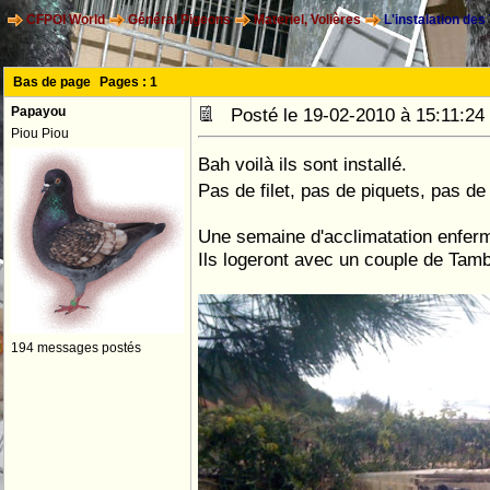
CFPOI World
Général Pigeons
Materiel, Volières
L'instalation des
Bas de page
Pages :
1
Papayou
Posté le 19-02-2010 à 15:11:
Piou Piou
Bah voilà ils sont installé.
Pas de filet, pas de piquets, pas de
Une semaine d'acclimatation enfermé
Ils logeront avec un couple de Tam
194 messages postés