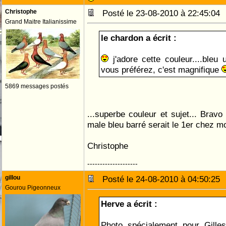
Christophe
Posté le 23-08-2010 à 22:45:0
Grand Maitre Italianissime
le chardon a écrit :
j'adore cette couleur....bleu 
vous préférez, c'est magnifique
5869 messages postés
...superbe couleur et sujet... Bravo
male bleu barré serait le 1er chez mo
Christophe
--------------------
gillou
Posté le 24-08-2010 à 04:50:2
Gourou Pigeonneux
Herve a écrit :
Photo spécialement pour Gill