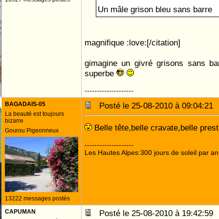
Un mâle grison bleu sans barre
magnifique :love:[/citation]
gimagine un givré grisons sans bar
superbe
--------------------
BAGADAIS-05
Posté le 25-08-2010 à 09:04:2
La beauté est toujours
bizarre
Belle tête,belle cravate,belle pres
Gourou Pigeonneux
--------------------
Les Hautes Alpes:300 jours de soleil par an
13222 messages postés
CAPUMAN
Posté le 25-08-2010 à 19:42:5