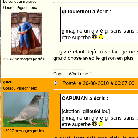
Le vengeur masqué
Gourou Pigeonneux
gilloulefilou a écrit :
gimagine un givré grisons sans b
étre superbe
le givré étant déjà très clair, je ne
grand chose avec le grison en plus
35647 messages postés
--------------------
Capu... What else ?
gillou
Posté le 26-08-2010 à 06:07:0
Gourou Pigeonneux
CAPUMAN a écrit :
[citation=gilloulefilou]
gimagine un givré grisons sans b
étre superbe
13927 messages postés