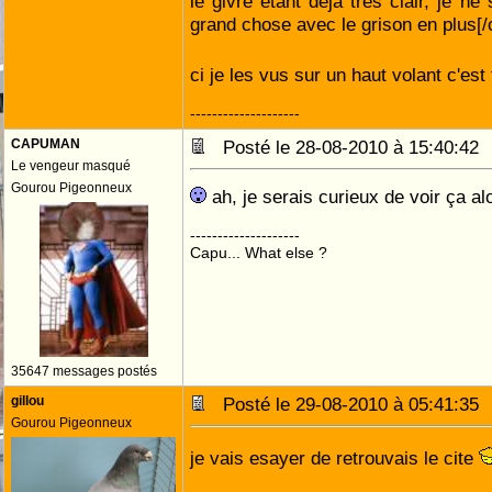
le givré étant déjà très clair, je ne
grand chose avec le grison en plus[/c
ci je les vus sur un haut volant c'es
--------------------
CAPUMAN
Posté le 28-08-2010 à 15:40:4
Le vengeur masqué
Gourou Pigeonneux
ah, je serais curieux de voir ça a
--------------------
Capu... What else ?
35647 messages postés
gillou
Posté le 29-08-2010 à 05:41:3
Gourou Pigeonneux
je vais esayer de retrouvais le cite