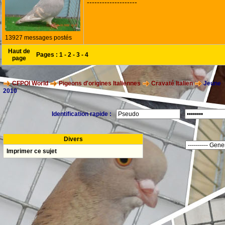
--------------------
13927 messages postés
Haut de
Pages :
1
-
2
-
3
-
4
page
CFPOI World
Pigeons d'origines Italiennes
Cravaté Italien
Jeune
2010
Identification rapide :
Divers
Imprimer ce sujet