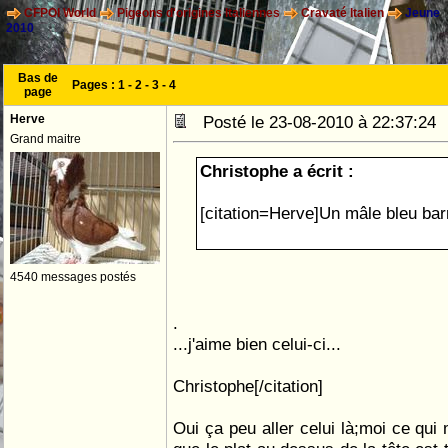
CFPOI World
Pigeons d'origines Italiennes
Cravaté Italien
Jeune
2010
Bas de
Pages :
1
-
2
-
3
-
4
page
Herve
Posté le 23-08-2010 à 22:37:2
Grand maitre
Christophe a écrit :
[citation=Herve]Un mâle bleu bar
4540 messages postés
.
...j'aime bien celui-ci...
Christophe[/citation]
Oui ça peu aller celui là;moi ce qui