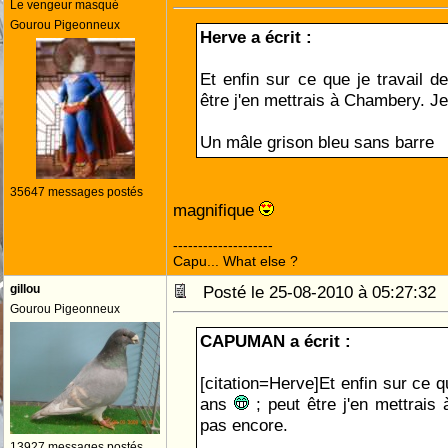
Le vengeur masqué
Gourou Pigeonneux
Herve a écrit :
Et enfin sur ce que je travail 
être j'en mettrais à Chambery. J
Un mâle grison bleu sans barre
35647 messages postés
magnifique
--------------------
Capu... What else ?
gillou
Posté le 25-08-2010 à 05:27:3
Gourou Pigeonneux
CAPUMAN a écrit :
[citation=Herve]Et enfin sur ce q
ans
; peut être j'en mettrais
pas encore.
13927 messages postés