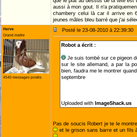
que le plat au dessus de la tête est 
aussi à mon gout. Il n'a pratiquemen
chambery celui là car il arrive en
jeunes mâles bleu barré que j'ai séle
Herve
Posté le 23-08-2010 à 22:39:3
Grand maitre
Robot a écrit :
Je suis tombé sur ce pigeon de
sur le site allemand, a par la poi
bien, faudra me le montrer quand 
septembre
4540 messages postés
Uploaded with
ImageShack.us
Pas de soucis Robert je te le montrer
et le grison sans barre et un fils à