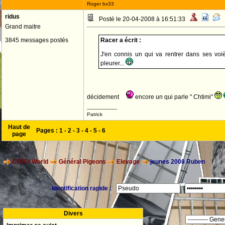
Roger bx33
ridus
Posté le 20-04-2008 à 16:51:33
Grand maitre
3845 messages postés
Racer a écrit :
J'en connis un qui va rentrer dans ses voiè
pleurer...
décidement
encore un qui parle " Chtimi"
--------------------
Patrick
Haut de
Pages :
1
-
2
-
3
-
4
-
5
-
6
page
CFPOI World
Général Pigeons
Elevage
jeunes 2008 Ruben
Identification rapide :
Divers