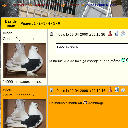
CFPOI World
Général Pigeons
Elevage
jeunes 2008 Ruben
Bas de
Pages :
1
-
2
-
3
-
4
-
5
-
6
page
ruben
Posté le 19-04-2008 à 22:11:36
Gourou Pigeonneux
ruben a écrit :
la même vue de face,ça change quand même
14096 messages postés
ruben
Posté le 19-04-2008 à 22:12:16
Gourou Pigeonneux
un mauvais manteau
dommage