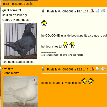
4675 messages postés
giant homer 3
Posté le 04-08-2008 à 18:41:58
seul on n'est rien ;)
Gourou Pigeonneux
hé COLOGNE tu as de beaux petits a ce que je vo
bonjour chez toi
--------------------
et éternellement chanterons les forêts
19246 messages postés
cologne
Posté le 04-08-2008 à 22:31:45
Grand maitre
tu passe quand tu veus michel