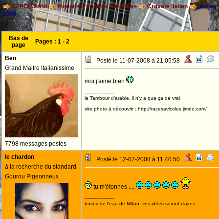
CFPOI World
Pigeons d'origines Italiennes
Cravaté Italien
jeunes
2008
Bas de
Pages :
1
-
2
page
Ben
Posté le 11-07-2008 à 21:05:58
Grand Maitre Italianissime
moi j'aime bien
--------------------
le Tambour d'arabie, il n'y a que ça de vrai
site photo à découvrir : http://racesavicoles.jimdo.com/
7798 messages postés
le chardon
Posté le 12-07-2008 à 11:40:50
à la recherche du standard
Gourou Pigeonneux
tu m'étonnes ....
--------------------
buvez de l'eau de Millau, vos idées seront claires