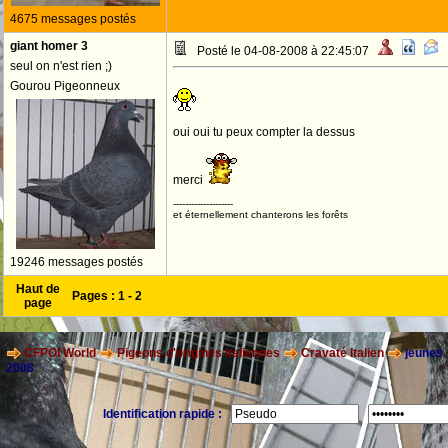
4675 messages postés
giant homer 3
Posté le 04-08-2008 à 22:45:07
seul on n'est rien ;)
Gourou Pigeonneux
oui oui tu peux compter la dessus
merci
--------------------
et éternellement chanterons les forêts
19246 messages postés
Haut de
Pages :
1
-
2
page
CFPOI World
Pigeons d'origines Italiennes
Cravaté Italien
jeunes
2008
Identification rapide :