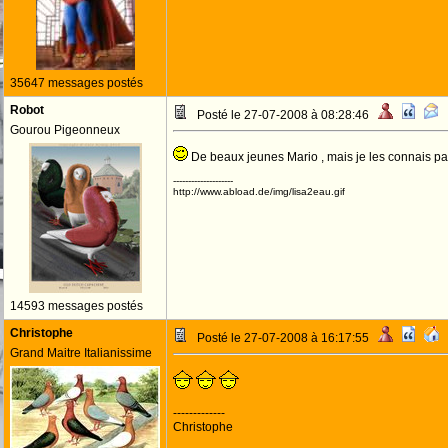
35647 messages postés
Robot
Posté le 27-07-2008 à 08:28:46
Gourou Pigeonneux
De beaux jeunes Mario , mais je les connais pa
--------------------
http://www.abload.de/img/lisa2eau.gif
14593 messages postés
Christophe
Posté le 27-07-2008 à 16:17:55
Grand Maitre Italianissime
-------------
Christophe