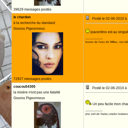
39629 messages postés
le chardon
Posté le 02-06-2010 à
à la recherche du standard
Gourou Pigeonneux
piacentino est au singulie
--------------------
buvez de l'eau de Millau, vos idé
72927 messages postés
coucou54300
Posté le 02-06-2010 à
la misére n'est pas une fatalité
Gourou Pigeonneux
Un peu facile mon ch
--------------------
jmo oeil de fraise,criador lusitan