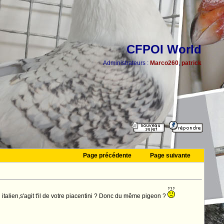
CFPOI World
Administrateurs :
Marco260
,
patrick
Page précédente
Page suivante
 italien,s'agit t'il de votre piacentini ? Donc du même pigeon ?