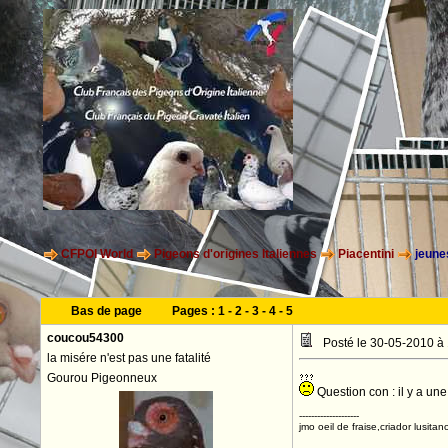
CFPOI World
Pigeons d'origines Italiennes
Piacentini
jeune
Bas de page
Pages :
1
-
2
-
3
-
4
-
5
coucou54300
Posté le 30-05-2010 à
la misére n'est pas une fatalité
Gourou Pigeonneux
Question con : il y a une
--------------------
jmo oeil de fraise,criador lusitan