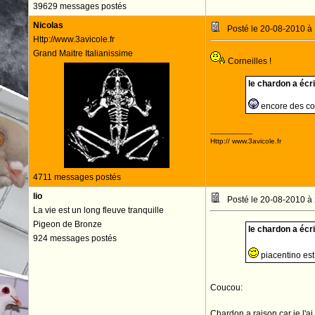
39629 messages postés
Nicolas
Posté le 20-08-2010 à
Http://www.3avicole.fr
Grand Maitre Italianissime
Corneilles !
le chardon a écrit
encore des cor
--------------------
Http:// www.3avicole.fr
4711 messages postés
lio
Posté le 20-08-2010 à
La vie est un long fleuve tranquille
Pigeon de Bronze
le chardon a écrit
924 messages postés
piacentino est 
Coucou:
Chardon a raison car je l'