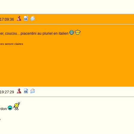
 17:09:36
r, coucou....piacentini au pluriel en italien
es seront claires
 19:27:29
ardon
o