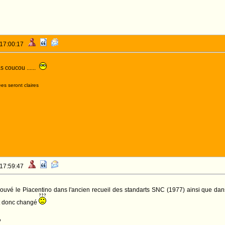
 17:00:17
s coucou ......
es seront claires
 17:59:47
rouvé le Piacentino dans l'ancien recueil des standarts SNC (1977) ainsi que dan
t donc changé
o