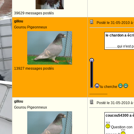
39629 messages postés
gillou
Posté le 31-05-2010 à
Gourou Pigeonneux
le chardon a écrit
.............qui n'
13927 messages postés
tu cherche
--------------------
gillou
Posté le 31-05-2010 à
Gourou Pigeonneux
coucou54300 a éc
Question con : 