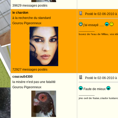
39629 messages postés
le chardon
Posté le 02-06-2010 à
à la recherche du standard
Gourou Pigeonneux
j'ai essayé ......
--------------------
buvez de l'eau de Millau, vos idé
72927 messages postés
coucou54300
Posté le 02-06-2010 à
la misére n'est pas une fatalité
Gourou Pigeonneux
Faute de mieux
--------------------
jmo oeil de fraise,criador lusitan