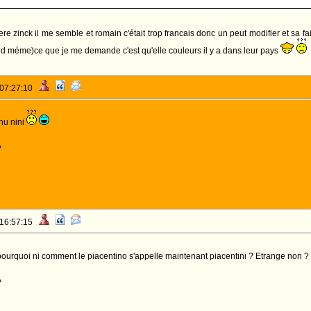
rere zinck il me semble et romain c'était trop francais donc un peut modifier et sa fai
d méme)ce que je me demande c'est qu'elle couleurs il y a dans leur pays
 07:27:10
nu nini
o
 16:57:15
ourquoi ni comment le piacentino s'appelle maintenant piacentini ? Etrange non ?
o