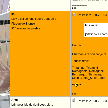
--------------------
L.B.
lio
Posté le 20-08-2010 à
La vie est un long fleuve tranquille
Pigeon de Bronze
lio a écrit :
924 messages postés
[citation=le chard
Coucou:
Chardon a raison car je l'
Tout comme:
Triganino_Triganini
Romagnolo_Romagnoli
Bermasquo_Bermasqui
Sotto-Banco_Sotto-Banci
--------------------
L.B.
Ange
Posté le 21-08-2010 à
L\'impossible devient possible...