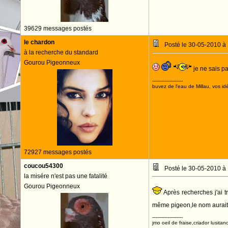
39629 messages postés
le chardon
Posté le 30-05-2010 à
à la recherche du standard
Gourou Pigeonneux
je ne sais pa
--------------------
buvez de l'eau de Millau, vos idé
72927 messages postés
coucou54300
Posté le 30-05-2010 à
la misére n'est pas une fatalité
Gourou Pigeonneux
Après recherches j'ai t
même pigeon,le nom aurai
--------------------
jmo oeil de fraise,criador lusitan