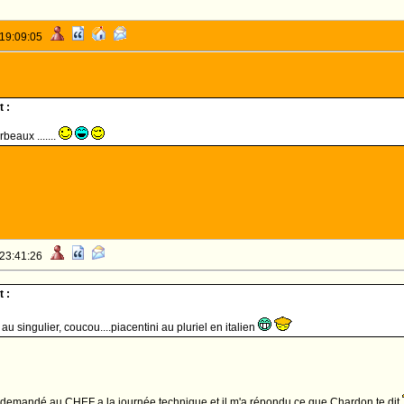
 19:09:05
 :
beaux .......
 23:41:26
 :
au singulier, coucou....piacentini au pluriel en italien
ai demandé au CHEF a la journée technique et il m'a répondu ce que Chardon te dit