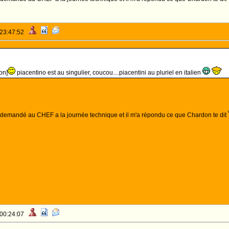
 23:47:52
on]
piacentino est au singulier, coucou....piacentini au pluriel en italien
ai demandé au CHEF a la journée technique et il m'a répondu ce que Chardon te dit
 00:24:07