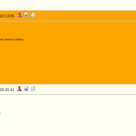
 20:13:05
es seront claires
 20:20:41
o