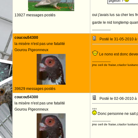
pigeon ?
oui j'avais lus sa cher les f
13927 messages postés
garde le nid longtemp quan
--------------------
coucou54300
Posté le 31-05-2010 à
la misére n'est pas une fatalité
Gourou Pigeonneux
Le nono est donc deve
--------------------
jmo oeil de fraise,criador lusitan
39629 messages postés
coucou54300
Posté le 02-06-2010 à
la misére n'est pas une fatalité
Gourou Pigeonneux
Donc personne ne sait p
--------------------
jmo oeil de fraise,criador lusitan