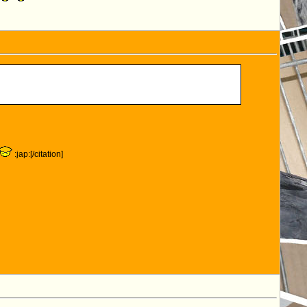
:jap:[/citation]