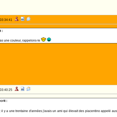
 03:34:41
 :
est pas une couleur, rappelons-le
 03:40:25
rit :
il y a une trentaine d'années j'avais un ami qui élevait des piacentino appelé auss