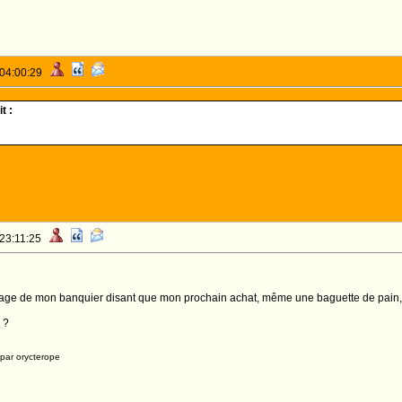
 04:00:29
t :
 23:11:25
ssage de mon banquier disant que mon prochain achat, même une baguette de pain, 
 ?
par orycterope