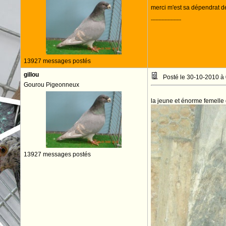
merci m'est sa dépendrat 
--------------------
13927 messages postés
gillou
Posté le 30-10-2010 à
Gourou Pigeonneux
la jeune et énorme femelle
13927 messages postés