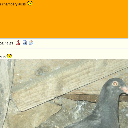
de chambéry aussi
 03:46:57
 dun