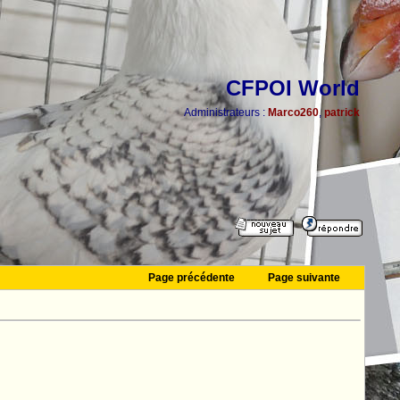
CFPOI World
Administrateurs :
Marco260
,
patrick
Page précédente
Page suivante