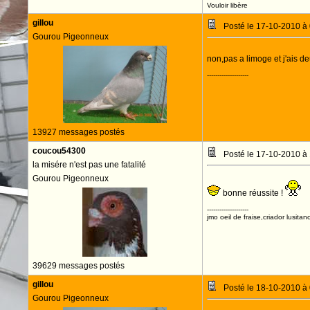
Vouloir libère
gillou
Posté le 17-10-2010 à
Gourou Pigeonneux
non,pas a limoge et j'ais d
--------------------
13927 messages postés
coucou54300
Posté le 17-10-2010 à
la misére n'est pas une fatalité
Gourou Pigeonneux
bonne réussite !
--------------------
jmo oeil de fraise,criador lusitan
39629 messages postés
gillou
Posté le 18-10-2010 à
Gourou Pigeonneux