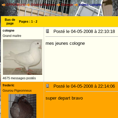
CFPOI World
Général Pigeons
Elevage
jeunes cologne
Bas de
Pages :
1
-
2
page
cologne
Posté le 04-05-2008 à 22:10:1
Grand maitre
mes jeunes cologne
4675 messages postés
frederic
Posté le 04-05-2008 à 22:14:0
Gourou Pigeonneux
super depart bravo