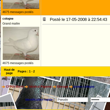
4675 messages postés
cologne
Posté le 17-05-2008 à 22:54:4
Grand maitre
4675 messages postés
Haut de
Pages :
1
-
2
page
CFPOI World
Général Pigeons
Elevage
jeunes cologne
Identification rapide :