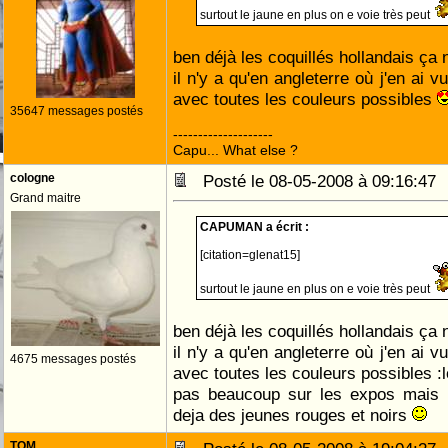
surtout le jaune en plus on e voie très peut
ben déjà les coquillés hollandais ça
il n'y a qu'en angleterre où j'en ai
avec toutes les couleurs possibles
35647 messages postés
--------------------
Capu... What else ?
cologne
Posté le 08-05-2008 à 09:16:4
Grand maitre
CAPUMAN a écrit :
[citation=glenat15]
surtout le jaune en plus on e voie très peut
ben déjà les coquillés hollandais ça
il n'y a qu'en angleterre où j'en ai
4675 messages postés
avec toutes les couleurs possibles :lo
pas beaucoup sur les expos mais u
deja des jeunes rouges et noirs
TOM