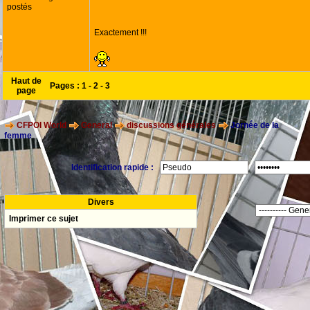
postés
Exactement !!!
Haut de
Pages :
1
-
2
-
3
page
CFPOI World
General
discussions générales
Jornée de la
femme
Identification rapide :
Divers
Imprimer ce sujet