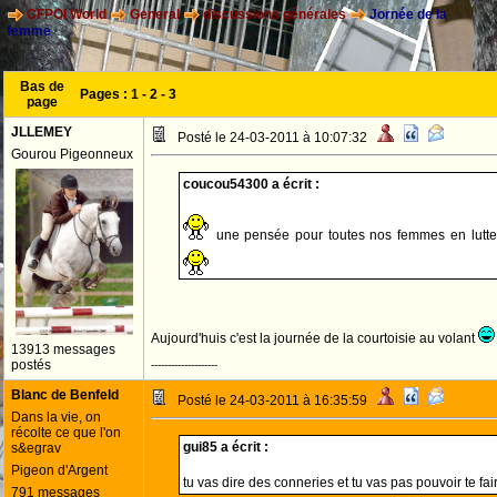
CFPOI World
General
discussions générales
Jornée de la
femme
Bas de
Pages :
1
-
2
-
3
page
JLLEMEY
Posté le 24-03-2011 à 10:07:32
Gourou Pigeonneux
coucou54300 a écrit :
une pensée pour toutes nos femmes en lutte
Aujourd'huis c'est la journée de la courtoisie au volant
13913 messages
postés
--------------------
Blanc de Benfeld
Posté le 24-03-2011 à 16:35:59
Dans la vie, on
récolte ce que l'on
gui85 a écrit :
s&egrav
Pigeon d'Argent
tu vas dire des conneries et tu vas pas pouvoir te fa
791 messages