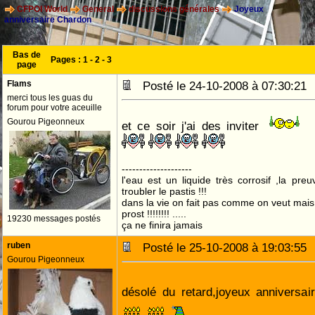
CFPOI World
General
discussions générales
Joyeux
anniversaire Chardon
Bas de
Pages :
1
-
2
-
3
page
Flams
Posté le 24-10-2008 à 07:30:2
merci tous les guas du
forum pour votre aceuille
Gourou Pigeonneux
et ce soir j'ai des inviter
--------------------
l'eau est un liquide très corrosif ,la pre
troubler le pastis !!!
dans la vie on fait pas comme on veut mai
prost !!!!!!!! .....
19230 messages postés
ça ne finira jamais
ruben
Posté le 25-10-2008 à 19:03:5
Gourou Pigeonneux
désolé du retard,joyeux anniversa