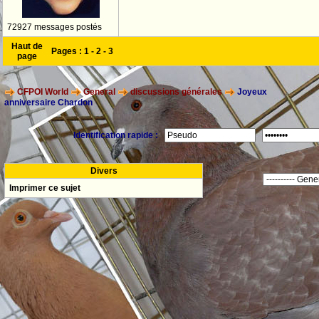
72927 messages postés
Haut de
Pages :
1
-
2
-
3
page
CFPOI World
General
discussions générales
Joyeux
anniversaire Chardon
Identification rapide :
Divers
Imprimer ce sujet