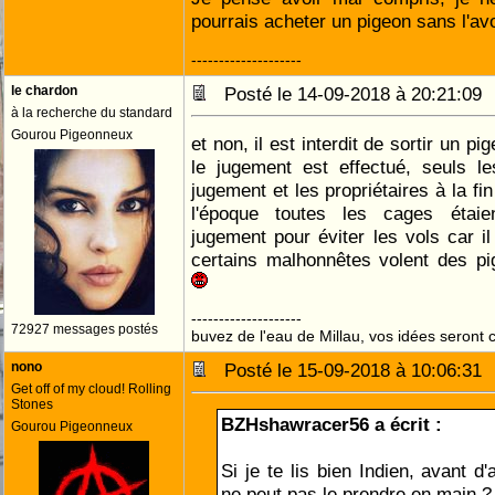
pourrais acheter un pigeon sans l'avo
--------------------
le chardon
Posté le 14-09-2018 à 20:21:0
à la recherche du standard
Gourou Pigeonneux
et non, il est interdit de sortir un 
le jugement est effectué, seuls 
jugement et les propriétaires à la fin
l'époque toutes les cages étai
jugement pour éviter les vols car i
certains malhonnêtes volent des p
--------------------
72927 messages postés
buvez de l'eau de Millau, vos idées seront c
nono
Posté le 15-09-2018 à 10:06:3
Get off of my cloud! Rolling
Stones
BZHshawracer56 a écrit :
Gourou Pigeonneux
Si je te lis bien Indien, avant d
ne peut pas le prendre en main ?