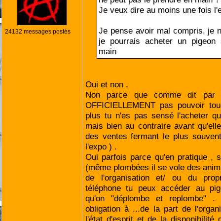
Je veux dire au moins une fois l
Je pense avoir mal compris, je
24132 messages postés
je pourrais acheter un pigeon 
main
Oui et non .
Non parce que comme dit par ai
OFFICIELLEMENT pas pouvoir touc
plus tu n'es pas sensé l'acheter q
mais bien au contraire avant qu'elle
des ventes fermant le plus souvent
l'expo ) .
Oui parfois parce qu'en pratique ,
(même plombées il se vole des animau
de l'organisation et/ ou du prop
téléphone tu peux accéder au pi
qu'on "déplombe et replombe" .
obligation à ...de la part de l'orga
l'état d'esprit et de la disponibilit