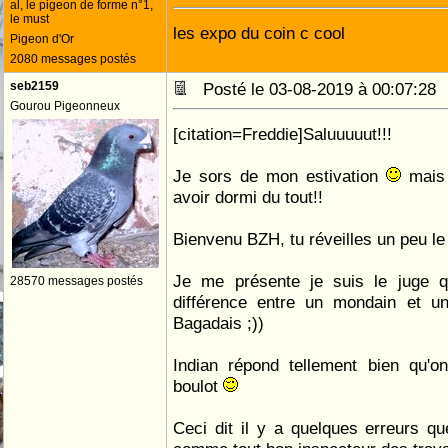
al, le pigeon de forme n°1,
le must
les expo du coin c cool
Pigeon d'Or
2080 messages postés
seb2159
Posté le 03-08-2019 à 00:07:2
Gourou Pigeonneux
[citation=Freddie]Saluuuuut!!!
Je sors de mon estivation
mais 
avoir dormi du tout!!
Bienvenu BZH, tu réveilles un peu l
Je me présente je suis le juge qu
28570 messages postés
différence entre un mondain et un
Bagadais ;))
Indian répond tellement bien qu'on
boulot
Ceci dit il y a quelques erreurs que