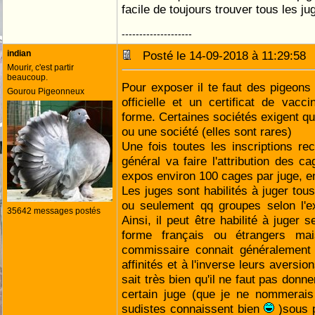
facile de toujours trouver tous les j
--------------------
indian
Posté le 14-09-2018 à 11:29:5
Mourir, c'est partir
beaucoup.
Pour exposer il te faut des pigeon
Gourou Pigeonneux
officielle et un certificat de vac
forme. Certaines sociétés exigent que
ou une société (elles sont rares)
Une fois toutes les inscriptions rec
général va faire l'attribution des c
expos environ 100 cages par juge, e
Les juges sont habilités à juger tou
ou seulement qq groupes selon l'e
35642 messages postés
Ainsi, il peut être habilité à juger
forme français ou étrangers ma
commissaire connait généralement 
affinités et à l'inverse leurs aversio
sait très bien qu'il ne faut pas donn
certain juge (que je ne nommerais
sudistes connaissent bien
)sous 