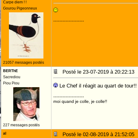
Carpe diem ! !
Gourou Pigeonneux
--------------------
21057 messages postés
BERThE
Posté le 23-07-2019 à 20:22:1
Sacrediou
Piou Piou
Le Chef il réagit au quart de tour!
--------------------
moi quand je colle, je colle!!
227 messages postés
al
Posté le 02-08-2019 à 21:52:0