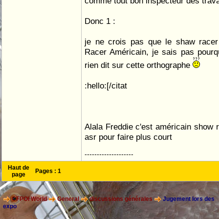
comme tout bon inspecteur des travau
Donc 1 :
je ne crois pas que le shaw racer 
Racer Américain, je sais pas pourq
rien dit sur cette orthographe
:hello:[/citat
Alala Freddie c'est américain show r
asr pour faire plus court
--------------------
Haut de
Pages :
1
page
CFPOI World
General
discussions générales
Jugement lors des
expo