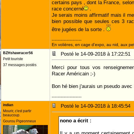
certains pays , dont la France, selo
race concerné
.
Je serais moins affirmatif mais il m
bien possible que seules ces 3 rac
être jugées de la sorte .
--------------------
En volières, en cage d'expo, au nid, aux peti
BZHshawracer56
Posté le 14-09-2018 à 17:22:5
Petit touriste
37 messages postés
Merci pour tous vos renseigneme
Racer Américain ;-)
Bon hé bien j'aurais un pseudo avec 
--------------------
indian
Posté le 14-09-2018 à 18:45:5
Mourir, c'est partir
beaucoup.
nono a écrit :
Gourou Pigeonneux
Il y a un moment certainement 