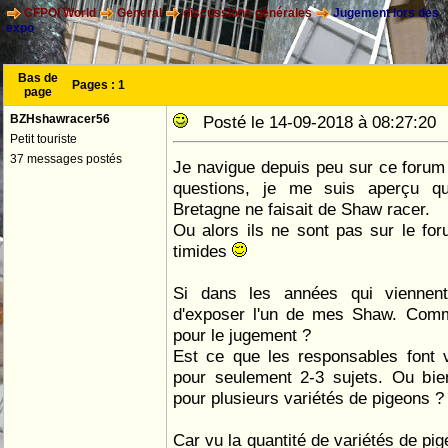
CFPOI World
General
discussions générales
Jugement lors des
expo
Bas de
Pages :
1
page
BZHshawracer56
Posté le 14-09-2018 à 08:27:2
Petit touriste
37 messages postés
Je navigue depuis peu sur ce forum
questions, je me suis aperçu qu
Bretagne ne faisait de Shaw racer.
Ou alors ils ne sont pas sur le foru
timides
Si dans les années qui viennent
d'exposer l'un de mes Shaw. Comme
pour le jugement ?
Est ce que les responsables font v
pour seulement 2-3 sujets. Ou bien
pour plusieurs variétés de pigeons ?
Car vu la quantité de variétés de pig