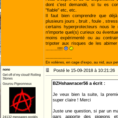
dont c'est demandé, si tu es c
"fiable" etc, etc.
Il faut bien comprendre que déj
plusieurs jours , bruit , foule , stress
certains hyperprotecteurs nous le 
n'importe quel(s) curieux ou éventue
moins expérimenté ou au contrair
tripoter aux risques de les abimer
.........!!!!
--------------------
En volières, en cage d'expo, au nid, aux peti
nono
Posté le 15-09-2018 à 10:21:2
Get off of my cloud! Rolling
Stones
BZHshawracer56 a écrit :
Gourou Pigeonneux
Je veux bien la suite, la premiè
super claire ! Merci
Juste une question, si par un m
gars apporte des pigeons e
24132 messages postés