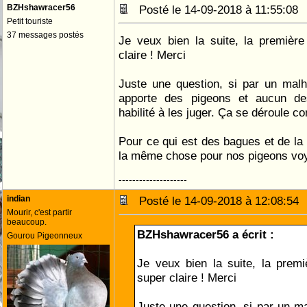
BZHshawracer56
Posté le 14-09-2018 à 11:55:0
Petit touriste
37 messages postés
Je veux bien la suite, la première
claire ! Merci
Juste une question, si par un mal
apporte des pigeons et aucun de
habilité à les juger. Ça se déroule c
Pour ce qui est des bagues et de la
la même chose pour nos pigeons vo
--------------------
indian
Posté le 14-09-2018 à 12:08:5
Mourir, c'est partir
beaucoup.
BZHshawracer56 a écrit :
Gourou Pigeonneux
Je veux bien la suite, la premiè
super claire ! Merci
Juste une question, si par un m