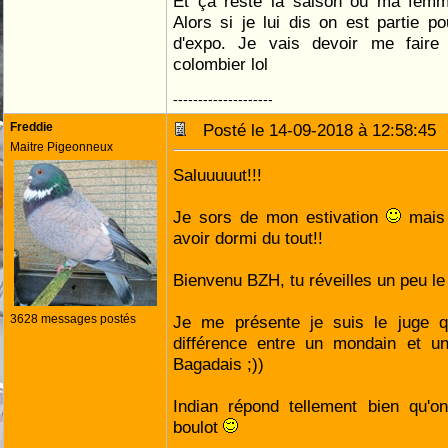
Et ça reste la saison où ma femme
Alors si je lui dis on est partie p
d'expo. Je vais devoir me fair
colombier lol
--------------------
Freddie
Posté le 14-09-2018 à 12:58:4
Maitre Pigeonneux
Saluuuuut!!!
Je sors de mon estivation
mais 
avoir dormi du tout!!
Bienvenu BZH, tu réveilles un peu l
3628 messages postés
Je me présente je suis le juge qu
différence entre un mondain et un
Bagadais ;))
Indian répond tellement bien qu'on
boulot