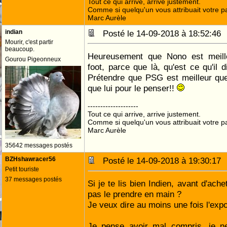
Tout ce qui arrive, arrive justement.
Comme si quelqu'un vous attribuait votre pa
Marc Aurèle
indian
Posté le 14-09-2018 à 18:52:4
Mourir, c'est partir
beaucoup.
Heureusement que Nono est meille
Gourou Pigeonneux
foot, parce que là, qu'est ce qu'il
Prétendre que PSG est meilleur que
que lui pour le penser!!
--------------------
Tout ce qui arrive, arrive justement.
Comme si quelqu'un vous attribuait votre pa
Marc Aurèle
35642 messages postés
BZHshawracer56
Posté le 14-09-2018 à 19:30:1
Petit touriste
37 messages postés
Si je te lis bien Indien, avant d'ach
pas le prendre en main ?
Je veux dire au moins une fois l'exp
Je pense avoir mal compris, je 