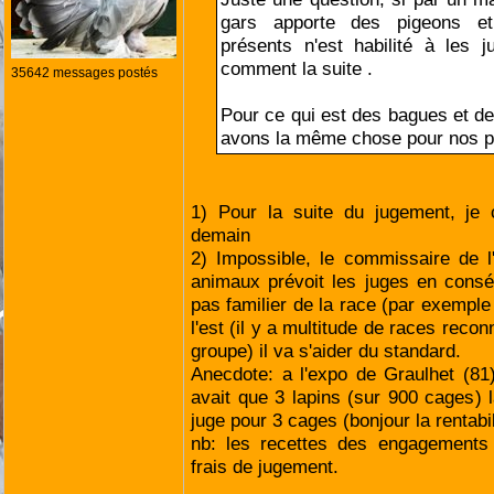
gars apporte des pigeons e
présents n'est habilité à les 
comment la suite .
35642 messages postés
Pour ce qui est des bagues et de
avons la même chose pour nos p
1) Pour la suite du jugement, je 
demain
2) Impossible, le commissaire de l
animaux prévoit les juges en consé
pas familier de la race (par exemple
l'est (il y a multitude de races rec
groupe) il va s'aider du standard.
Anecdote: a l'expo de Graulhet (81)
avait que 3 lapins (sur 900 cages) l
juge pour 3 cages (bonjour la rentabil
nb: les recettes des engagements 
frais de jugement.