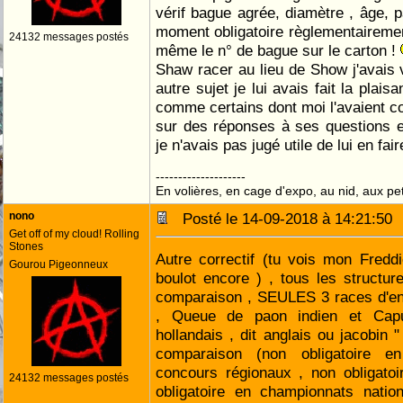
vérif bague agrée, diamètre , âge, pa
moment obligatoire règlementairemen
24132 messages postés
même le n° de bague sur le carton !
Shaw racer au lieu de Show j'avais
autre sujet je lui avais fait la plais
comme certains dont moi l'avaient c
sur des réponses à ses questions et 
je n'avais pas jugé utile de lui en fai
--------------------
En volières, en cage d'expo, au nid, aux peti
nono
Posté le 14-09-2018 à 14:21:5
Get off of my cloud! Rolling
Stones
Autre correctif (tu vois mon Fredd
Gourou Pigeonneux
boulot encore ) , tous les structu
comparaison , SEULES 3 races d'en
, Queue de paon indien et Capu
hollandais , dit anglais ou jacobi
comparaison (non obligatoire e
concours régionaux , non obligatoi
24132 messages postés
obligatoire en championnats natio