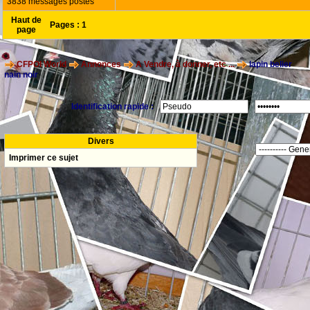
3838 messages postés
Haut de
Pages :
1
page
CFPOI World
Annonces
A Vendre, à donner, etc ...
lapin belier
nain noir
Identification rapide :
Divers
Imprimer ce sujet