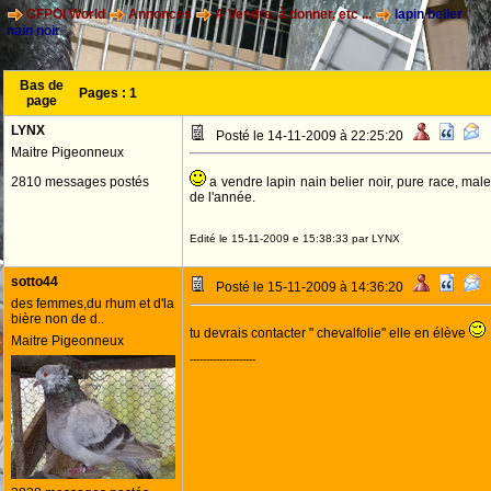
CFPOI World
Annonces
A Vendre, à donner, etc ...
lapin belier
nain noir
Bas de
Pages :
1
page
LYNX
Posté le 14-11-2009 à 22:25:20
Maitre Pigeonneux
2810 messages postés
a vendre lapin nain belier noir, pure race, male
de l'année.
Edité le 15-11-2009 e 15:38:33 par LYNX
sotto44
Posté le 15-11-2009 à 14:36:20
des femmes,du rhum et d'la
bière non de d..
tu devrais contacter " chevalfolie" elle en élève
Maitre Pigeonneux
--------------------