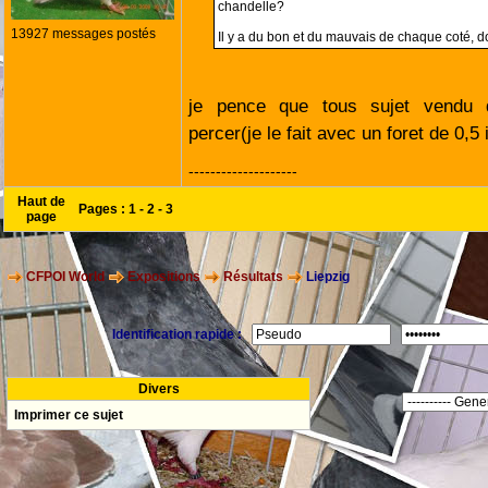
chandelle?
13927 messages postés
Il y a du bon et du mauvais de chaque coté, do
je pence que tous sujet vendu d
percer(je le fait avec un foret de 0,5
--------------------
Haut de
Pages :
1
-
2
-
3
page
CFPOI World
Expositions
Résultats
Liepzig
Identification rapide :
Divers
Imprimer ce sujet