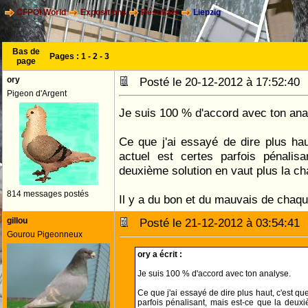
CFPOI World
Expositions
Résultats
Liepzig
Bas de
Pages :
1
-
2
-
3
page
ory
Posté le 20-12-2012 à 17:52:4
Pigeon d'Argent
Je suis 100 % d'accord avec ton ana
Ce que j'ai essayé de dire plus ha
actuel est certes parfois pénalis
deuxième solution en vaut plus la ch
814 messages postés
Il y a du bon et du mauvais de chaqu
gillou
Posté le 21-12-2012 à 03:54:4
Gourou Pigeonneux
ory a écrit :
Je suis 100 % d'accord avec ton analyse.
Ce que j'ai essayé de dire plus haut, c'est qu
parfois pénalisant, mais est-ce que la deuxi