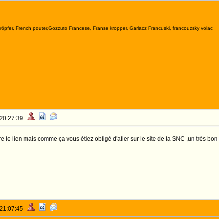
kröpfer, French pouter,Gozzuto Francese, Franse kropper, Garlacz Francuski, francouzsky volac
 20:27:39
e le lien mais comme ça vous étiez obligé d'aller sur le site de la SNC ,un trés bon
 21:07:45