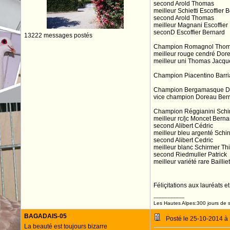
second Arold Thomas
meilleur Schietti Escoffier 
second Arold Thomas
meilleur Magnani Escoffier
seconD Escoffier Bernard
13222 messages postés
Champion Romagnol Thom
meilleur rouge cendré Dor
meilleur uni Thomas Jacqu
Champion Piacentino Barri
Champion Bergamasque D
vice champion Doreau Ber
Champion Réggianini Schir
meilleur rc/jc Moncet Berna
second Alibert Cédric
meilleur bleu argenté Schir
second Alibert Cedric
meilleur blanc Schirmer Thi
second Riedmuller Patrick
meilleur variété rare Baillie
Féliçitations aux lauréats e
--------------------
Les Hautes Alpes:300 jours de s
BAGADAIS-05
Posté le 25-10-2014 à
La beauté est toujours bizarre