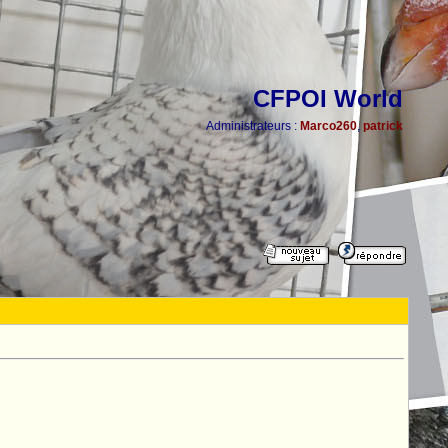
CFPOI World
Administrateurs :
Marco260
,
patrick