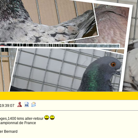
 19:39:07
moges,1400 kms aller-retour
 championnat de France
er Bernard