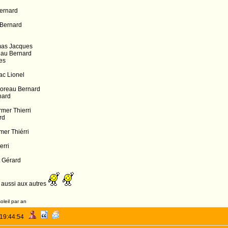
Bernard
 Bernard
as Jacques
eau Bernard
es
ac Lionel
oreau Bernard
nard
mer Thierri
rd
mer Thiérri
erri
t Gérard
t aussi aux autres
oleil par an
 19:44:54