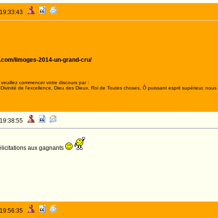
 19:33:43
e.com/limoges-2014-un-grand-cru/
veuillez commencer votre discours par :
ivinité de l'excellence, Dieu des Dieux, Roi de Toutes choses, Ô puissant esprit supérieur, nous 
 19:38:55
félicitations aux gagnants
 19:56:35