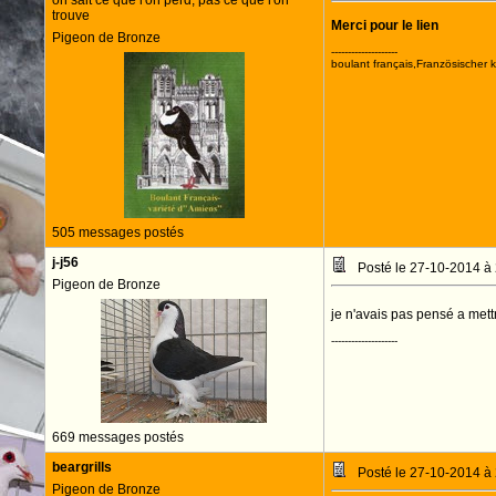
on sait ce que l'on perd, pas ce que l'on
trouve
Merci pour le lien
Pigeon de Bronze
--------------------
boulant français,Französischer 
505 messages postés
j-j56
Posté le 27-10-2014 à
Pigeon de Bronze
je n'avais pas pensé a mettr
--------------------
669 messages postés
beargrills
Posté le 27-10-2014 à
Pigeon de Bronze