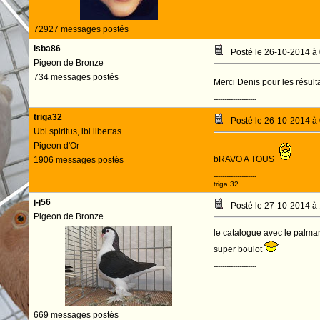
72927 messages postés
isba86
Posté le 26-10-2014 à
Pigeon de Bronze
734 messages postés
Merci Denis pour les résulta
--------------------
triga32
Posté le 26-10-2014 à
Ubi spiritus, ibi libertas
Pigeon d'Or
bRAVO A TOUS
1906 messages postés
--------------------
triga 32
j-j56
Posté le 27-10-2014 à
Pigeon de Bronze
le catalogue avec le palmaré
super boulot
--------------------
669 messages postés