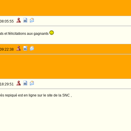
 08:05:55
ts et félicitations aux gagnants
 09:22:38
 18:29:51
s repiqué est en ligne sur le site de la SNC ,