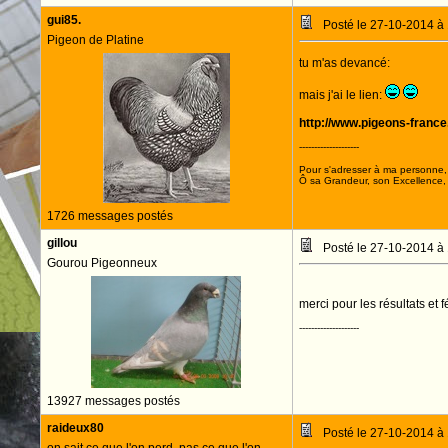
gui85.
Posté le 27-10-2014 à
Pigeon de Platine
tu m'as devancé:
mais j'ai le lien:
http://www.pigeons-franc
--------------------
Pour s'adresser à ma personne, 
Ô sa Grandeur, son Excellence, D
1726 messages postés
gillou
Posté le 27-10-2014 à
Gourou Pigeonneux
merci pour les résultats et 
--------------------
13927 messages postés
raideux80
Posté le 27-10-2014 à