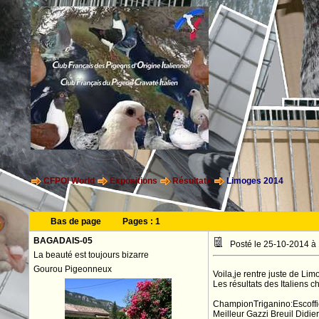
CFPOI World
Expositions
Résultats
Limoges 2014
Bas de page
Pages :
1
BAGADAIS-05
Posté le 25-10-2014 à
La beauté est toujours bizarre
Gourou Pigeonneux
Voila,je rentre juste de Li
Les résultats des Italiens
ChampionTriganino:Escoffi
Meilleur Gazzi Breuil Didier