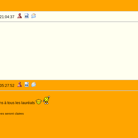
 21:04:37
 05:27:52
ons à tous les lauréats
es seront claires