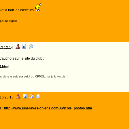
 et a tout les eleveurs
ar beargrills
 12:12:14
uchois sur le site du club :
2.html
alors je suis sur celui du CFPOI... et je le vis bien!
 16:20:15
s :
http://www.lunereves-chiens.com/Avicole_photos.htm