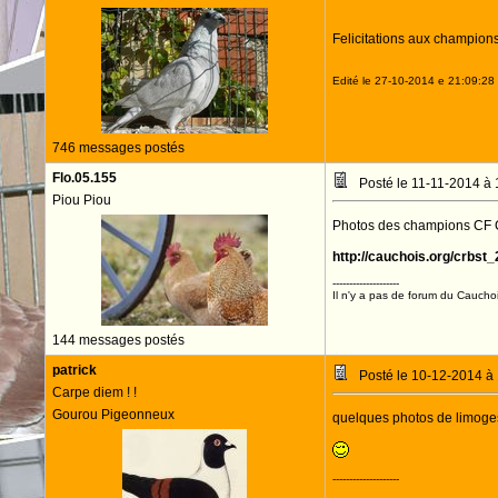
Felicitations aux champions
Edité le 27-10-2014 e 21:09:28 p
746 messages postés
Flo.05.155
Posté le 11-11-2014 à
Piou Piou
Photos des champions CF Ca
http://cauchois.org/crbst_
--------------------
Il n'y a pas de forum du Cauchois 
144 messages postés
patrick
Posté le 10-12-2014 à
Carpe diem ! !
Gourou Pigeonneux
quelques photos de limoge
--------------------