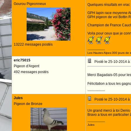
Gourou Pigeonneux
Quelques résultats en vrac
GPH lapin race moyenne Al
GPH pigeon de vol Bottin R
Champion de France Caucho
Voila pour ceux que je con
13222 messages postés
--------------------
Les Hautes Alpes:300 jours de s
eric75015
Posté le 25-10-2014 à
Pigeon d'Argent
492 messages postés
Merci Bagadais-05 pour les
Félicitation a tous les gagn
--------------------
Jules
Posté le 25-10-2014 à
Pigeon de Bronze
Un grand merci à toi Denis o
Bravo a tous en particulier à
--------------------
Jules