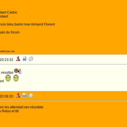
bert Cédric
obert
is bleu barré rose Armand Florent
nais du forum
oleil par an
 20:23:32
 resultas
ant
 20:38:20
n les attendait ses résultats
 Ridus et titi