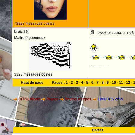
72927 messages postés
breiz 29
Posté le 29-04-2016 à
Maitre Pigeonneux
--------------------
3328 messages postés
Haut de page
Pages :
1
-
2
-
3
-
4
-
5
-
6
-
7
-
8
-
9
-
10
-
11
-
12
-
CFPOI World
Photos
Photos d'expos
LIMOGES 2015
Divers