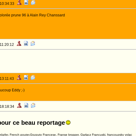
 10:34:33
 colorée prune 96 à Alain Rey Chanssard
 11:20:12
 13:11:43
ucoup Eddy ;-)
 18:18:34
pour ce beau reportage
kröpfer, French pouter,Gozzuto Francese, Franse kropper, Garlacz Francuski, francouzsky volac