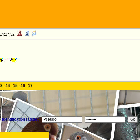
 14:27:52
13
-
14
-
15
-
16
-
17
Identification rapide :