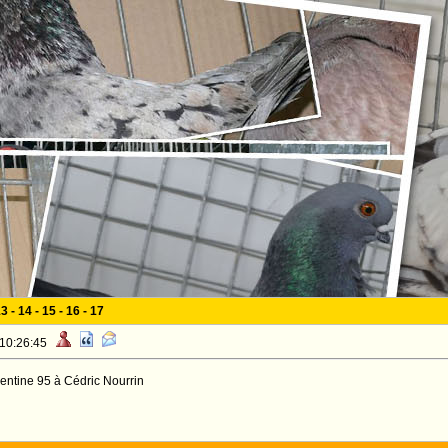
13
-
14
-
15
-
16
-
17
 10:26:45
entine 95 à Cédric Nourrin