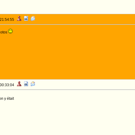
 21:54:55
hotos
 00:33:04
n y était