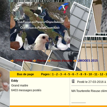
CFPOI World
Photos
Photos d'expos
LIMOGES 2015
Bas de page
Pages :
1
-
2
-
3
-
4
-
5
-
6
-
7
-
8
-
9
-
10
-
11
-
12
-
Eddy
Posté le 27-03-2016 à
Grand maitre
6403 messages postés
MA Tourterelle Rieuse clém
--------------------