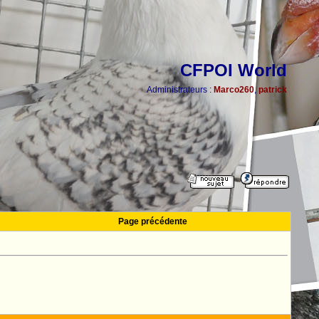
CFPOI World
Administrateurs :
Marco260
,
patrick
Page précédente