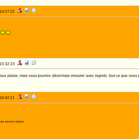
 14:27:22
y
 15:32:23
ous plaise, mais vous pourrez désormais mesurer avec regrets, tout ce que nous pe
 16:42:21
es seront claires