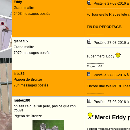
Eddy
Posté le 27-03-2016 à
Grand maitre
6403 messages postés
FJ Tourterelle Rieuse tête
FIN DU REPORTAGE.
--------------------
glenat15
Posté le 27-03-2016 à
Grand maitre
7072 messages postés
super merci Eddy
--------------------
Roger bx33
isba86
Posté le 27-03-2016 à
Pigeon de Bronze
734 messages postés
Encore une fois MERCI bea
--------------------
raideux80
Posté le 27-03-2016 à
on sait ce que l'on perd, pas ce que l'on
trouve
Pigeon de Bronze
Merci Eddy 
--------------------
boulant français,Französischer 