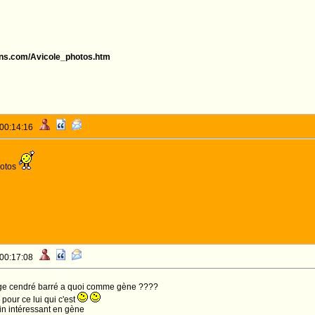
ens.com/Avicole_photos.htm
 00:14:16
hotos
 00:17:08
ge cendré barré a quoi comme gène ????
pour ce lui qui c'est
ain intéressant en gène