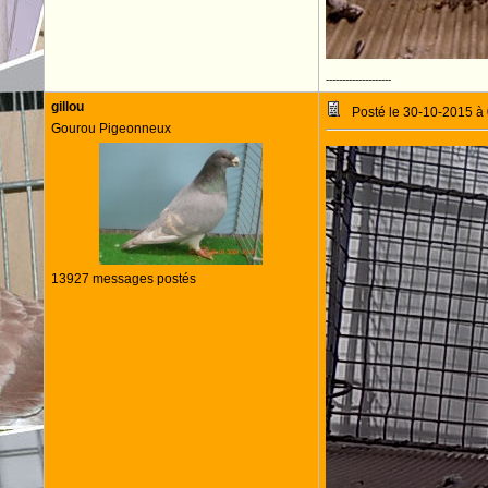
--------------------
gillou
Posté le 30-10-2015 à
Gourou Pigeonneux
13927 messages postés