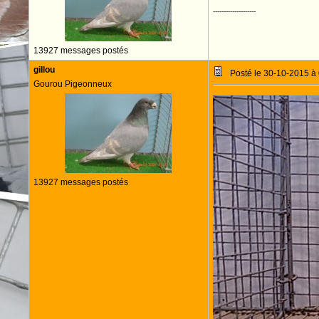
--------------------
13927 messages postés
gillou
Posté le 30-10-2015 à
Gourou Pigeonneux
13927 messages postés