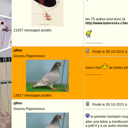
les 70 autres sont donc là :
http://www.lunereves-chi
21057 messages postés
--------------------
gillou
Posté le 30-10-2015 à
Gourou Pigeonneux
merci chef
de belles p
--------------------
13927 messages postés
gillou
Posté le 30-10-2015 à
Gourou Pigeonneux
le premier mondain rou
aller une bière a montlucon 
a prêt il y a un autre mond