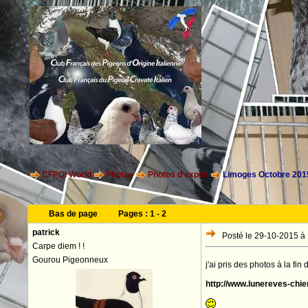
CFPOI World
Photos
Photos d'expos
Limoges Octobre 201
Bas de page
Pages :
1
-
2
patrick
Posté le 29-10-2015 à
Carpe diem ! !
Gourou Pigeonneux
j'ai pris des photos à la f
http://www.lunereves-chi