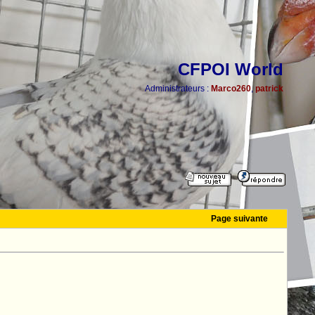
CFPOI World
Administrateurs :
Marco260
,
patrick
Page suivante