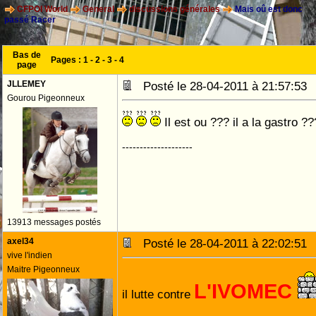
CFPOI World
General
discussions générales
Mais oû est donc
passé Racer
Bas de
Pages :
1
-
2
-
3
-
4
page
JLLEMEY
Posté le 28-04-2011 à 21:57:5
Gourou Pigeonneux
Il est ou ??? il a la gastro ??
--------------------
13913 messages postés
axel34
Posté le 28-04-2011 à 22:02:5
vive l'indien
Maitre Pigeonneux
L'IVOMEC
il lutte contre