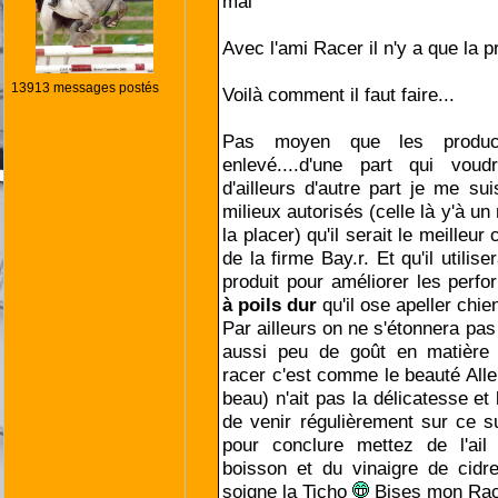
mal
Avec l'ami Racer il n'y a que la 
13913 messages postés
Voilà comment il faut faire...
Pas moyen que les producte
enlevé....d'une part qui vou
d'ailleurs d'autre part je me sui
milieux autorisés (celle là y'à u
la placer) qu'il serait le meilleur 
de la firme Bay.r. Et qu'il utilis
produit pour améliorer les per
à poils dur
qu'il ose apeller chien
Par ailleurs on ne s'étonnera pas
aussi peu de goût en matière d
racer c'est comme le beauté Al
beau) n'ait pas la délicatesse et
de venir régulièrement sur ce s
pour conclure mettez de l'ai
boisson et du vinaigre de cidr
soigne la Ticho
Bises mon Rac