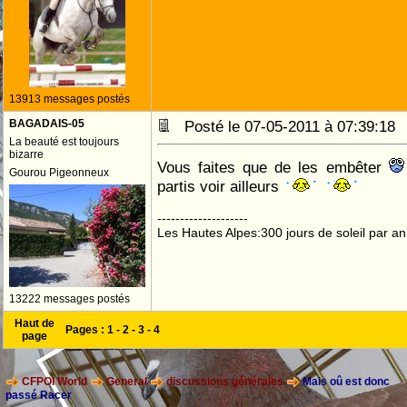
13913 messages postés
BAGADAIS-05
Posté le 07-05-2011 à 07:39:1
La beauté est toujours
bizarre
Vous faites que de les embêter
Gourou Pigeonneux
partis voir ailleurs
--------------------
Les Hautes Alpes:300 jours de soleil par an
13222 messages postés
Haut de
Pages :
1
-
2
-
3
-
4
page
CFPOI World
General
discussions générales
Mais oû est donc
passé Racer