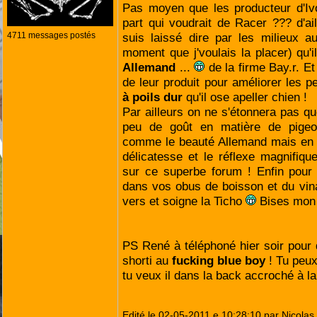
Pas moyen que les producteur d'Ivom
part qui voudrait de Racer ??? d'ail
4711 messages postés
suis laissé dire par les milieux au
moment que j'voulais la placer) qu'il
Allemand
...
de la firme Bay.r. Et 
de leur produit pour améliorer les 
à poils dur
qu'il ose apeller chien !
Par ailleurs on ne s'étonnera pas qu
peu de goût en matière de pigeon 
comme le beauté Allemand mais en m
délicatesse et le réflexe magnifiqu
sur ce superbe forum ! Enfin pour 
dans vos obus de boisson et du vina
vers et soigne la Ticho
Bises mon
PS René à téléphoné hier soir pour d
shorti au
! Tu peu
tu veux il dans la back accroché à la
Edité le 02-05-2011 e 10:28:10 par Nicolas