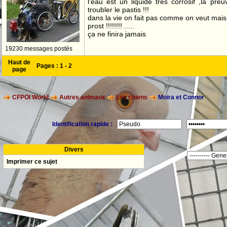
l'eau est un liquide très corrosif ,la pre
troubler le pastis !!!
dans la vie on fait pas comme on veut mai
prost !!!!!!!! .....
ça ne finira jamais
19230 messages postés
Haut de
Pages :
1
-
2
page
CFPOI World
Autres animaux
Les chiens
Moira et Connor
Identification rapide :
Divers
Imprimer ce sujet