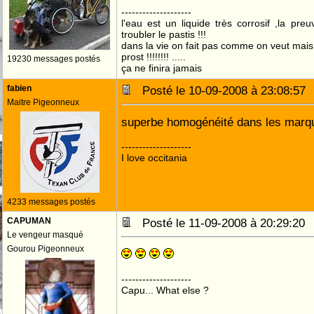
--------------------
l'eau est un liquide très corrosif ,la pre
troubler le pastis !!!
dans la vie on fait pas comme on veut mai
prost !!!!!!!! .....
19230 messages postés
ça ne finira jamais
fabien
Posté le 10-09-2008 à 23:08:5
Maitre Pigeonneux
superbe homogénéité dans les marqu
--------------------
I love occitania
4233 messages postés
CAPUMAN
Posté le 11-09-2008 à 20:29:2
Le vengeur masqué
Gourou Pigeonneux
--------------------
Capu... What else ?