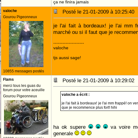
ça ne finira jamais
valoche
Posté le 21-01-2009 à 10:25:4
Gourou Pigeonneux
je l'ai fait à bordeaux! je l'ai mm 
marché ou si il faut que je recommenc
--------------------
valoche
tjs aussi sage!
10855 messages postés
Flams
Posté le 21-01-2009 à 10:29:0
merci tous les guas du
forum pour votre aceuille
valoche a écrit :
Gourou Pigeonneux
je l'ai fait à bordeaux! je l'ai mm frappé! on ve
que je recommence plus fort! hihi
ha ok supere
va voire mo
generale