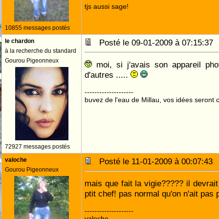
tjs aussi sage!
10855 messages postés
le chardon
Posté le 09-01-2009 à 07:15:3
à la recherche du standard
Gourou Pigeonneux
moi, si j'avais son appareil pho
d'autres .....
--------------------
buvez de l'eau de Millau, vos idées seront c
72927 messages postés
valoche
Posté le 11-01-2009 à 00:07:4
Gourou Pigeonneux
mais que fait la vigie????? il devrai
ptit chef! pas normal qu'on n'ait pas p
--------------------
valoche