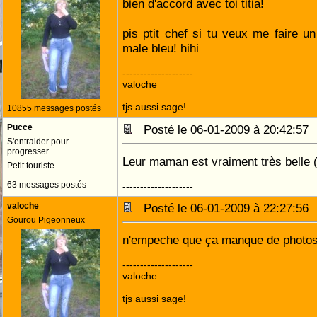
bien d'accord avec toi titia!
pis ptit chef si tu veux me faire u
male bleu! hihi
--------------------
valoche
tjs aussi sage!
10855 messages postés
Pucce
Posté le 06-01-2009 à 20:42:5
S'entraider pour
progresser.
Leur maman est vraiment très belle (
Petit touriste
63 messages postés
--------------------
valoche
Posté le 06-01-2009 à 22:27:5
Gourou Pigeonneux
n'empeche que ça manque de photos 
--------------------
valoche
tjs aussi sage!