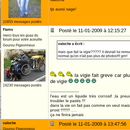
tjs aussi sage!
10855 messages postés
Flams
Posté le 11-01-2009 à 12:15:2
merci tous les guas du
forum pour votre aceuille
valoche a écrit :
Gourou Pigeonneux
mais que fait la vigie????? il devrait lui remu
normal qu'on n'ait pas plus de photos!!!! grrr!
la vigie fait greve car pl
de vigie
19230 messages postés
--------------------
l'eau est un liquide très corrosif ,la pre
troubler le pastis !!!
dans la vie on fait pas comme on veut mai
prost !!!!!!!! .....
ça ne finira jamais
valoche
Posté le 11-01-2009 à 13:47:5
Gourou Pigeonneux