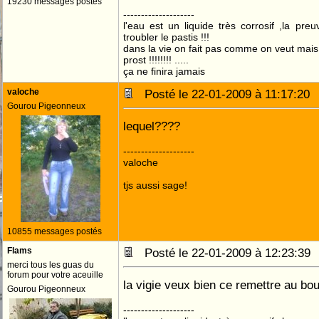
19230 messages postés
--------------------
l'eau est un liquide très corrosif ,la pre
troubler le pastis !!!
dans la vie on fait pas comme on veut mai
prost !!!!!!!! .....
ça ne finira jamais
valoche
Posté le 22-01-2009 à 11:17:2
Gourou Pigeonneux
lequel????
--------------------
valoche
tjs aussi sage!
10855 messages postés
Flams
Posté le 22-01-2009 à 12:23:3
merci tous les guas du
forum pour votre aceuille
la vigie veux bien ce remettre au bo
Gourou Pigeonneux
--------------------