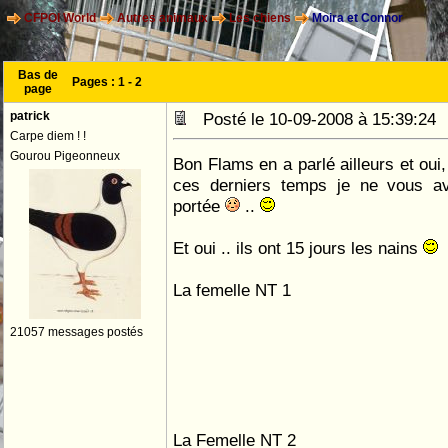
CFPOI World
Autres animaux
Les chiens
Moira et Connor
Bas de
Pages :
1
-
2
page
patrick
Posté le 10-09-2008 à 15:39:2
Carpe diem ! !
Gourou Pigeonneux
Bon Flams en a parlé ailleurs et oui
ces derniers temps je ne vous a
portée
..
Et oui .. ils ont 15 jours les nains
La femelle NT 1
21057 messages postés
La Femelle NT 2