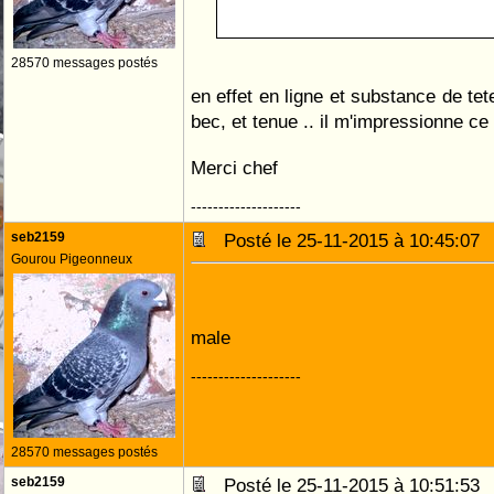
28570 messages postés
en effet en ligne et substance de te
bec, et tenue .. il m'impressionne c
Merci chef
--------------------
seb2159
Posté le 25-11-2015 à 10:45:0
Gourou Pigeonneux
male
--------------------
28570 messages postés
seb2159
Posté le 25-11-2015 à 10:51:5