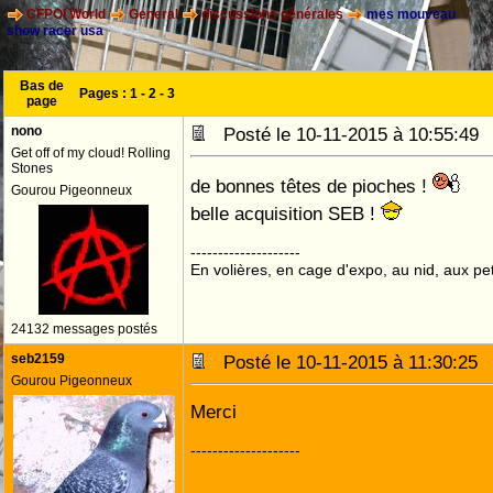
CFPOI World
General
discussions générales
mes mouveau
show racer usa
Bas de
Pages :
1
-
2
-
3
page
nono
Posté le 10-11-2015 à 10:55:4
Get off of my cloud! Rolling
Stones
de bonnes têtes de pioches !
Gourou Pigeonneux
belle acquisition SEB !
--------------------
En volières, en cage d'expo, au nid, aux peti
24132 messages postés
seb2159
Posté le 10-11-2015 à 11:30:2
Gourou Pigeonneux
Merci
--------------------