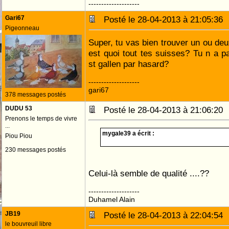
--------------------
Gari67
Posté le 28-04-2013 à 21:05:3
Pigeonneau
Super, tu vas bien trouver un ou deu
est quoi tout tes suisses? Tu n a p
st gallen par hasard?
--------------------
gari67
378 messages postés
DUDU 53
Posté le 28-04-2013 à 21:06:2
Prenons le temps de vivre
...
mygale39 a écrit :
Piou Piou
230 messages postés
Celui-là semble de qualité ....??
--------------------
Duhamel Alain
JB19
Posté le 28-04-2013 à 22:04:5
le bouvreuil libre