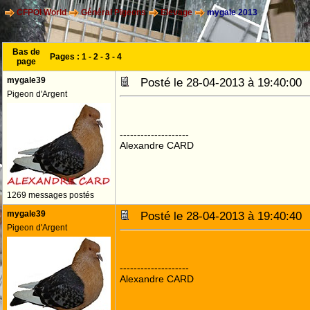
CFPOI World
Général Pigeons
Elevage
mygale 2013
Bas de
Pages :
1
-
2
-
3
-
4
page
mygale39
Posté le 28-04-2013 à 19:40:0
Pigeon d'Argent
--------------------
Alexandre CARD
1269 messages postés
mygale39
Posté le 28-04-2013 à 19:40:4
Pigeon d'Argent
--------------------
Alexandre CARD