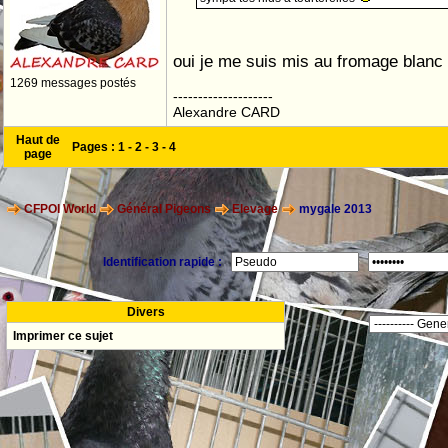
oui je me suis mis au fromage blanc
1269 messages postés
--------------------
Alexandre CARD
Haut de
Pages :
1
-
2
-
3
-
4
page
CFPOI World
Général Pigeons
Elevage
mygale 2013
Identification rapide :
Divers
Imprimer ce sujet