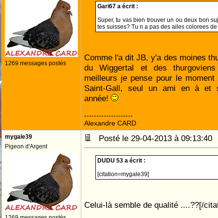
Gari67 a écrit :
Super, tu vas bien trouver un ou deux bon suj
tes suisses? Tu n a pas des ailes colorees de
Comme l'a dit JB, y'a des moines th
1269 messages postés
du Wiggertal et des thurgovien
meilleurs je pense pour le moment
Saint-Gall, seul un ami en à et 
année!
--------------------
Alexandre CARD
mygale39
Posté le 29-04-2013 à 09:13:4
Pigeon d'Argent
DUDU 53 a écrit :
[citation=mygale39]
Celui-là semble de qualité ....??[/cita
1269 messages postés