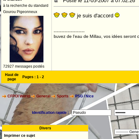
Posté le 11-05-2007 à 07:02:2
à la recherche du standard
Gourou Pigeonneux
je suis d'accord
--------------------
buvez de l'eau de Millau, vos idées seront c
72927 messages postés
Haut de
Pages :
1
-
2
page
CFPOI World
General
Sports
PSG / Nice
Identification rapide :
Divers
Imprimer ce sujet