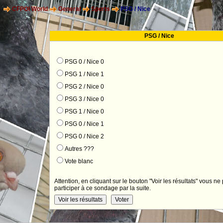
CFPOI World
General
Sports
PSG / Nice
PSG / Nice
PSG 0 / Nice 0
PSG 1 / Nice 1
PSG 2 / Nice 0
PSG 3 / Nice 0
PSG 1 / Nice 0
PSG 0 / Nice 1
PSG 0 / Nice 2
Autres ???
Vote blanc
Attention, en cliquant sur le bouton "Voir les résultats" vous ne
participer à ce sondage par la suite.