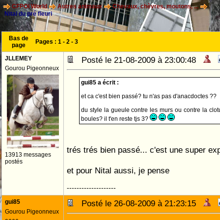
CFPOI World
Autres animaux
Chevaux, chèvres, moutons, ...
Nital du pré fleuri
Bas de
Pages :
1
-
2
-
3
page
JLLEMEY
Posté le 21-08-2009 à 23:00:48
Gourou Pigeonneux
gui85 a écrit :
et ca c'est bien passé? tu n'as pas d'anacdoctes ??
du style la gueule contre les murs ou contre la clo
boules? il t'en reste tjs 3?
trés trés bien passé... c'est une super ex
13913 messages
postés
et pour Nital aussi, je pense
--------------------
gui85
Posté le 26-08-2009 à 21:23:15
Gourou Pigeonneux