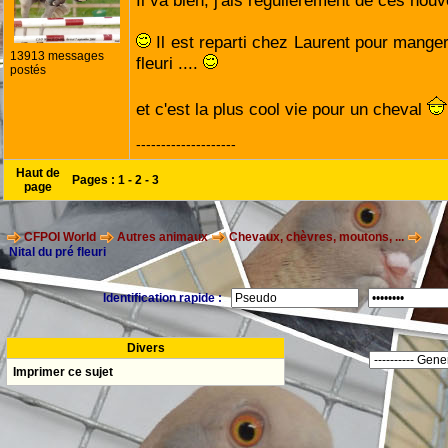
Il va bien, j'ais reguliérement de ces nouv
Il est reparti chez Laurent pour manger
13913 messages
fleuri ....
postés
et c'est la plus cool vie pour un cheval
--------------------
Haut de
Pages :
1
-
2
-
3
page
CFPOI World
Autres animaux
Chevaux, chèvres, moutons, ...
Nital du pré fleuri
Identification rapide :
Divers
Imprimer ce sujet