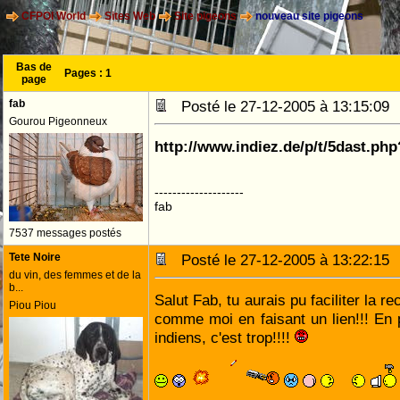
CFPOI World
Sites Web
Site pigeons
nouveau site pigeons
Bas de
Pages :
1
page
fab
Posté le 27-12-2005 à 13:15:0
Gourou Pigeonneux
http://www.indiez.de/p/t/5dast.ph
--------------------
fab
7537 messages postés
Tete Noire
Posté le 27-12-2005 à 13:22:1
du vin, des femmes et de la
b...
Salut Fab, tu aurais pu faciliter la 
Piou Piou
comme moi en faisant un lien!!! En p
indiens, c'est trop!!!!