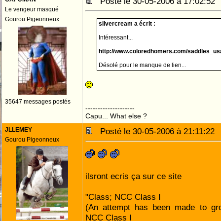
Posté le 30-05-2006 à 17:02:5
Le vengeur masqué
Gourou Pigeonneux
silvercream a écrit :
Intéressant...
http://www.coloredhomers.com/saddles_us
Désolé pour le manque de lien...
35647 messages postés
--------------------
Capu... What else ?
JLLEMEY
Posté le 30-05-2006 à 21:11:2
Gourou Pigeonneux
ilsront ecris ça sur ce site
"Class; NCC Class I
(An attempt has been made to gr
NCC Class I