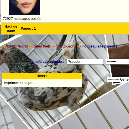
72927 messages postés
Haut de
Pages :
1
page
CFPOI World
Sites Web
Site pigeons
nouveau site pigeons
Identification rapide :
Divers
Imprimer ce sujet