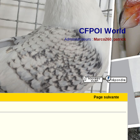
CFPOI World
Administrateurs :
Marco260
,
patrick
Page suivante