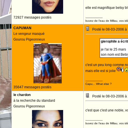
elle est magnifique betsy b
72927 messages postés
--------------------
buvez de l'eau de Millau, vos idé
CAPUMAN
Posté le 08-03-2006 à
Le vengeur masqué
Gourou Pigeonneux
gierophile a écrit
je l'ai le 25 mars
son nom est Bets
c'est un peu long comme 
mais elle est si jolie
--------------------
Capu... What else ?
35647 messages postés
le chardon
Posté le 08-03-2006 à
à la recherche du standard
Gourou Pigeonneux
c'est que c'est une noble,
--------------------
buvez de l'eau de Millau, vos idé