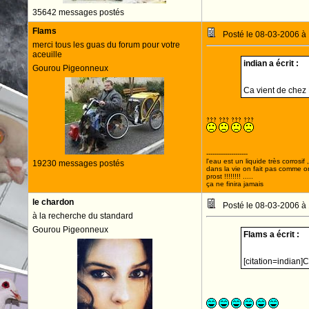
35642 messages postés
Flams
Posté le 08-03-2006 à
merci tous les guas du forum pour votre
aceuille
indian a écrit :
Gourou Pigeonneux
Ca vient de chez P
--------------------
l'eau est un liquide très corrosif 
19230 messages postés
dans la vie on fait pas comme o
prost !!!!!!!! .....
ça ne finira jamais
le chardon
Posté le 08-03-2006 à
à la recherche du standard
Gourou Pigeonneux
Flams a écrit :
[citation=indian]C