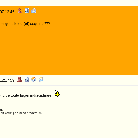
 07:12:45
e est gentille ou (et) coquine???
 12:17:59
nc de toute façon indisciplinée!!!
nt.
it votre part suivant votre dû.