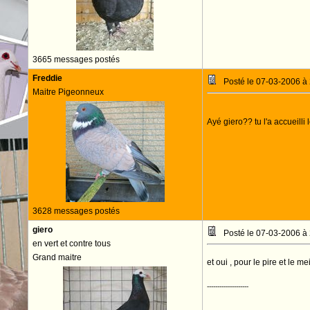
3665 messages postés
Freddie
Posté le 07-03-2006 à
Maitre Pigeonneux
Ayé giero?? tu l'a accueill
3628 messages postés
giero
Posté le 07-03-2006 à
en vert et contre tous
Grand maitre
et oui , pour le pire et le me
--------------------