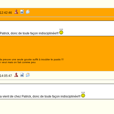
 12:42:46
atrick, donc de toute façon indisciplinée!!!
,la preuve une seule goutte suffit à troubler le pastis !!!
n veut mais on fait comme peu
 14:05:47
a vient de chez Patrick, donc de toute façon indisciplinée!!!