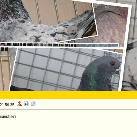
r
 21:59:35
ussiephile?