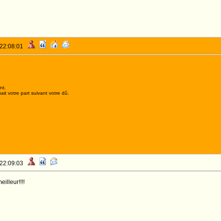
 22:08:01
nt.
it votre part suivant votre dû.
 22:09:03
eilleur!!!!