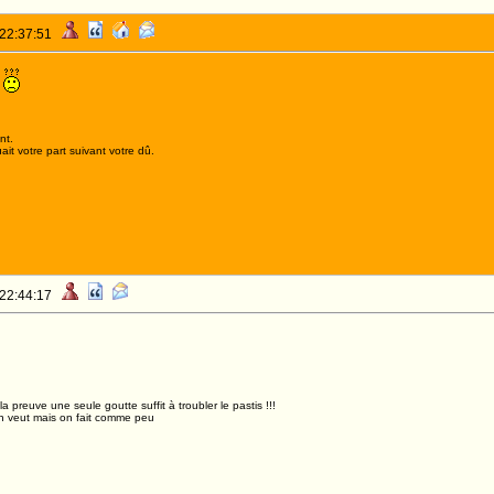
 22:37:51
!
nt.
it votre part suivant votre dû.
 22:44:17
,la preuve une seule goutte suffit à troubler le pastis !!!
n veut mais on fait comme peu