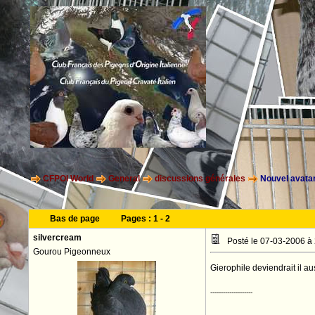
CFPOI World
General
discussions générales
Nouvel avata
Bas de page
Pages :
1
-
2
silvercream
Posté le 07-03-2006 à
Gourou Pigeonneux
Gierophile deviendrait il a
--------------------