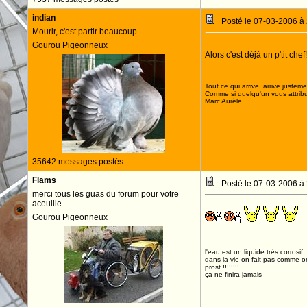
indian
Posté le 07-03-2006 à
Mourir, c'est partir beaucoup.
Gourou Pigeonneux
Alors c'est déjà un p'tit chef
--------------------
Tout ce qui arrive, arrive justeme
Comme si quelqu'un vous attribua
Marc Aurèle
35642 messages postés
Flams
Posté le 07-03-2006 à
merci tous les guas du forum pour votre
aceuille
Gourou Pigeonneux
--------------------
l'eau est un liquide très corrosif 
dans la vie on fait pas comme o
prost !!!!!!!! .....
ça ne finira jamais