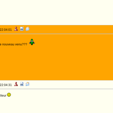
 22:04:01
i le nouveau venu???
 22:04:31
illeur