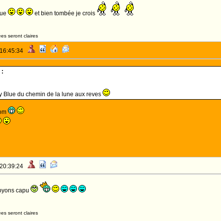
lue
et bien tombée je crois
es seront claires
 16:45:34
 :
y Blue du chemin de la lune aux reves
nom
 20:39:24
 voyons capu
es seront claires