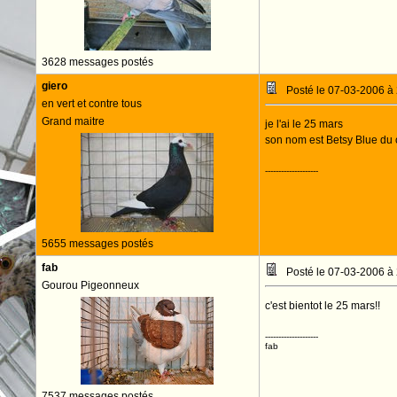
3628 messages postés
giero
Posté le 07-03-2006 à
en vert et contre tous
Grand maitre
je l'ai le 25 mars
son nom est Betsy Blue du 
--------------------
5655 messages postés
fab
Posté le 07-03-2006 à
Gourou Pigeonneux
c'est bientot le 25 mars!!
--------------------
fab
7537 messages postés