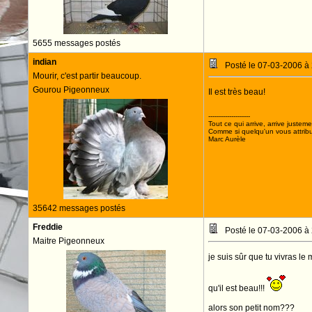
5655 messages postés
indian
Posté le 07-03-2006 à
Mourir, c'est partir beaucoup.
Gourou Pigeonneux
Il est très beau!
--------------------
Tout ce qui arrive, arrive justeme
Comme si quelqu'un vous attribua
Marc Aurèle
35642 messages postés
Freddie
Posté le 07-03-2006 à
Maitre Pigeonneux
je suis sûr que tu vivras le m
qu'il est beau!!!
alors son petit nom???