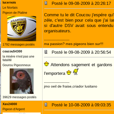
lucernois
Posté le 09-08-2009 à 20:26:1
Le Niortais
Pigeon de Platine
Comme tu le dit Coucou j'espére qu'i
zéle, c'est bien pour cela que j'ai l
si d'autre DSV avait sous entendu
organisateurs.
--------------------
ma passion? mes pigeons bien sur!!!
1792 messages postés
coucou54300
Posté le 09-08-2009 à 20:56:5
la misére n'est pas une
fatalité
Attendons sagement et gardons l
Gourou Pigeonneux
l'emportera
--------------------
jmo oeil de fraise,criador lusitano
39629 messages postés
Xav24000
Posté le 10-08-2009 à 09:03:3
Pigeon d'Argent