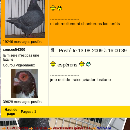
--------------------
et éternellement chanterons les forêts
19246 messages postés
coucou54300
Posté le 13-08-2009 à 16:00:3
la misére n'est pas une
fatalité
espérons
Gourou Pigeonneux
--------------------
jmo oeil de fraise,criador lusitano
39629 messages postés
Haut de
Pages :
1
page
CFPOI World
General
discussions générales
Nouvelle