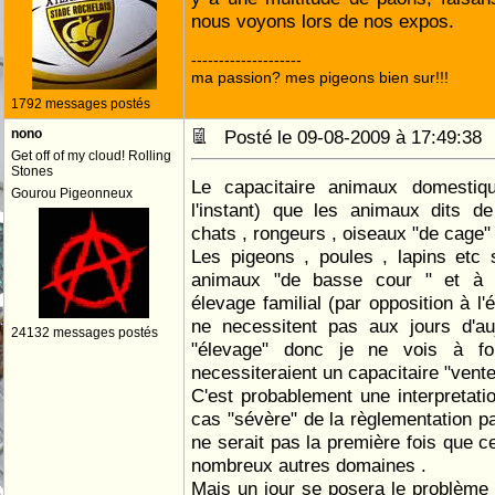
nous voyons lors de nos expos.
--------------------
ma passion? mes pigeons bien sur!!!
1792 messages postés
nono
Posté le 09-08-2009 à 17:49:3
Get off of my cloud! Rolling
Stones
Le capacitaire animaux domestiq
Gourou Pigeonneux
l'instant) que les animaux dits d
chats , rongeurs , oiseaux "de cage" e
Les pigeons , poules , lapins etc
animaux "de basse cour " et à v
élevage familial (par opposition à l'
ne necessitent pas aux jours d'auj
24132 messages postés
"élevage" donc je ne vois à for
necessiteraient un capacitaire "vente
C'est probablement une interpretatio
cas "sévère" de la règlementation p
ne serait pas la première fois que c
nombreux autres domaines .
Mais un jour se posera le problème d