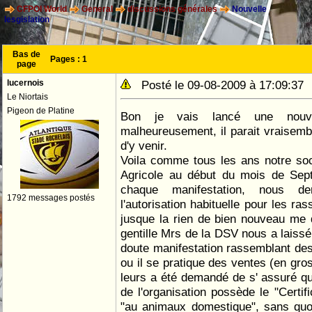
CFPOI World
General
discussions générales
Nouvelle
lesgislation
Bas de
Pages :
1
page
lucernois
Posté le 09-08-2009 à 17:09:3
Le Niortais
Pigeon de Platine
Bon je vais lancé une nouve
malheureusement, il parait vraisembl
d'y venir.
Voila comme tous les ans notre soc
Agricole au début du mois de Se
chaque manifestation, nous 
1792 messages postés
l'autorisation habituelle pour les ra
jusque la rien de bien nouveau me 
gentille Mrs de la DSV nous a laiss
doute manifestation rassemblant de
ou il se pratique des ventes (en gros
leurs a été demandé de s' assuré q
de l'organisation possède le "Certif
"au animaux domestique", sans quoi 