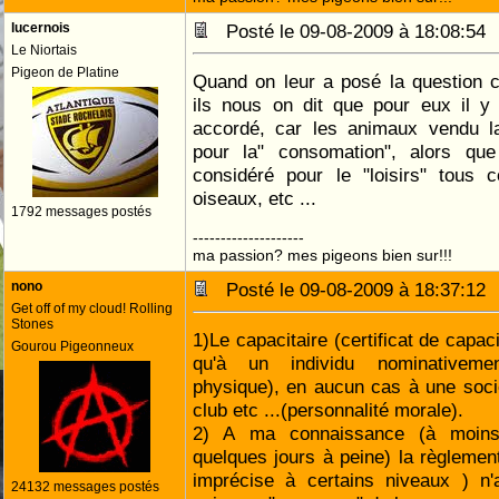
lucernois
Posté le 09-08-2009 à 18:08:5
Le Niortais
Pigeon de Platine
Quand on leur a posé la question 
ils nous on dit que pour eux il y 
accordé, car les animaux vendu la
pour la" consomation", alors que
considéré pour le "loisirs" tous 
oiseaux, etc ...
1792 messages postés
--------------------
ma passion? mes pigeons bien sur!!!
nono
Posté le 09-08-2009 à 18:37:1
Get off of my cloud! Rolling
Stones
1)Le capacitaire (certificat de capac
Gourou Pigeonneux
qu'à un individu nominativeme
physique), en aucun cas à une socié
club etc ...(personnalité morale).
2) A ma connaissance (à moins
quelques jours à peine) la règlemen
imprécise à certains niveaux ) n
24132 messages postés