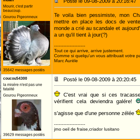
indian
Posté le 09-08-2009 à 20:16:4
Mourir, c'est partir
beaucoup.
Te voila bien pessimiste, mon Cha
Gourou Pigeonneux
mettre en place les docs de vente
monde a crié au scandale et aujourd'
a un qu'il tient à jour(?)
--------------------
Tout ce qui arrive, arrive justement.
Comme si quelqu'un vous attribuait votre pa
Marc Aurèle
35642 messages postés
coucou54300
Posté le 09-08-2009 à 20:20:4
la misére n'est pas une
fatalité
C'est vrai que si ces tracasse
Gourou Pigeonneux
vérifient cela deviendra galére!
s'agisse que d'une personne zélée
--------------------
jmo oeil de fraise,criador lusitano
39629 messages postés