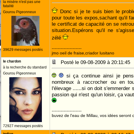
la misére n'est pas une
fatalité
Donc si je te suis bien le prob
Gourou Pigeonneux
pour toute les expos,sachant qu'il f
le certificat de capacité on se retro
situation.Espérons qu'il ne s'agiss
zélé
--------------------
39629 messages postés
jmo oeil de fraise,criador lusitano
le chardon
Posté le 09-08-2009 à 20:11:4
à la recherche du standard
Gourou Pigeonneux
si ça continue ainsi je pens
nombreux à raccrocher ou en tou
l'élevage ......si on doit s'emmerder
passion qui n'est qu'un loisir, ça va
--------------------
buvez de l'eau de Millau, vos idées seront c
72927 messages postés