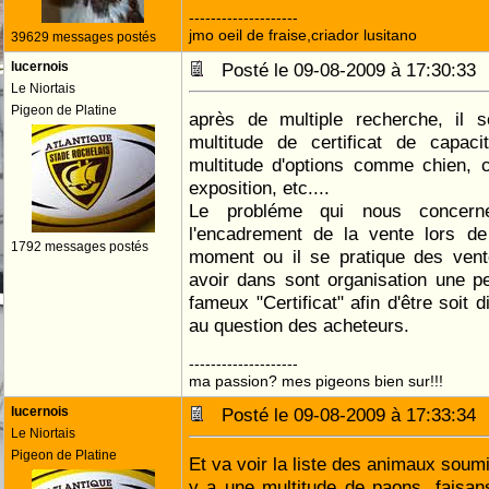
--------------------
jmo oeil de fraise,criador lusitano
39629 messages postés
lucernois
Posté le 09-08-2009 à 17:30:3
Le Niortais
Pigeon de Platine
après de multiple recherche, il s
multitude de certificat de capac
multitude d'options comme chien, c
exposition, etc....
Le probléme qui nous concerne 
l'encadrement de la vente lors de
1792 messages postés
moment ou il se pratique des vent
avoir dans sont organisation une p
fameux "Certificat" afin d'être soit 
au question des acheteurs.
--------------------
ma passion? mes pigeons bien sur!!!
lucernois
Posté le 09-08-2009 à 17:33:3
Le Niortais
Pigeon de Platine
Et va voir la liste des animaux soumi
y a une multitude de paons, faisan