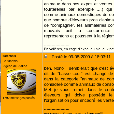
animaux dans nos expos et ventes (
tourterelles par exemple ....) qu
comme animaux domestiques de co
que nombre d'éleveurs pros d'anim
de "compagnie", les animaleries co
mauvais oeil la concurrence
représentons et poussent à la règlem
--------------------
En volières, en cage d'expo, au nid, aux peti
lucernois
Posté le 09-08-2009 à 18:03:1
Le Niortais
Pigeon de Platine
ben, Nono il semblerait que c'est é
dit de "basse cour" est changé de 
dans la catégorie "animaux de com
considéré comme animaux de conso
Met je vous remet dans le conte
éleveurs qui doive possédé le 
1792 messages postés
l'organisation pour encadré les vente
--------------------
ma passion? mes pigeons bien sur!!!