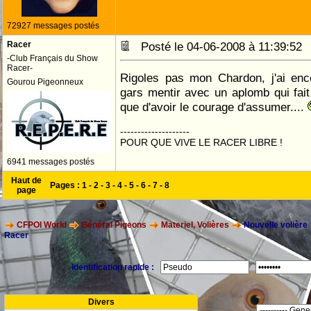
72927 messages postés
Racer
Posté le 04-06-2008 à 11:39:5
-Club Français du Show
Racer-
Rigoles pas mon Chardon, j'ai enc
Gourou Pigeonneux
gars mentir avec un aplomb qui fait 
que d'avoir le courage d'assumer....
--------------------
POUR QUE VIVE LE RACER LIBRE !
6941 messages postés
Haut de
Pages :
1
-
2
-
3
-
4
-
5
-
6
-
7
-
8
page
CFPOI World
Général Pigeons
Materiel, Volières
Nouvelle volière
Racer
Identification rapide :
Divers