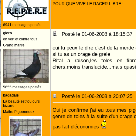
POUR QUE VIVE LE RACER LIBRE !
6941 messages postés
giero
Posté le 01-06-2008 à 18:15:3
en vert et contre tous
Grand maitre
oui tu peux le dire c'est de la merde 
si tu as un orage de grele
Rital a raison,les toles en fib
chers,moins translucide...mais quas
--------------------
5655 messages postés
bagadais
Posté le 01-06-2008 à 20:07:2
La beauté est toujours
bizarre
Oui je confirme j'ai eu tous mes pig
Maitre Pigeonneux
genre de toles à la suite d'un orage de
pas fait d'économies