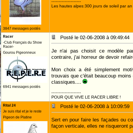
--------------------
Les hautes alpes:300 jours de soleil par an
3847 messages postés
Racer
Posté le 02-06-2008 à 09:49:4
-Club Français du Show
Racer-
Je n'ai pas choisit ce modèle pa
Gourou Pigeonneux
contraire, j'ai horreur de devoir refair
Mon choix a été simplement motivé
trouvais que c'était beaucoup moins 
classiques....
6941 messages postés
--------------------
POUR QUE VIVE LE RACER LIBRE !
Rital 24
Posté le 02-06-2008 à 10:09:5
Je suis rital et je le reste
Pigeon de Platine
Sert en pour faire les façades ou 
façon verticale, elles ne risqueront p