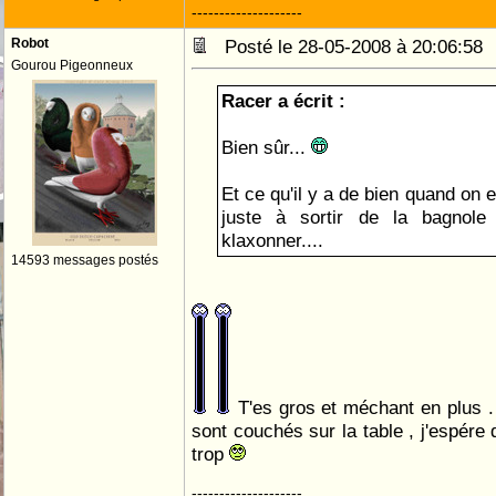
--------------------
Robot
Posté le 28-05-2008 à 20:06:5
Gourou Pigeonneux
Racer a écrit :
Bien sûr...
Et ce qu'il y a de bien quand on e
juste à sortir de la bagnole
klaxonner....
14593 messages postés
T'es gros et méchant en plus . 
sont couchés sur la table , j'espére 
trop
--------------------