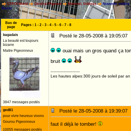
CFPOI World
Général Pigeons
Materiel, Volières
Nouvelle volière
Racer
Bas de
Pages :
1
-
2
-
3
-
4
-
5
-
6
-
7
-
8
page
bagadais
Posté le 28-05-2008 à 19:05:0
La beauté est toujours
bizarre
ouai mais un gros quand ça t
Maitre Pigeonneux
bruit
--------------------
Les hautes alpes:300 jours de soleil par an
3847 messages postés
ged81
Posté le 28-05-2008 à 19:39:0
pour vivre heureux vivons
Gourou Pigeonneux
faut il déjà le tomber!
10055 messages postés