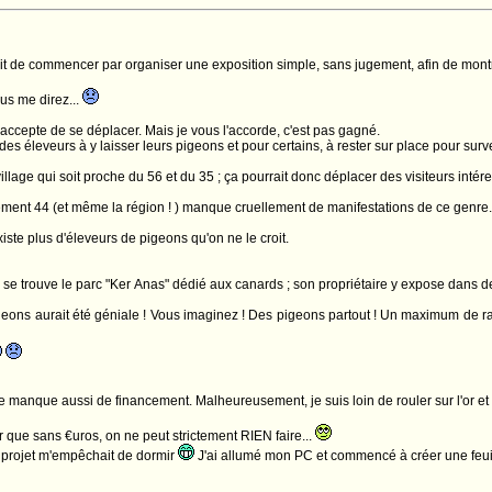
esprit de commencer par organiser une exposition simple, sans jugement, afin de montr
us me direz...
accepte de se déplacer. Mais je vous l'accorde, c'est pas gagné.
des éleveurs à y laisser leurs pigeons et pour certains, à rester sur place pour survei
village qui soit proche du 56 et du 35 ; ça pourrait donc déplacer des visiteurs inté
ment 44 (et même la région ! ) manque cruellement de manifestations de ce genre..
xiste plus d'éleveurs de pigeons qu'on ne le croit.
e trouve le parc "Ker Anas" dédié aux canards ; son propriétaire y expose dans de
ons aurait été géniale ! Vous imaginez ! Des pigeons partout ! Un maximum de ra
e manque aussi de financement. Malheureusement, je suis loin de rouler sur l'or et n
que sans €uros, on ne peut strictement RIEN faire...
ce projet m'empêchait de dormir
J'ai allumé mon PC et commencé à créer une feuil