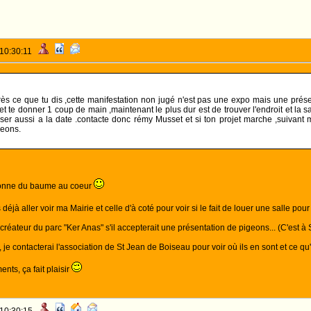
 10:30:11
rès ce que tu dis ,cette manifestation non jugé n'est pas une expo mais une prése
 et te donner 1 coup de main ,maintenant le plus dur est de trouver l'endroit et la 
nser aussi a la date .contacte donc rémy Musset et si ton projet marche ,suivan
geons.
donne du baume au coeur
s déjà aller voir ma Mairie et celle d'à coté pour voir si le fait de louer une salle pou
e créateur du parc "Ker Anas" s'il accepterait une présentation de pigeons... (C'est à
 je contacterai l'association de St Jean de Boiseau pour voir où ils en sont et ce qu'i
ts, ça fait plaisir