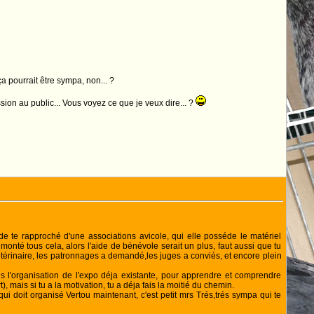
 pourrait être sympa, non... ?
assion au public... Vous voyez ce que je veux dire... ?
de te rapproché d'une associations avicole, qui elle posséde le matériel
ur monté tous cela, alors l'aide de bénévole serait un plus, faut aussi que tu
étérinaire, les patronnages a demandé,les juges a conviés, et encore plein
ans l'organisation de l'expo déja existante, pour apprendre et comprendre
, mais si tu a la motivation, tu a déja fais la moitié du chemin.
 qui doit organisé Vertou maintenant, c'est petit mrs Trés,trés sympa qui te