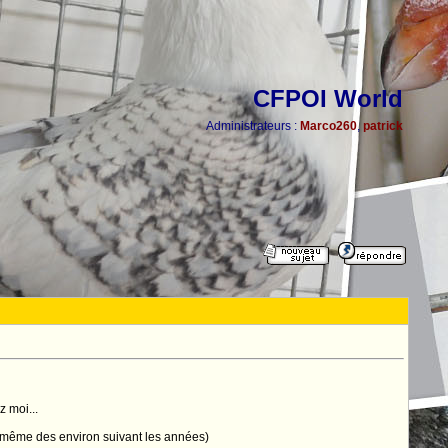
CFPOI World
Administrateurs :
Marco260
,
patrick
 moi...
t même des environ suivant les années)