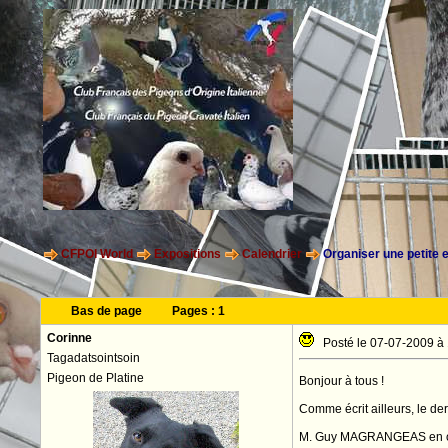
CFPOI World
Expositions
Calendrier
Organiser une petite e
Bas de page
Pages :
1
Corinne
Posté le 07-07-2009 à
Tagadatsointsoin
Pigeon de Platine
Bonjour à tous !
Comme écrit ailleurs, le de
M. Guy MAGRANGEAS en organ