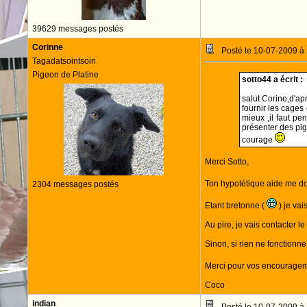
39629 messages postés
Corinne
Posté le 10-07-2009 à
Tagadatsointsoin
Pigeon de Platine
sotto44 a écrit :
salut Corine,d'ap
fournir les cages
mieux ,il faut pe
présenter des pi
courage
Merci Sotto,
Ton hypotétique aide me 
2304 messages postés
Etant bretonne (
) je vai
Au pire, je vais contacter l
Sinon, si rien ne fonctionne,
Merci pour vos encouragemen
Coco
indian