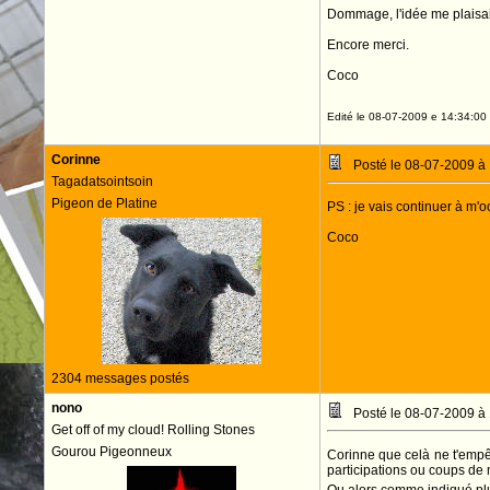
Dommage, l'idée me plaisai
Encore merci.
Coco
Edité le 08-07-2009 e 14:34:00
Corinne
Posté le 08-07-2009 à
Tagadatsointsoin
Pigeon de Platine
PS : je vais continuer à m'
Coco
2304 messages postés
nono
Posté le 08-07-2009 à
Get off of my cloud! Rolling Stones
Gourou Pigeonneux
Corinne que celà ne t'empê
participations ou coups de m