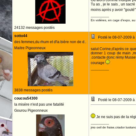
Ou alors comme indiqué plus
Tu as , je le sais , un sacr
moins après y avoir "gouté".
--------------------
En volières, en cage d'expo, au n
24132 messages postés
sotto44
Posté le 08-07-2009 à
des femmes,du rhum et d'la bière non de d..
Maitre Pigeonneux
salut Corine,d'après ce que
donner 1 coup de main ,mai
.contacte donc rémy Musset 
courage
--------------------
3838 messages postés
coucou54300
Posté le 08-07-2009 à
la misére n'est pas une fatalité
Gourou Pigeonneux
Je ne suis pas de la rég
--------------------
jmo oeil de fraise,criador lusitan