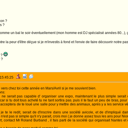
ion ?
s ?
comme un bal le soir éventuellement (mon homme est DJ spécialisé années 80...), ça
tre la peur d'être déçue si je m'investis à fond et l'envie de faire découvrir notre p
s ?
 ?
 15:45:25
 vers chez toi cette année en Mars/Avril si je me souvient bien.
ons:
 ne serait pas capable d' organiser une expo, maintenant le plus simple serait 
 car si tu doit tous acheté tu ne tant sortira pas. puis il te faut un peu de bras, po
 acceptera de te loué une salle pour y mettre des animaux, aprés y a les service v
je te le redit, serait de d'inscrire dans une société avicole, et de d'impliqué d
est pas si simple qu'il n'y parait, crois moi ( je donne assez tous les ans pour Niort)
rt, contact Mr Roland Burband , il fais parti de la société qui organisait Nantes et