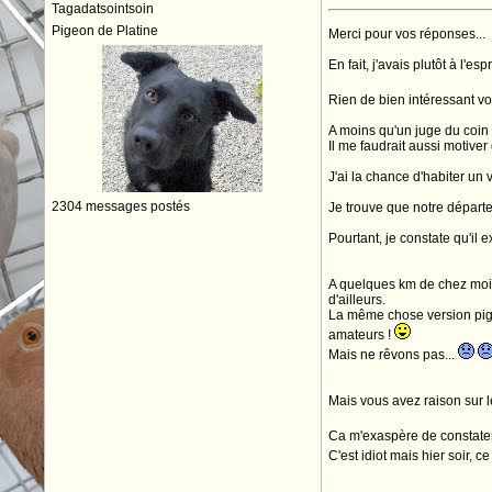
Tagadatsointsoin
Pigeon de Platine
Merci pour vos réponses...
En fait, j'avais plutôt à l'
Rien de bien intéressant vo
A moins qu'un juge du coin 
Il me faudrait aussi motiver 
J'ai la chance d'habiter un 
2304 messages postés
Je trouve que notre départe
Pourtant, je constate qu'il e
A quelques km de chez moi s
d'ailleurs.
La même chose version pige
amateurs !
Mais ne rêvons pas...
Mais vous avez raison sur l
Ca m'exaspère de constater 
C'est idiot mais hier soir, 