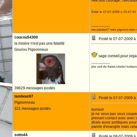
Allé bon courage, l'avicult
Edité le 07-07-2009 e 15:47:52 
--------------------
ma passion? mes pigeons bien s
coucou54300
Posté le 07-07-2009 à
la misére n'est pas une fatalité
Gourou Pigeonneux
sage conseil,pour organ
--------------------
jmo oeil de fraise,criador lusitan
39629 messages postés
tambour87
Posté le 07-07-2009 à
Pigeonneau
321 messages postés
bonsoir
je ne veux pas vous couper 
prenant contact avec avec d
dirais aussi politiques pou
parole d'evangile mais cela fai
sotto44
Posté le 08-07-2009 à