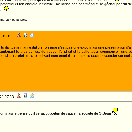
 haut essaie de participer à la renaissance de celle existant encore ....
é potentiel et ton energie fait envie , ne laisse pas ces "trésors" se gâcher par du 
..!
id, aux petits-pois...
 18:50:31
 tu dis ,cette manifestation non jugé n'est pas une expo mais une présentation d'an
ntenant le plus dur est de trouver l'endroit et la salle ,pour commencer ,une pet
et si ton projet marche ,suivant mon emploi du temps ,tu pourras compter sur moi 
 21:07:33
ion mais je pense qu'il serait opportun de sauver la société de St Jean
o