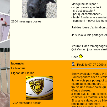
Mais je ne sais pas :
- si j'en serai capable ?
- si c'est faisable ?
- par quoi commencer ?
- faut-il fonder une associat
- comment motiver les foule
2304 messages postés
J'ai des idées d'animation 
Je suis à la fois partagée en
Y'aurait-il des témoignage
Qui s'est un jour lancé ainsi
Coco
lucernois
Posté le 07-07-2009 à
Le Niortais
Pigeon de Platine
Ben y avait bien Vertou (44)
Pour répondre a tes questi
Je ne vois pas pourquoi tu
(cage,table, mangeoire,...),
trouve une municipalité qui
d'autre choses.
a mon avis le plus simple, 
comment ça marche, car se n'
Si tu a le catalogue de Nio
1792 messages postés
renseignera surement.