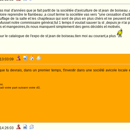
pas mal d'années que je fait partit de la sociétée d'aviculture de st jean de bois
ire reprendre le flambeau ,a court terme la sociétée vas vers "une cessation d'activ
hauffage de la salle et les chapiteaux qui sont de plus en plus chèrs et ne peuvent 
usset notre commissaire général,fut 1 temps il voulait sauver la st ,depuis je n'ai 
es et mangeoires,ils nous manquent simplement des gens décidés et motivés.
sur le catalogue de l'expo de st jean de boiseau.tien moi au courant,a plus
 13:03:09
que tu devrais, dans un premier temps, t'investir dans une société avicole locale
nt.
it votre part suivant votre dû.
 14:26:03