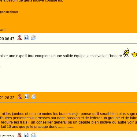
ure a besoin de gens motivé comme toi.
par lucernois
ur!!!
 20:06:47
iser une expo il faut compter sur une solide équipe,ta motivation t'honore
o
 21:26:32
ni les jambes et encore moins les bras mais je pense qu'il serait bien plus sage 
'autres personnes interresses par notre passion et de federer un groupe et de faire
r reduire les frais ( un conseiller general ou un depute bien motive ou autre voir 
t 10 ans que je le pratique donc .................
 12:12:52