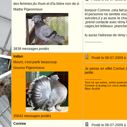
des femmes,du rhum et d'la bière non de d..
Maitre Pigeonneux
bonjour Corinne ,cela fait 
et personne ne semble voulo
avicoles,il y as aussi le c
,prend contacte avec rémy M
cages,les tréteaux ,planch
tu auras l'adresse de rémy 
--------------------
3838 messages postés
indian
Posté le 08-07-2009 à
Mourir, c'est partir beaucoup.
Gourou Pigeonneux
Je pense en effet Corrine 
petite.
--------------------
Tout ce qui arrive, arrive justeme
Comme si quelqu'un vous attribua
Marc Aurèle
35642 messages postés
Corinne
Posté le 08-07-2009 à