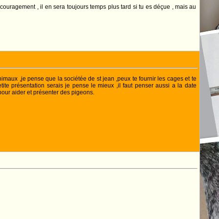
découragement , il en sera toujours temps plus tard si tu es déçue , mais au
imaux ,je pense que la sociétée de st jean ,peux te fournir les cages et te
ite présentation serais je pense le mieux ,il faut penser aussi a la date
pour aider et présenter des pigeons.