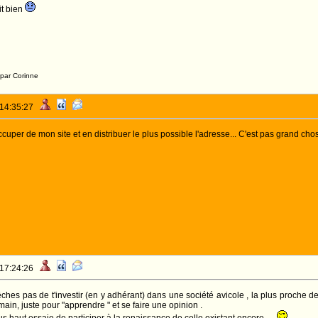
t bien
 par Corinne
 14:35:27
occuper de mon site et en distribuer le plus possible l'adresse... C'est pas grand c
 17:24:26
ches pas de t'investir (en y adhérant) dans une société avicole , la plus proche 
ain, juste pour "apprendre " et se faire une opinion .