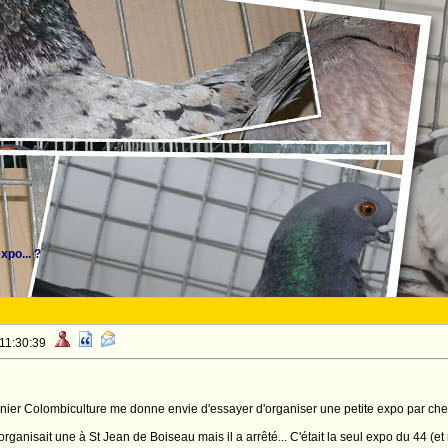
xpo... ?
 11:30:39
rnier Colombiculture me donne envie d'essayer d'organiser une petite expo par chez
isait une à St Jean de Boiseau mais il a arrêté... C'était la seul expo du 44 (e