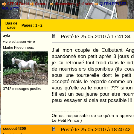
CFPOI World
General
discussions générales
QU'EN PENSEZ
VOUS ???
Bas de
Pages :
1
-
2
page
ayla
Posté le 25-05-2010 à 17:41:3
vivre et laisser vivre
Maitre Pigeonneux
J'ai mon couple de Culbutant Ang
abandonné son petit aprés 3 jours d
je l'ai retrouvé tout froid dans le nid
de nourrissiers disponibles (ils couv
sous une tourterelle dont le petit v
accepté mais le regarde comme un e
vous qu'elle va le nourrir ??? sino
3742 messages postés
!!il est un peu jeune pour etre nourr
peux essayer si cela est possible !!!
--------------------
On est responsable de ce qu'on a apprivo
Le Petit Prince )
coucou54300
Posté le 25-05-2010 à 18:40:4