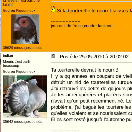
la misére n'est pas une
fatalité
Si la tourterelle le nourrit laisses 
Gourou Pigeonneux
--------------------
jmo oeil de fraise,criador lusitano
39629 messages postés
indian
Posté le 25-05-2010 à 20:02:0
Mourir, c'est partir
beaucoup.
Ta tourterelle devrait le nourrit!
Gourou Pigeonneux
Il y a qq années en coupant de vielle
détruit un nid de tourterelles turqu
J'ai retrouvé les petits de qq jours 
Je les ai récupérées et placées sous
n'avait qu'un petit récemment né. Le
problème, j'ai bagué les tourterelles
qu'elles volaient et se nourissaient 
Elles sont resté jusqu'à l'automne pu
35642 messages postés
--------------------