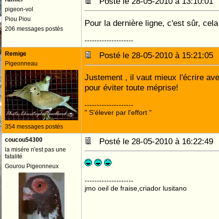
Posté le 28-05-2010 à 13:10:0
pigeon-vol
Piou Piou
Pour la dernière ligne, c'est sûr, cela
206 messages postés
--------------------
Remige
Posté le 28-05-2010 à 15:21:0
Pigeonneau
Justement , il vaut mieux l'écrire a
pour éviter toute méprise!
--------------------
" S'élever par l'effort "
354 messages postés
coucou54300
Posté le 28-05-2010 à 16:22:4
la misére n'est pas une
fatalité
Gourou Pigeonneux
--------------------
jmo oeil de fraise,criador lusitano