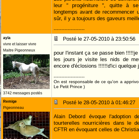
leur " progéniture ", quitte à 
longtemps avant de recommencer un
sûr, il y a toujours des gaveurs meill
--------------------
ayla
Posté le 27-05-2010 à 23:50:5
vivre et laisser vivre
Maitre Pigeonneux
pour l'instant ça se passe bien !!!!!je
les jours je visite les nids de m
encore d'éclosions !!!!!!d'ici quelque 
--------------------
On est responsable de ce qu'on a apprivo
Le Petit Prince )
3742 messages postés
Remige
Posté le 28-05-2010 à 01:46:2
Pigeonneau
Alain Debord évoque l'adoption 
tourterelles nourricières dans le d
CFTR en évoquant celles de Christia