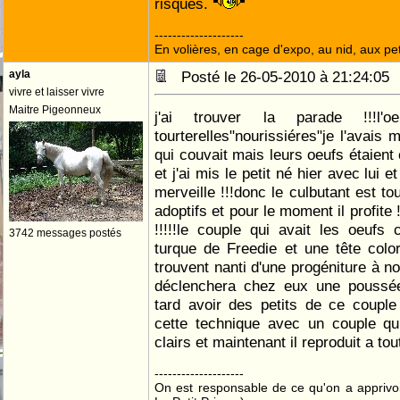
risques.
--------------------
En volières, en cage d'expo, au nid, aux peti
ayla
Posté le 26-05-2010 à 21:24:0
vivre et laisser vivre
Maitre Pigeonneux
j'ai trouver la parade !!!l'
tourterelles"nourissiéres"je l'avais
qui couvait mais leurs oeufs étaient 
et j'ai mis le petit né hier avec lui 
merveille !!!donc le culbutant est t
adoptifs et pour le moment il profite !
!!!!!le couple qui avait les oeufs cl
3742 messages postés
turque de Freedie et une tête colo
trouvent nanti d'une progéniture à n
déclenchera chez eux une poussé
tard avoir des petits de ce couple !
cette technique avec un couple qu
clairs et maintenant il reproduit a tout
--------------------
On est responsable de ce qu'on a apprivo