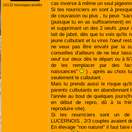
cas inverse à même un seul pigeon
24132 messages postés
Si tes nourriciers en sont à presqu
de couvaison ou plus , tu peux "sacri
(puisque tu en as suffisamment) en
et supprimant un des 2 oeufs ,pour
lait de jabot, dès que tu vois qu'ils 
jeune culbutant et tu vires l'oeuf rest
ne veux pas être envahi par la sui
conseilles d'ailleurs de ne leur lai
oeuf sur deux dès le départ ou à 6/
de les remplacer par des fact
naissances"
) , après au choix tu
seulement le culbutant .
Mais tu prends aussi le risque qu'
parents culbutants en abandonnant 
l'année au bout de quelques jours(f
en début de repro, dû à la fré
reproduire vite).
Si tes nourriciers sont un d
LUCERNOIS , 2/3 couples avaient déj
En élevage "non naturel" il faut fair