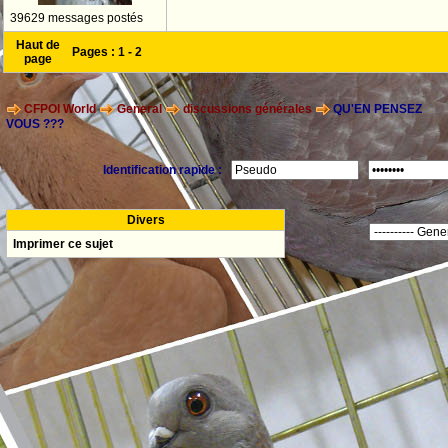
39629 messages postés
Haut de
Pages :
1
-
2
page
CFPOI World
General
discussions générales
QU'EN PENSEZ
VOUS ???
Identification rapide :
Divers
Imprimer ce sujet