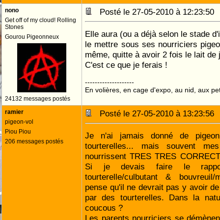
nono
Posté le 27-05-2010 à 12:23:5
Get off of my cloud! Rolling
Stones
Elle aura (ou a déjà selon le stade d'
Gourou Pigeonneux
le mettre sous ses nourriciers pigeo
même, quitte à avoir 2 fois le lait de 
C'est ce que je ferais !
--------------------
En volières, en cage d'expo, au nid, aux peti
24132 messages postés
ramier
Posté le 27-05-2010 à 13:23:5
pigeon-vol
Piou Piou
Je n'ai jamais donné de pigeo
206 messages postés
tourterelles... mais souvent me
nourrissent TRES TRES CORREC
Si je devais faire le rappo
tourterelle/culbutant & bouvreuil
pense qu'il ne devrait pas y avoir d
par des tourterelles. Dans la nat
coucous ?
Les parents nourriciers se démènen