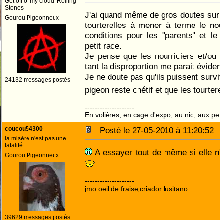
Get off of my cloud! Rolling
Stones
J'ai quand même de gros doutes sur l
Gourou Pigeonneux
tourterelles à mener à terme le n
conditions
pour les "parents" et l
petit race.
Je pense que les nourriciers et/ou l
tant la disproportion me parait éviden
Je ne doute pas qu'ils puissent survi
24132 messages postés
pigeon reste chétif et que les tourter
--------------------
En volières, en cage d'expo, au nid, aux peti
coucou54300
Posté le 27-05-2010 à 11:20:5
la misére n'est pas une
fatalité
A essayer tout de même si elle n'
Gourou Pigeonneux
--------------------
jmo oeil de fraise,criador lusitano
39629 messages postés