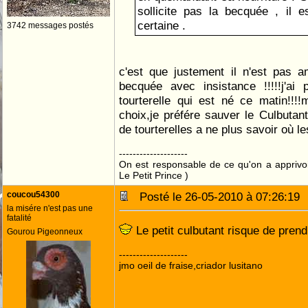
sollicite pas la becquée , il 
certaine .
3742 messages postés
c'est que justement il n'est pas a
becquée avec insistance !!!!!j'ai
tourterelle qui est né ce matin!!!!
choix,je préfére sauver le Culbutant
de tourterelles a ne plus savoir où les
--------------------
On est responsable de ce qu'on a apprivo
Le Petit Prince )
coucou54300
Posté le 26-05-2010 à 07:26:1
la misére n'est pas une
fatalité
Le petit culbutant risque de pren
Gourou Pigeonneux
--------------------
jmo oeil de fraise,criador lusitano