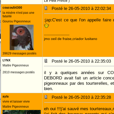
Le Petit Prince )
coucou54300
Posté le 26-05-2010 à 22:02:3
la misére n'est pas une
fatalité
:jap:C'est ce que l'on appelle faire
Gourou Pigeonneux
--------------------
jmo oeil de fraise,criador lusitano
39629 messages postés
LYNX
Posté le 26-05-2010 à 22:35:0
Maitre Pigeonneux
il y a quelques années sur C
2810 messages postés
DEBORD avait fait un article conce
pigeonneaux par des tourterelles, 
bien.
ayla
Posté le 26-05-2010 à 22:35:2
vivre et laisser vivre
Maitre Pigeonneux
eh oui !!!j'ai sauvé mes tourtereaux