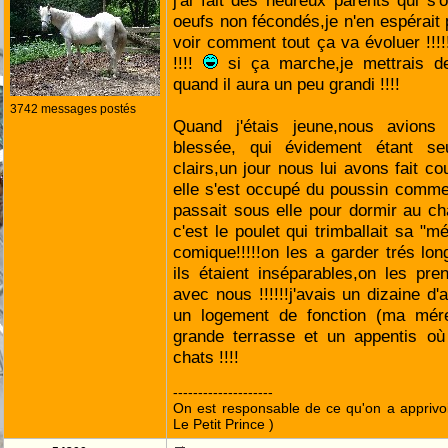
j'ai fait des heureux parents qui s'
oeufs non fécondés,je n'en espérait pa
voir comment tout ça va évoluer !!!!!
!!!!
si ça marche,je mettrais d
quand il aura un peu grandi !!!!
3742 messages postés
Quand j'étais jeune,nous avions 
blessée, qui évidement étant se
clairs,un jour nous lui avons fait c
elle s'est occupé du poussin comme s
passait sous elle pour dormir au c
c'est le poulet qui trimballait sa "mé
comique!!!!!on les a garder trés lo
ils étaient inséparables,on les p
avec nous !!!!!!j'avais un dizaine d
un logement de fonction (ma mére 
grande terrasse et un appentis où
chats !!!!
--------------------
On est responsable de ce qu'on a apprivo
Le Petit Prince )