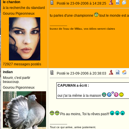
le chardon
Posté le 23-09-2006 à 14:28:25
à la recherche du standard
Gourou Pigeonneux
tu parles d'une championne
tout le monde est 
--------------------
buvez de l'eau de Millau, vos idées seront claires
72927 messages postés
indian
Posté le 23-09-2006 à 20:38:03
Mourir, c'est partir
beaucoup.
CAPUMAN a écrit :
Gourou Pigeonneux
oui j'ai la même à la maison
Pis au moins, Toi tu rêves pas!!!
--------------------
Tout ce qui arrive, arrive justement.