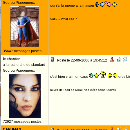
Gourou Pigeonneux
oui j'ai la même à la maison
--------------------
Capu... What else ?
35647 messages postés
le chardon
Posté le 22-09-2006 à 19:45:12
à la recherche du standard
Gourou Pigeonneux
c'est bien vrai mon capu
gros bi
--------------------
buvez de l'eau de Millau, vos idées seront claires
72927 messages postés
CAPUMAN