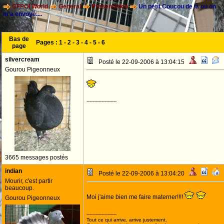
CFPOI World
General
Présentation
Un petit Coucou de là ou on
m'a envoyé....
Bas de
Pages :
1
-
2
-
3
-
4
-
5
-
6
page
silvercream
Posté le 22-09-2006 à 13:04:15
Gourou Pigeonneux
--------------------
3665 messages postés
indian
Posté le 22-09-2006 à 13:04:20
Mourir, c'est partir
beaucoup.
Moi j'aime bien me faire materner!!!!
Gourou Pigeonneux
--------------------
Tout ce qui arrive, arrive justement.