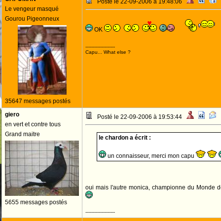
Posté le 22-09-2006 à 19:48:06
Le vengeur masqué
Gourou Pigeonneux
OK
--------------------
Capu... What else ?
35647 messages postés
giero
Posté le 22-09-2006 à 19:53:44
en vert et contre tous
Grand maitre
le chardon a écrit :
un connaisseur, merci mon capu
oui mais l'autre monica, championne du Monde d
5655 messages postés
--------------------