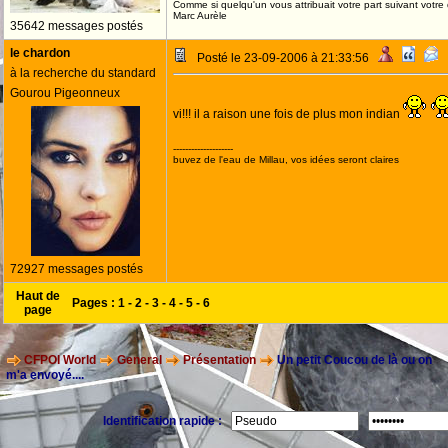
Comme si quelqu'un vous attribuait votre part suivant votre
Marc Aurèle
35642 messages postés
le chardon
Posté le 23-09-2006 à 21:33:56
à la recherche du standard
Gourou Pigeonneux
vi!!! il a raison une fois de plus mon indian
--------------------
buvez de l'eau de Millau, vos idées seront claires
72927 messages postés
Haut de
Pages :
1
-
2
-
3
-
4
-
5
-
6
page
CFPOI World
General
Présentation
Un petit Coucou de là ou on
m'a envoyé....
Identification rapide :