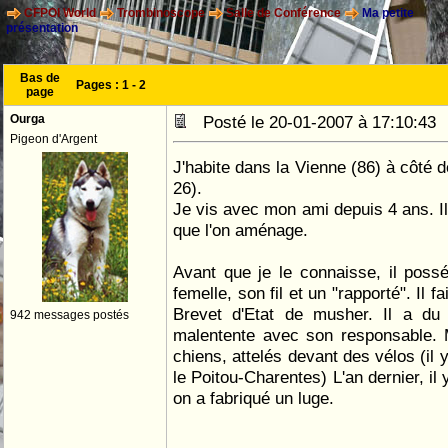
CFPOI World
Trombinoscope
Salle de Conférence
Ma petite
présentation
Bas de
Pages :
1
-
2
page
Ourga
Posté le 20-01-2007 à 17:10:4
Pigeon d'Argent
J'habite dans la Vienne (86) à côté de
26).
Je vis avec mon ami depuis 4 ans. 
que l'on aménage.
Avant que je le connaisse, il possé
femelle, son fil et un "rapporté". Il fa
Brevet d'Etat de musher. Il a du 
942 messages postés
malentente avec son responsable. M
chiens, attelés devant des vélos (il
le Poitou-Charentes) L'an dernier, il
on a fabriqué un luge.