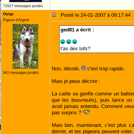
72927 messages postés
Ourga
Posté le 24-01-2007 à 09:17:4
Pigeon d'Argent
ged81 a écrit :
t'as des tofs?
Non, désolé,
c'est trop rapide.
942 messages postés
Mais je peux décrire :
La caille se gonfle comme un ballo
que les bouvreuils), puis lance un
avait jamais entendu. Comment veux
pas surpris ?
Mais bon, maintenant, c'est plus ca
dormir, et les pigeons peuvent voler. 