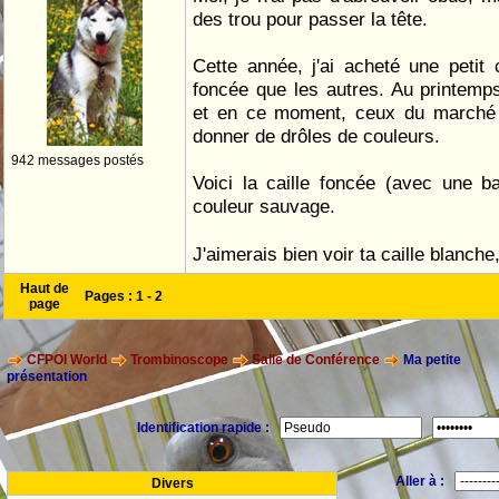
des trou pour passer la tête.
Cette année, j'ai acheté une petit 
foncée que les autres. Au printemps
et en ce moment, ceux du marché 
donner de drôles de couleurs.
942 messages postés
Voici la caille foncée (avec une b
couleur sauvage.
J'aimerais bien voir ta caille blanch
Haut de
Pages :
1
-
2
page
CFPOI World
Trombinoscope
Salle de Conférence
Ma petite
présentation
Identification rapide :
Aller à :
Divers