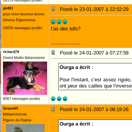
28570 messages postés
ged81
Posté le 23-01-2007 à 22:52:2
pour vivre heureux vivons
Gourou Pigeonneux
t'as des tofs?
10055 messages postés
--------------------
richard78
Posté le 24-01-2007 à 07:27:5
Grand Maitre Italianissime
Ourga a écrit :
Pour l'instant, c'est assez rigolo
ont peur des cailles que l'inverse
8567 messages postés
Strass65
Posté le 24-01-2007 à 08:19:2
Militant Avicole
Pigeon de Platine
Ourga a écrit :