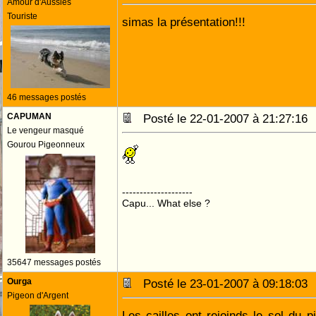
Amour d'Aussies
Touriste
simas la présentation!!!
46 messages postés
CAPUMAN
Posté le 22-01-2007 à 21:27:1
Le vengeur masqué
Gourou Pigeonneux
--------------------
Capu... What else ?
35647 messages postés
Ourga
Posté le 23-01-2007 à 09:18:0
Pigeon d'Argent
Les cailles ont rejoinds le sol du p