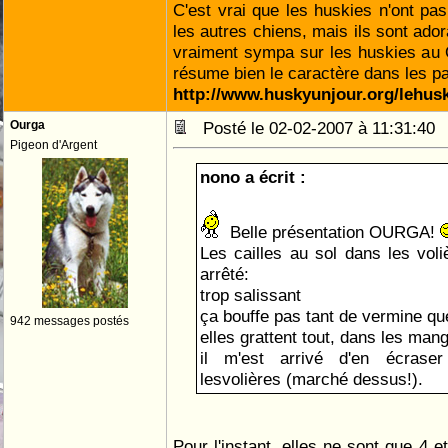
C'est vrai que les huskies n'ont p
les autres chiens, mais ils sont ador
vraiment sympa sur les huskies au Q
résume bien le caractère dans les p
http://www.huskyunjour.org/lehus
Ourga
Posté le 02-02-2007 à 11:31:4
Pigeon d'Argent
nono a écrit :
Belle présentation OURGA!
Les cailles au sol dans les voliè
arrêté:
trop salissant
ça bouffe pas tant de vermine qu
942 messages postés
elles grattent tout, dans les man
il m'est arrivé d'en écrase
lesvolières (marché dessus!).
Pour l'instant, elles ne sont que 4 e