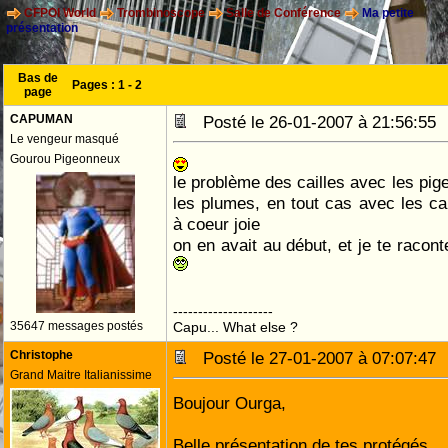
CFPOI World
Trombinoscope
Salle de Conférence
Ma petite
présentation
Bas de
Pages :
1
-
2
page
CAPUMAN
Posté le 26-01-2007 à 21:56:5
Le vengeur masqué
Gourou Pigeonneux
le problème des cailles avec les pige
les plumes, en tout cas avec les ca
à coeur joie
on en avait au début, et je te racont
--------------------
35647 messages postés
Capu... What else ?
Christophe
Posté le 27-01-2007 à 07:07:4
Grand Maitre Italianissime
Boujour Ourga,
Belle présentation de tes protégés....