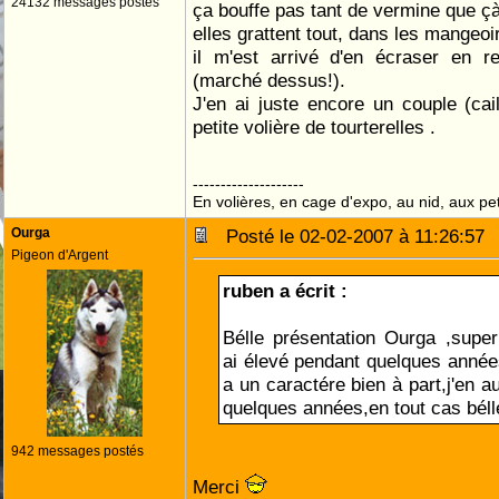
24132 messages postés
ça bouffe pas tant de vermine que ç
elles grattent tout, dans les mangeoi
il m'est arrivé d'en écraser en re
(marché dessus!).
J'en ai juste encore un couple (ca
petite volière de tourterelles .
--------------------
En volières, en cage d'expo, au nid, aux peti
Ourga
Posté le 02-02-2007 à 11:26:5
Pigeon d'Argent
ruben a écrit :
Bélle présentation Ourga ,super
ai élevé pendant quelques années
a un caractére bien à part,j'en 
quelques années,en tout cas bél
942 messages postés
Merci