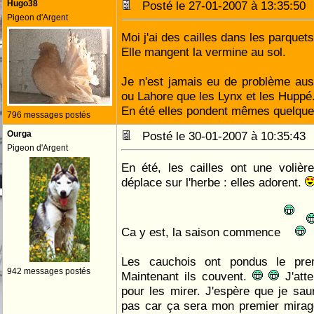
Hugo38
Posté le 27-01-2007 à 13:35:5
Pigeon d'Argent
Moi j'ai des cailles dans les parquet
Elle mangent la vermine au sol.
Je n'est jamais eu de problème aus
ou Lahore que les Lynx et les Huppé
En été elles pondent mêmes quelque
796 messages postés
Ourga
Posté le 30-01-2007 à 10:35:4
Pigeon d'Argent
En été, les cailles ont une volièr
déplace sur l'herbe : elles adorent.
Ca y est, la saison commence
Les cauchois ont pondus le pre
942 messages postés
Maintenant ils couvent.
J'atte
pour les mirer. J'espère que je saur
pas car ça sera mon premier mirage.