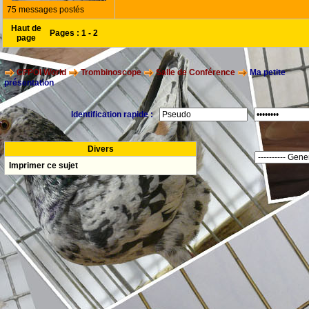
75 messages postés
Haut de
Pages :
1
-
2
page
CFPOI World
Trombinoscope
Salle de Conférence
Ma petite
présentation
Identification rapide :
Divers
Imprimer ce sujet