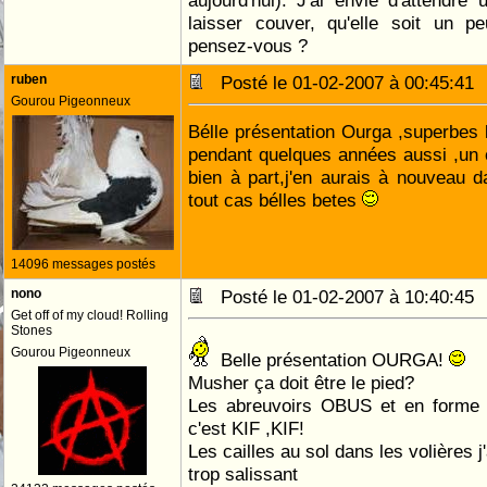
aujourd'hui). J'ai envie d'attendre
laisser couver, qu'elle soit un pe
pensez-vous ?
ruben
Posté le 01-02-2007 à 00:45:4
Gourou Pigeonneux
Bélle présentation Ourga ,superbes l
pendant quelques années aussi ,un 
bien à part,j'en aurais à nouveau 
tout cas bélles betes
14096 messages postés
nono
Posté le 01-02-2007 à 10:40:4
Get off of my cloud! Rolling
Stones
Gourou Pigeonneux
Belle présentation OURGA!
Musher ça doit être le pied?
Les abreuvoirs OBUS et en forme 
c'est KIF ,KIF!
Les cailles au sol dans les volières j'
trop salissant