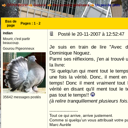
CFPOI World
General
discussions générales
Un peu de philo
Bas de
Pages :
1
-
2
page
indian
Posté le 20-11-2007 à 12:52:4
Mourir, c'est partir
beaucoup.
Je suis en train de lire ''Avec d
Gourou Pigeonneux
Dominique Noguez.
Parmi ses réflexions, j'en ai trouvé 
la livre:
''Si quelqu'un qui ment tout le temps
une fois la vérité. Donc, il ment en 
temps! Donc il ment
vraiment
tout 
vérité en disant qu'il ment tout le 
pas tout le temps!!
35642 messages postés
(à relire tranquillement plusieurs fois
--------------------
Tout ce qui arrive, arrive justement.
Comme si quelqu'un vous attribuait votre pa
Marc Aurèle