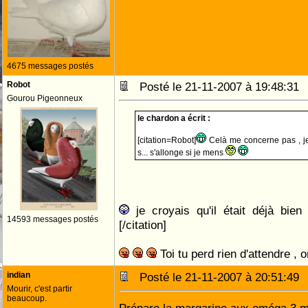
4675 messages postés
Robot
Posté le 21-11-2007 à 19:48:3
Gourou Pigeonneux
le chardon a écrit :
[citation=Robot]
Celà me concerne pas , j
s... s'allonge si je mens
je croyais qu'il était déjà bien
14593 messages postés
[/citation]
Toi tu perd rien d'attendre ,
indian
Posté le 21-11-2007 à 20:51:4
Mourir, c'est partir
beaucoup.