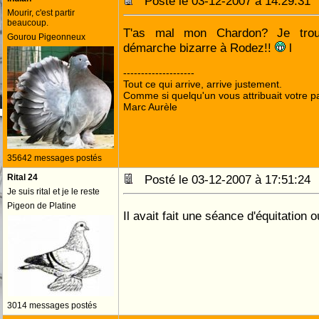
Posté le 03-12-2007 à 14:29:3
Mourir, c'est partir
beaucoup.
T'as mal mon Chardon? Je tro
Gourou Pigeonneux
démarche bizarre à Rodez!!
l
--------------------
Tout ce qui arrive, arrive justement.
Comme si quelqu'un vous attribuait votre pa
Marc Aurèle
35642 messages postés
Rital 24
Posté le 03-12-2007 à 17:51:2
Je suis rital et je le reste
Pigeon de Platine
Il avait fait une séance d'équitation 
3014 messages postés