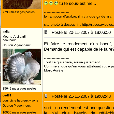
tu te sous-estime...
--------------------
7798 messages postés
le Tambour d'arabie, il n'y a que ça de vrai
site photo à découvrir : http://racesavicole
indian
Posté le 20-11-2007 à 18:06:5
Mourir, c'est partir
beaucoup.
Et faire le rendement d'un boeuf, 
Gourou Pigeonneux
Demande qui est capable de le fair
--------------------
Tout ce qui arrive, arrive justement.
Comme si quelqu'un vous attribuait votre pa
Marc Aurèle
35642 messages postés
ged81
Posté le 21-11-2007 à 19:02:4
pour vivre heureux vivons
Gourou Pigeonneux
sortir un rendement est une question
je n'ai plus besoin de réfléch
10055 messages postés