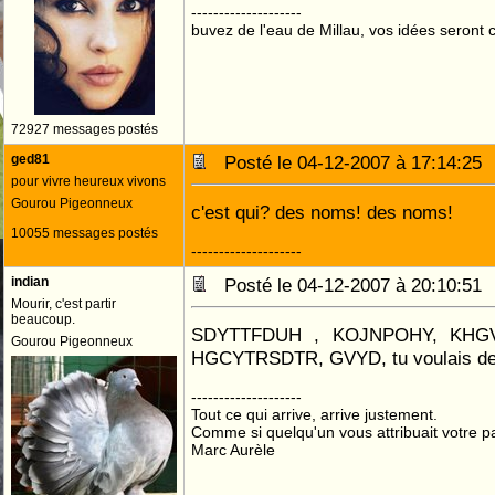
--------------------
buvez de l'eau de Millau, vos idées seront c
72927 messages postés
ged81
Posté le 04-12-2007 à 17:14:2
pour vivre heureux vivons
Gourou Pigeonneux
c'est qui? des noms! des noms!
10055 messages postés
--------------------
indian
Posté le 04-12-2007 à 20:10:5
Mourir, c'est partir
beaucoup.
SDYTTFDUH , KOJNPOHY, KHG
Gourou Pigeonneux
HGCYTRSDTR, GVYD, tu voulais des
--------------------
Tout ce qui arrive, arrive justement.
Comme si quelqu'un vous attribuait votre pa
Marc Aurèle