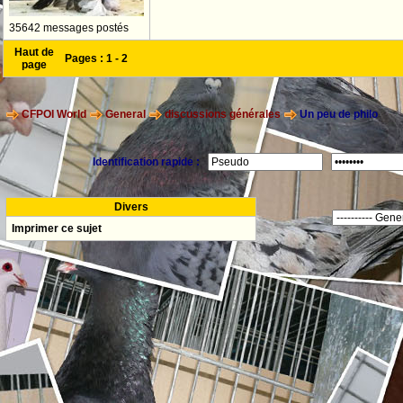
35642 messages postés
Haut de
Pages :
1
-
2
page
CFPOI World
General
discussions générales
Un peu de philo
Identification rapide :
Divers
Imprimer ce sujet