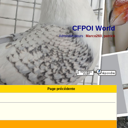
CFPOI World
Administrateurs :
Marco260
,
patrick
Page précédente