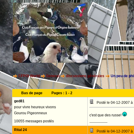
CFPOI World
General
discussions générales
Un peu de phi
Bas de page
Pages :
1
-
2
ged81
Posté le 04-12-2007 à
pour vivre heureux vivons
Gourou Pigeonneux
c'est que des russe!
10055 messages postés
--------------------
Rital 24
Posté le 04-12-2007 à