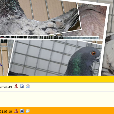
lo
 20:44:43
 21:05:10