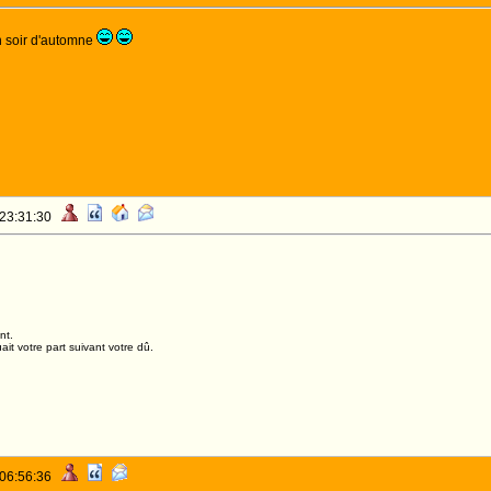
 soir d'automne
 23:31:30
nt.
it votre part suivant votre dû.
 06:56:36