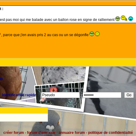
 :
c'est pas moi qui me balade avec un ballon rose en signe de ralliement
, parce que j'en avais pris 2 au cas ou un se dégonfle
lo
Identification rapide :
créer forum
-
forum d'entraide
-
annuaire forum
-
politique de confidentialité