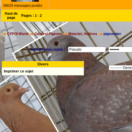
39629 messages postés
Haut de
Pages :
1
-
2
page
CFPOI World
Général Pigeons
Materiel, Volières
pigeonnier
Identification rapide :
Divers
Imprimer ce sujet