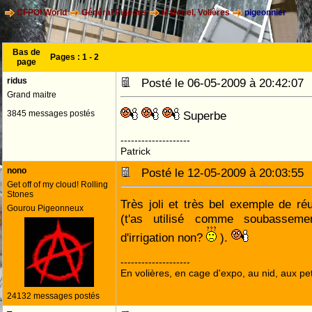
CFPOI World
Général Pigeons
Materiel, Volières
pigeonnier
Bas de
Pages :
1
-
2
page
ridus
Posté le 06-05-2009 à 20:42:0
Grand maitre
3845 messages postés
Superbe
--------------------
Patrick
nono
Posté le 12-05-2009 à 20:03:5
Get off of my cloud! Rolling
Stones
Très joli et très bel exemple de réut
Gourou Pigeonneux
(t'as utilisé comme soubasseme
d'irrigation non?
).
--------------------
En volières, en cage d'expo, au nid, aux peti
24132 messages postés