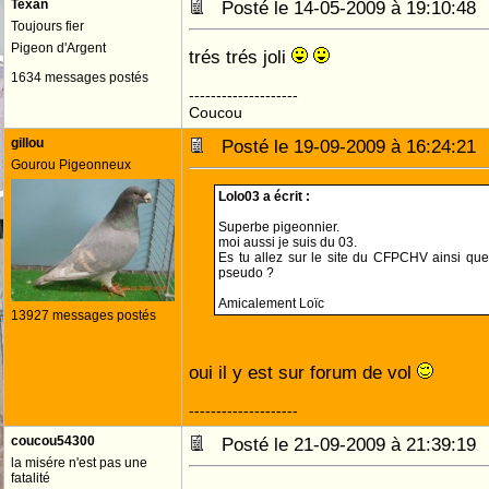
Texan
Posté le 14-05-2009 à 19:10:4
Toujours fier
Pigeon d'Argent
trés trés joli
1634 messages postés
--------------------
Coucou
gillou
Posté le 19-09-2009 à 16:24:2
Gourou Pigeonneux
Lolo03 a écrit :
Superbe pigeonnier.
moi aussi je suis du 03.
Es tu allez sur le site du CFPCHV ainsi que
pseudo ?
Amicalement Loïc
13927 messages postés
oui il y est sur forum de vol
--------------------
coucou54300
Posté le 21-09-2009 à 21:39:1
la misére n'est pas une
fatalité