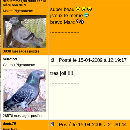
des femmes,du rhum et d'la
bière non de d..
super beau
Maitre Pigeonneux
j'veux le meme
bravo Marc
--------------------
3838 messages postés
seb2159
Posté le 15-04-2009 à 12:19:1
Gourou Pigeonneux
tres joli !!!!
--------------------
28570 messages postés
denis76
Posté le 15-04-2009 à 21:30:4
Piou Piou