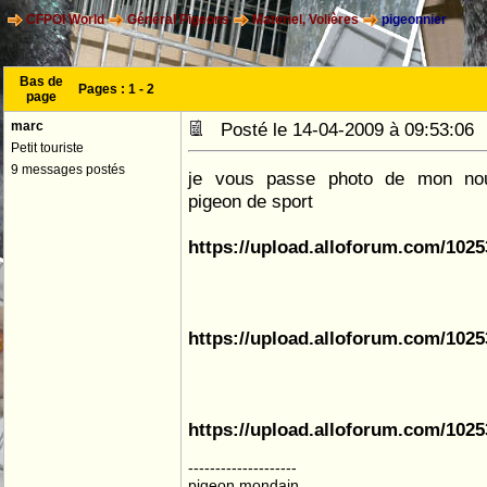
CFPOI World
Général Pigeons
Materiel, Volières
pigeonnier
Bas de
Pages :
1
-
2
page
marc
Posté le 14-04-2009 à 09:53:0
Petit touriste
9 messages postés
je vous passe photo de mon nou
pigeon de sport
https://upload.alloforum.com/102
https://upload.alloforum.com/10
https://upload.alloforum.com/10
--------------------
pigeon mondain