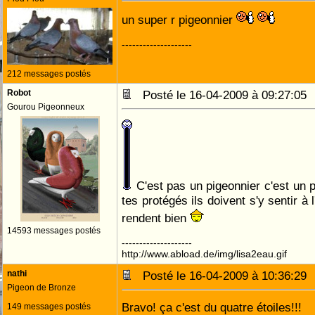
un super r pigeonnier
--------------------
212 messages postés
Robot
Posté le 16-04-2009 à 09:27:0
Gourou Pigeonneux
C'est pas un pigeonnier c'est un p
tes protégés ils doivent s'y sentir à l'
rendent bien
14593 messages postés
--------------------
http://www.abload.de/img/lisa2eau.gif
nathi
Posté le 16-04-2009 à 10:36:2
Pigeon de Bronze
Bravo! ça c'est du quatre étoiles!!!
149 messages postés