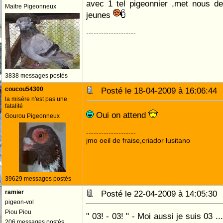
avec 1 tel pigeonnier ,met nous de
Maitre Pigeonneux
jeunes
--------------------
3838 messages postés
coucou54300
Posté le 18-04-2009 à 16:06:4
la misére n'est pas une
fatalité
Oui on attend
Gourou Pigeonneux
--------------------
jmo oeil de fraise,criador lusitano
39629 messages postés
ramier
Posté le 22-04-2009 à 14:05:3
pigeon-vol
Piou Piou
" 03! - 03! " - Moi aussi je suis 03 
206 messages postés