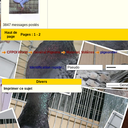
3847 messages postés
Haut de
Pages :
1
-
2
page
CFPOI World
Général Pigeons
Materiel, Volières
pigeonnier
Identification rapide :
Divers
Imprimer ce sujet