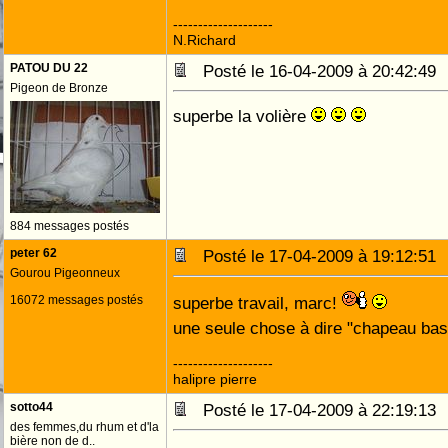
--------------------
N.Richard
PATOU DU 22
Posté le 16-04-2009 à 20:42:4
Pigeon de Bronze
superbe la volière
884 messages postés
peter 62
Posté le 17-04-2009 à 19:12:5
Gourou Pigeonneux
16072 messages postés
superbe travail, marc!
une seule chose à dire "chapeau ba
--------------------
halipre pierre
sotto44
Posté le 17-04-2009 à 22:19:1
des femmes,du rhum et d'la
bière non de d..