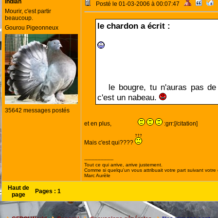
indian
Posté le 01-03-2006 à 00:07:47
Mourir, c'est partir
beaucoup.
le chardon a écrit :
Gourou Pigeonneux
le bougre, tu n'auras pas de 
c'est un nabeau.
35642 messages postés
et en plus,
il est laid
:grr:[/citation]
Mais c'est qui????
--------------------
Tout ce qui arrive, arrive justement.
Comme si quelqu'un vous attribuait votre part suivant votre
Marc Aurèle
Haut de
Pages :
1
page