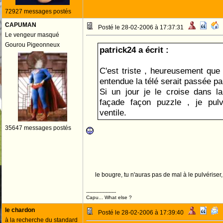
72927 messages postés
CAPUMAN
Posté le 28-02-2006 à 17:37:31
Le vengeur masqué
Gourou Pigeonneux
patrick24 a écrit :
C'est triste , heureusement que 
entendue la télé serait passée par
Si un jour je le croise dans la 
façade façon puzzle , je pulvér
ventile.
35647 messages postés
le bougre, tu n'auras pas de mal à le pulvériser
--------------------
Capu... What else ?
le chardon
Posté le 28-02-2006 à 17:39:40
à la recherche du standard