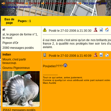
CFPOI World
General
discussions générales
"les pigeons sont
des oiseaux poubelle"
Bas de
Pages :
1
page
al
Posté le 27-02-2006 à 21:30:30
al, le pigeon de forme n°1,
le must
é oui mes amis c'est ainsi qu'un de nos brillants jo
Pigeon d'Or
france 2, à qualifié nos protégés hier soir lors d
aviaire.
2080 messages postés
indian
Posté le 27-02-2006 à 21:40:09
Mourir, c'est partir
beaucoup.
Poujadas????
Gourou Pigeonneux
--------------------
Tout ce qui arrive, arrive justement.
Comme si quelqu'un vous attribuait votre part suivant votre
Marc Aurèle
35642 messages postés