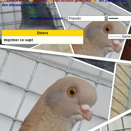
CFPOI World
General
discussions générales
"les pigeons sont
des oiseaux poubelle"
Identification rapide :
Divers
Imprimer ce sujet