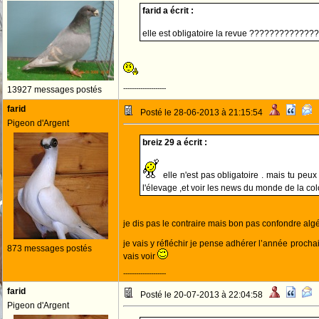
farid a écrit :
elle est obligatoire la revue ????????????
--------------------
13927 messages postés
farid
Posté le 28-06-2013 à 21:15:54
Pigeon d'Argent
breiz 29 a écrit :
elle n'est pas obligatoire . mais tu peu
l'élevage ,et voir les news du monde de la c
je dis pas le contraire mais bon pas confondre algé
je vais y réfléchir je pense adhérer l’année prochai
873 messages postés
vais voir
--------------------
farid
Posté le 20-07-2013 à 22:04:58
Pigeon d'Argent