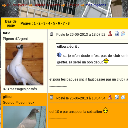
CFPOI World
Général Pigeons
Elevage
mes pigeons
Bas de
Pages :
1
-
2
-
3
-
4
-
5
-
6
-
7
-
8
page
farid
Posté le 26-06-2013 à 13:07:52
Pigeon d'Argent
gillou a écrit :
sa je m'en doute m'est pas de club ornit
greffer. sa serré un bon début
et pour les bagues snc il faut passer par un club ( 
--------------------
873 messages postés
gillou
Posté le 26-06-2013 à 18:04:54
Gourou Pigeonneux
oui 10 e par ans pour la cotisation
--------------------