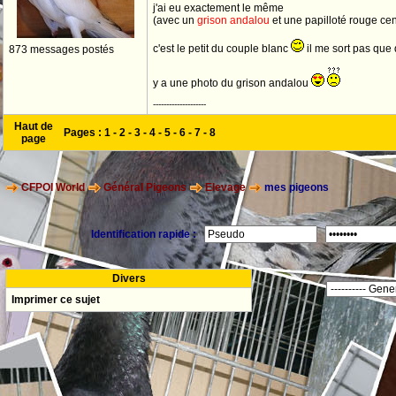
j'ai eu exactement le même
(avec un
grison andalou
et une papilloté rouge cen
c'est le petit du couple blanc
il me sort pas que
873 messages postés
y a une photo du grison andalou
--------------------
Haut de
Pages :
1
-
2
-
3
-
4
-
5
-
6
-
7
-
8
page
CFPOI World
Général Pigeons
Elevage
mes pigeons
Identification rapide :
Divers
Imprimer ce sujet