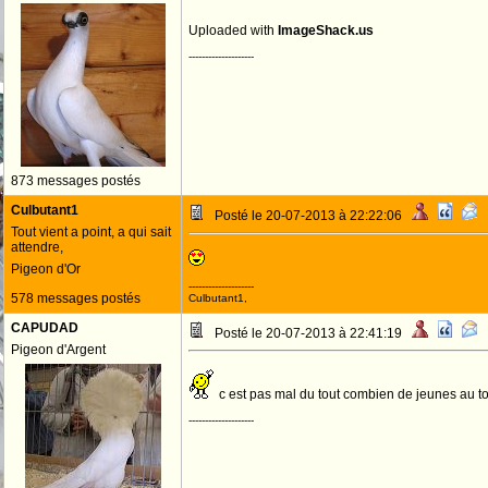
Uploaded with
ImageShack.us
--------------------
873 messages postés
Culbutant1
Posté le 20-07-2013 à 22:22:06
Tout vient a point, a qui sait
attendre,
Pigeon d'Or
--------------------
578 messages postés
Culbutant1,
CAPUDAD
Posté le 20-07-2013 à 22:41:19
Pigeon d'Argent
c est pas mal du tout combien de jeunes au t
--------------------