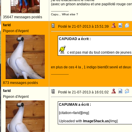
j'ai eu exactement le même
(avec un grison andalou et une papilloté rouge ce
--------------------
Capu... What else ?
35647 messages postés
farid
Posté le 21-07-2013 à 15:51:39
Pigeon d'Argent
CAPUDAD a écrit :
c est pas mal du tout combien de jeunes 
en plus de ces 4 la , 1 indigo bientôt sevré et deu
--------------------
873 messages postés
farid
Posté le 21-07-2013 à 16:01:02
Pigeon d'Argent
CAPUMAN a écrit :
[citation=farid][img]
Uploaded with
ImageShack.us
[/img]