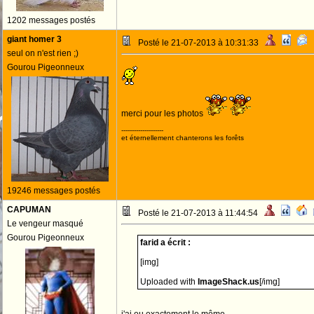
1202 messages postés
giant homer 3
Posté le 21-07-2013 à 10:31:33
seul on n'est rien ;)
Gourou Pigeonneux
merci pour les photos
--------------------
et éternellement chanterons les forêts
19246 messages postés
CAPUMAN
Posté le 21-07-2013 à 11:44:54
Le vengeur masqué
Gourou Pigeonneux
farid a écrit :
[img]
Uploaded with
ImageShack.us
[/img]