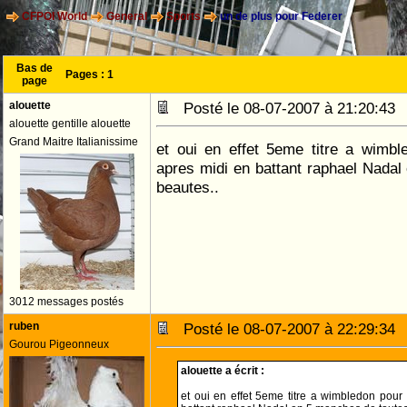
CFPOI World
General
Sports
un de plus pour Federer
Bas de
Pages :
1
page
alouette
Posté le 08-07-2007 à 21:20:4
alouette gentille alouette
Grand Maitre Italianissime
et oui en effet 5eme titre a wimbl
apres midi en battant raphael Nada
beautes..
3012 messages postés
ruben
Posté le 08-07-2007 à 22:29:3
Gourou Pigeonneux
alouette a écrit :
et oui en effet 5eme titre a wimbledon pour