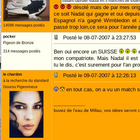
battant raphael Nadal en 5 manches de toutes
désolé mais de par mes origi
ce soit Nadal qui gagne et oui depui
Espagnol n'a gagné Wimbledon et a
14096 messages postés
passé trop loin,ce sera pour l'année
pocker
Posté le 08-07-2007 à 23:27:5
Pigeon de Bronze
Ben oui encore un SUISSE
e
314 messages postés
mon compatriote. Mais Nadal il es
tu le dis, c'est surement pour l'an pr
le chardon
Posté le 09-07-2007 à 12:26:1
à la recherche du standard
Gourou Pigeonneux
en tout cas, on a vu un match 
--------------------
buvez de l'eau de Millau, vos idées seront c