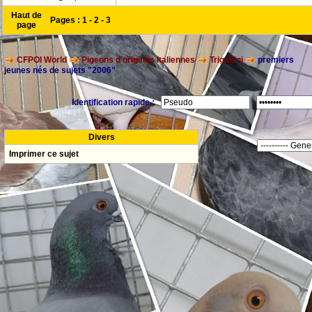
Haut de
Pages :
1
-
2
-
3
page
CFPOI World
Pigeons d'origines Italiennes
Triganini
premiers
jeunes nés de sujets "2006"
Identification rapide :
Divers
Imprimer ce sujet