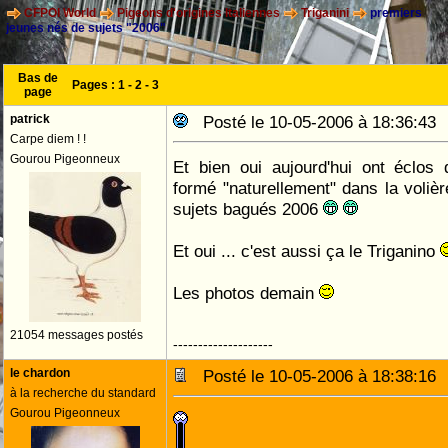
CFPOI World
Pigeons d'origines Italiennes
Triganini
premiers
jeunes nés de sujets "2006"
Bas de
Pages :
1
-
2
-
3
page
patrick
Posté le 10-05-2006 à 18:36:4
Carpe diem ! !
Gourou Pigeonneux
Et bien oui aujourd'hui ont éclos
formé "naturellement" dans la voliè
sujets bagués 2006
Et oui ... c'est aussi ça le Triganino
Les photos demain
21054 messages postés
--------------------
le chardon
Posté le 10-05-2006 à 18:38:1
à la recherche du standard
Gourou Pigeonneux