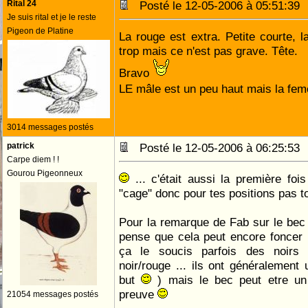
Rital 24
Posté le 12-05-2006 à 05:51:3
Je suis rital et je le reste
Pigeon de Platine
La rouge est extra. Petite courte,
trop mais ce n'est pas grave. Tête.
Bravo
LE mâle est un peu haut mais la fe
3014 messages postés
patrick
Posté le 12-05-2006 à 06:25:5
Carpe diem ! !
Gourou Pigeonneux
... c'était aussi la première fois
"cage" donc pour tes positions pas 
Pour la remarque de Fab sur le bec 
pense que cela peut encore foncer u
ça le soucis parfois des noirs 
noir/rouge ... ils ont généralement 
but
) mais le bec peut etre un p
preuve
21054 messages postés