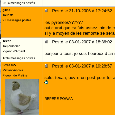
2614 messages postés
gilles
Posté le 31-10-2006 à 17:24:5
Touriste
91 messages postés
les pyrenees??????
oui c vrai que ca fais assez loin de m
si y a moyen de les remonte se serais
Texan
Posté le 03-01-2007 à 18:36:0
Toujours fier
Pigeon d'Argent
bonjour a tous. je suis heureux d arr
1634 messages postés
Strass65
Posté le 03-01-2007 à 19:28:5
Militant Avicole
Pigeon de Platine
salut texan, ouvre un post pour toi 
--------------------
REPERE POWAA !!