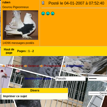
ruben
Posté le 04-01-2007 à 07:52:4
Gourou Pigeonneux
14096 messages postés
Haut de
Pages :
1
-
2
page
CFPOI World
General
Présentation
presentation
Identification rapide :
Divers
Imprimer ce sujet