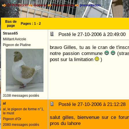
CFPOI World
General
Présentation
presentation
Bas de
Pages :
1
-
2
page
Strass65
Posté le 27-10-2006 à 20:49:0
Militant Avicole
Pigeon de Platine
bravo Gilles, tu as le cran de t'insc
notre passion commune
(stras
post sur la limitation
)
3108 messages postés
al
Posté le 27-10-2006 à 21:12:2
al, le pigeon de forme n°1,
le must
salut gilles, bienvenue sur ce for
Pigeon d'Or
pros du lahore
2080 messages postés