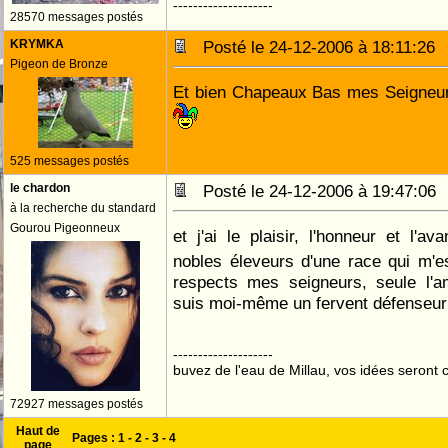
--------------------
28570 messages postés
KRYMKA
Posté le 24-12-2006 à 18:11:2
Pigeon de Bronze
Et bien Chapeaux Bas mes Seigneur
525 messages postés
le chardon
Posté le 24-12-2006 à 19:47:0
à la recherche du standard
Gourou Pigeonneux
et j'ai le plaisir, l'honneur et l'a
nobles éleveurs d'une race qui m'
respects mes seigneurs, seule l'am
suis moi-même un fervent défenseu
--------------------
buvez de l'eau de Millau, vos idées seront c
72927 messages postés
Haut de
Pages :
1
-
2
-
3
-
4
page