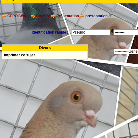
CFPOI World
General
Présentation
présentation
Identification rapide :
Divers
Imprimer ce sujet