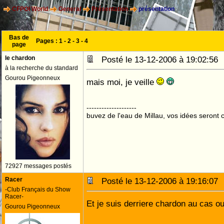
CFPOI World
General
Présentation
présentation
Bas de
Pages :
1
-
2
-
3
-
4
page
le chardon
Posté le 13-12-2006 à 19:02:5
à la recherche du standard
Gourou Pigeonneux
mais moi, je veille
--------------------
buvez de l'eau de Millau, vos idées seront c
72927 messages postés
Racer
Posté le 13-12-2006 à 19:16:0
-Club Français du Show
Racer-
Et je suis derriere chardon au cas ou 
Gourou Pigeonneux