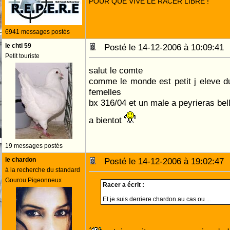
POUR QUE VIVE LE RACER LIBRE !
6941 messages postés
le chti 59
Posté le 14-12-2006 à 10:09:4
Petit touriste
salut le comte
comme le monde est petit j eleve d
femelles
bx 316/04 et un male a peyrieras bell
a bientot
19 messages postés
le chardon
Posté le 14-12-2006 à 19:02:4
à la recherche du standard
Gourou Pigeonneux
Racer a écrit :
Et je suis derriere chardon au cas ou ...