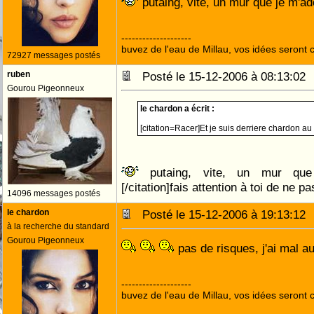
putaing, vite, un mur que je m'a
--------------------
buvez de l'eau de Millau, vos idées seront c
72927 messages postés
ruben
Posté le 15-12-2006 à 08:13:0
Gourou Pigeonneux
le chardon a écrit :
[citation=Racer]Et je suis derriere chardon au 
putaing, vite, un mur que 
[/citation]fais attention à toi de ne p
14096 messages postés
le chardon
Posté le 15-12-2006 à 19:13:1
à la recherche du standard
Gourou Pigeonneux
pas de risques, j'ai mal a
--------------------
buvez de l'eau de Millau, vos idées seront c