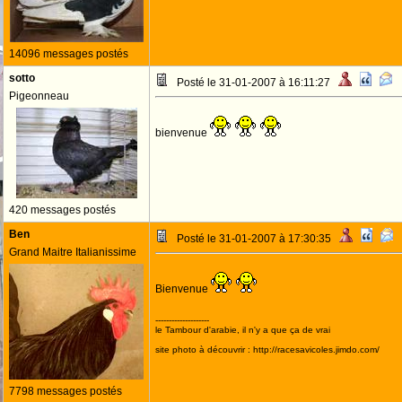
14096 messages postés
sotto
Posté le 31-01-2007 à 16:11:27
Pigeonneau
bienvenue
420 messages postés
Ben
Posté le 31-01-2007 à 17:30:35
Grand Maitre Italianissime
Bienvenue
--------------------
le Tambour d'arabie, il n'y a que ça de vrai
site photo à découvrir : http://racesavicoles.jimdo.com/
7798 messages postés