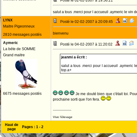
Posté le 02-02-2007 à 19:56:21
salut a tous .merci pour l accueuil .aymeric le vin d
LYNX
Posté le 02-02-2007 à 20:09:45
Maitre Pigeonneux
bienvenu
2810 messages postés
Aymeric
Posté le 04-02-2007 à 11:20:02
La béte de SOMME
Grand maitre
jeanmi a écrit :
salut a tous .merci pour l accueuil .aymeric l
top.a+
6675 messages postés
Je me douté bien que c'était toi. Pour
prochaine sorti que l'on fera.
--------------------
Vive l'élevage
Haut de
Pages :
1
-
2
page