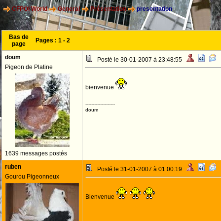
CFPOI World
General
Présentation
presentation
Bas de
Pages :
1
-
2
page
doum
Posté le 30-01-2007 à 23:48:55
Pigeon de Platine
bienvenue
--------------------
doum
1639 messages postés
ruben
Posté le 31-01-2007 à 01:00:19
Gourou Pigeonneux
Bienvenue