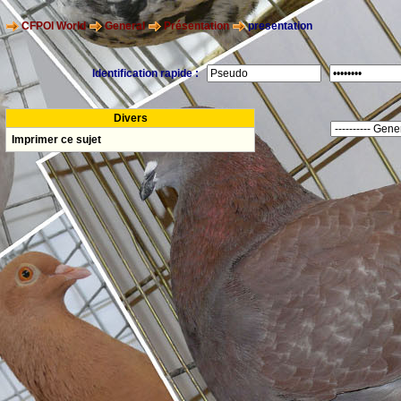
CFPOI World
General
Présentation
presentation
Identification rapide :
Divers
Imprimer ce sujet