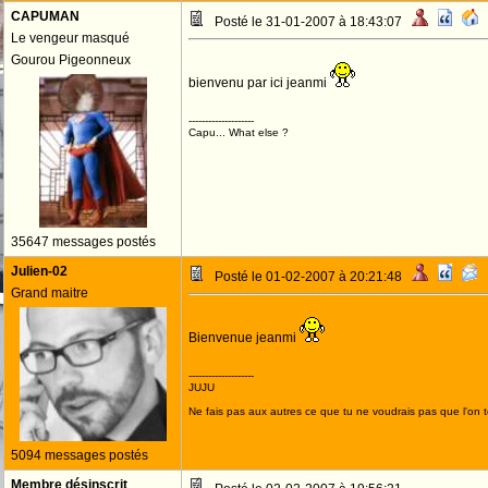
CAPUMAN
Posté le 31-01-2007 à 18:43:07
Le vengeur masqué
Gourou Pigeonneux
bienvenu par ici jeanmi
--------------------
Capu... What else ?
35647 messages postés
Julien-02
Posté le 01-02-2007 à 20:21:48
Grand maitre
Bienvenue jeanmi
--------------------
JUJU
Ne fais pas aux autres ce que tu ne voudrais pas que l'on t
5094 messages postés
Membre désinscrit