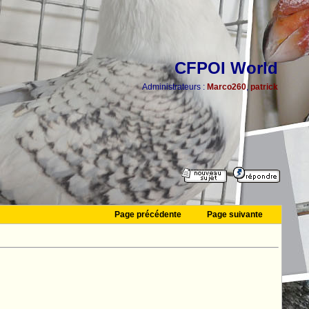
CFPOI World
Administrateurs :
Marco260
,
patrick
Page précédente
Page suivante