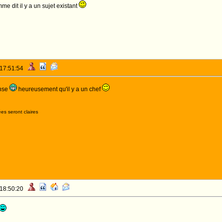
e dit il y a un sujet existant
 17:51:54
onse
heureusement qu'il y a un chef
es seront claires
 18:50:20