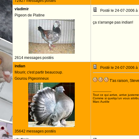
72927 messages postés
vladimir
Posté le 24-07-2006 à
Pigeon de Platine
ça s'arrange pas indian!
2614 messages postés
indian
Posté le 24-07-2006 à
Mourir, c'est partir beaucoup.
Gourou Pigeonneux
T'as raison, Steve
--------------------
Tout ce qui arrive, arrive justeme
Comme si quelqu'un vous attribua
Marc Aurèle
35642 messages postés