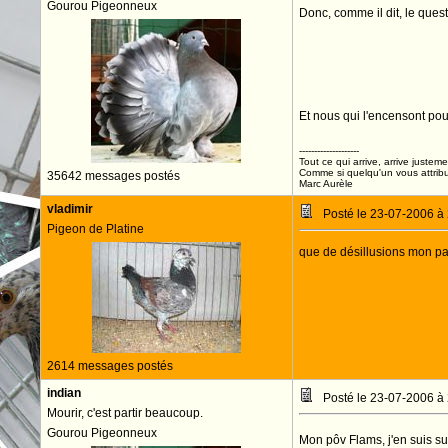
Gourou Pigeonneux
Donc, comme il dit, le quest
Et nous qui l'encensont pour
--------------------
Tout ce qui arrive, arrive justeme
Comme si quelqu'un vous attribua
35642 messages postés
Marc Aurèle
vladimir
Posté le 23-07-2006 à
Pigeon de Platine
que de désillusions mon pau
2614 messages postés
indian
Posté le 23-07-2006 à
Mourir, c'est partir beaucoup.
Gourou Pigeonneux
Mon pôv Flams, j'en suis su l