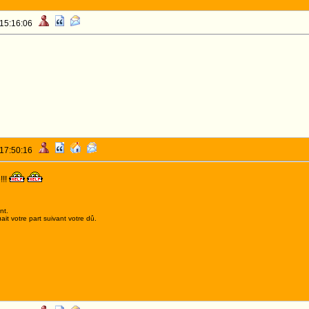
 15:16:06
 17:50:16
!!!
nt.
it votre part suivant votre dû.