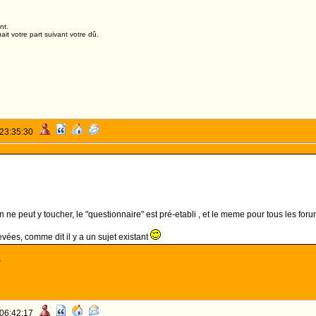
nt.
it votre part suivant votre dû.
 23:35:30
on ne peut y toucher, le "questionnaire" est pré-etabli , et le meme pour tous les for
evées, comme dit il y a un sujet existant
s
 06:42:17