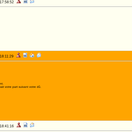
 17:58:52
 18:11:29
nt.
it votre part suivant votre dû.
 18:41:16