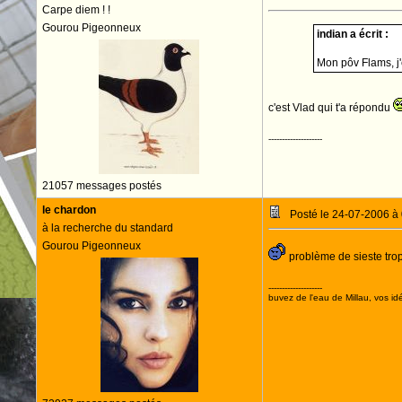
Carpe diem ! !
Gourou Pigeonneux
indian a écrit :
Mon pôv Flams, j'e
c'est Vlad qui t'a répondu
--------------------
21057 messages postés
le chardon
Posté le 24-07-2006 à
à la recherche du standard
Gourou Pigeonneux
problème de sieste trop
--------------------
buvez de l'eau de Millau, vos idé