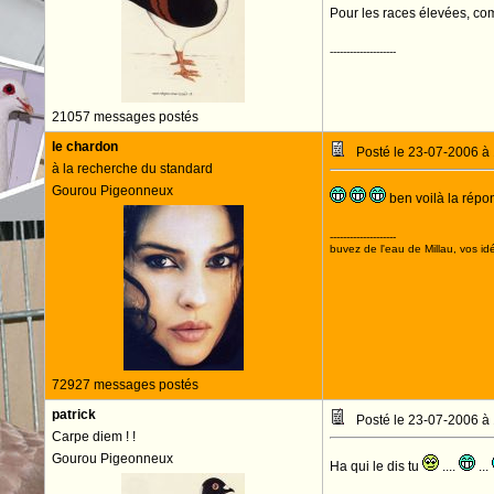
Pour les races élevées, comm
--------------------
21057 messages postés
le chardon
Posté le 23-07-2006 à
à la recherche du standard
Gourou Pigeonneux
ben voilà la rép
--------------------
buvez de l'eau de Millau, vos idé
72927 messages postés
patrick
Posté le 23-07-2006 à
Carpe diem ! !
Gourou Pigeonneux
Ha qui le dis tu
....
...