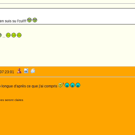
n suis su l'cul!!!
...
 07:23:01
 longue d'après ce que j'ai compris
es seront claires