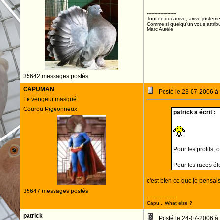
--------------------
Tout ce qui arrive, arrive justeme
Comme si quelqu'un vous attribua
Marc Aurèle
35642 messages postés
CAPUMAN
Posté le 23-07-2006 à
Le vengeur masqué
Gourou Pigeonneux
patrick a écrit :
Pour les profils, 
Pour les races él
c'est bien ce que je pensai
35647 messages postés
--------------------
Capu... What else ?
patrick
Posté le 24-07-2006 à