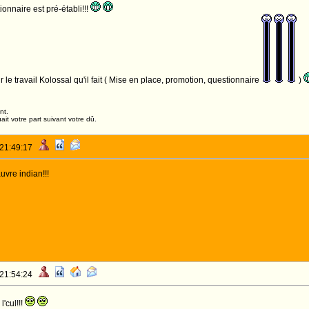
ionnaire est pré-établi!!!
 le travail Kolossal qu'il fait ( Mise en place, promotion, questionnaire
)
nt.
it votre part suivant votre dû.
 21:49:17
vre indian!!!
 21:54:24
'cul!!!