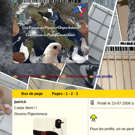
CFPOI World
General
Présentation
Les profils
Bas de page
Pages :
1
-
2
-
3
patrick
Posté le 23-07-2006 à
Carpe diem ! !
Gourou Pigeonneux
Pour les profils, on ne peut