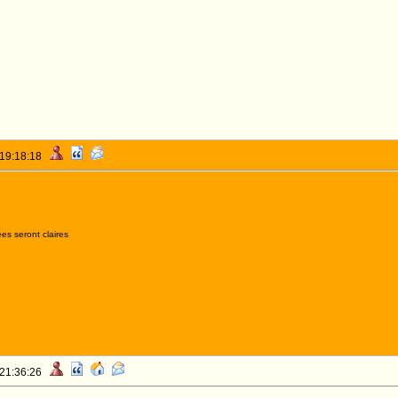
 19:18:18
es seront claires
 21:36:26