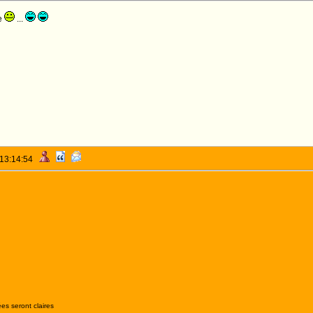
e
...
 13:14:54
es seront claires