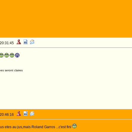
 20:31:45
es seront claires
 20:46:16
ous etes au jus,mais Roland Garros ...c'est fini