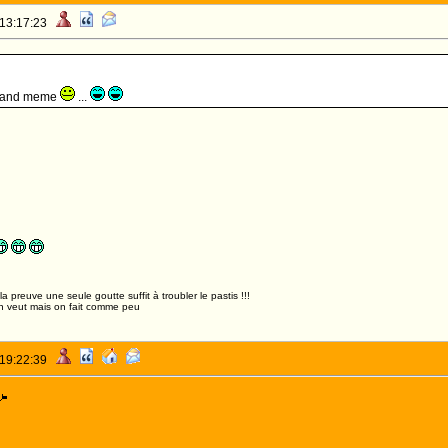
 13:17:23
quand meme
...
,la preuve une seule goutte suffit à troubler le pastis !!!
n veut mais on fait comme peu
 19:22:39