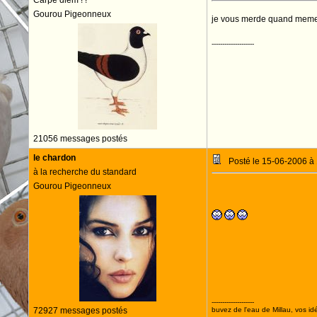
Carpe diem ! !
Gourou Pigeonneux
je vous merde quand mem
--------------------
21056 messages postés
le chardon
Posté le 15-06-2006 à
à la recherche du standard
Gourou Pigeonneux
récidiviste
--------------------
72927 messages postés
buvez de l'eau de Millau, vos idé