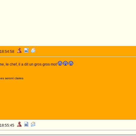
 18:54:58
e, le chef, il a dit un gros gros mot
es seront claires
 18:55:45