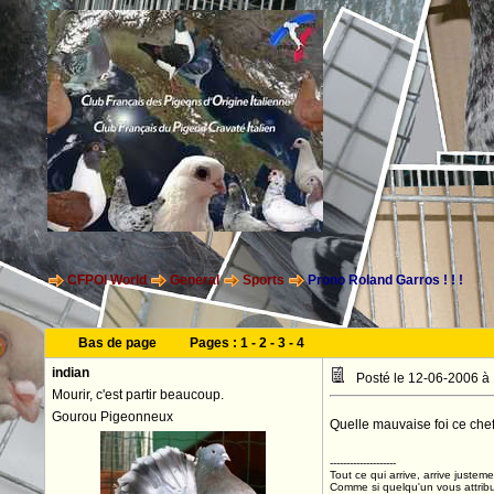
CFPOI World
General
Sports
Prono Roland Garros ! ! !
Bas de page
Pages :
1
-
2
-
3
-
4
indian
Posté le 12-06-2006 à
Mourir, c'est partir beaucoup.
Gourou Pigeonneux
Quelle mauvaise foi ce chef
--------------------
Tout ce qui arrive, arrive justeme
Comme si quelqu'un vous attribua