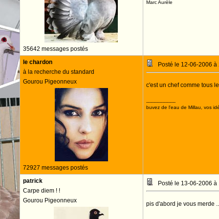
Marc Aurèle
35642 messages postés
le chardon
Posté le 12-06-2006 à
à la recherche du standard
Gourou Pigeonneux
c'est un chef comme tous l
--------------------
buvez de l'eau de Millau, vos idé
72927 messages postés
patrick
Posté le 13-06-2006 à
Carpe diem ! !
Gourou Pigeonneux
pis d'abord je vous merde .