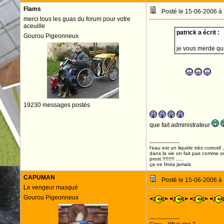
Flams
Posté le 15-06-2006 à
merci tous les guas du forum pour votre
aceuille
patrick a écrit :
Gourou Pigeonneux
je vous merde 
19230 messages postés
que fait administrateur
--------------------
l'eau est un liquide très corrosif 
dans la vie on fait pas comme o
prost !!!!!!!! .....
ça ne finira jamais
CAPUMAN
Posté le 15-06-2006 à
Le vengeur masqué
Gourou Pigeonneux
--------------------
Capu... What else ?