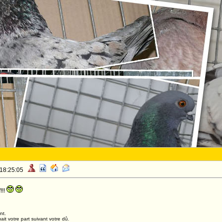
 18:25:05
!!!
nt.
it votre part suivant votre dû.