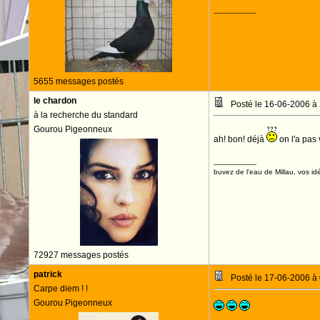
--------------------
5655 messages postés
le chardon
Posté le 16-06-2006 à
à la recherche du standard
Gourou Pigeonneux
ah! bon! déjà
on l'a pas
--------------------
buvez de l'eau de Millau, vos idé
72927 messages postés
patrick
Posté le 17-06-2006 à
Carpe diem ! !
Gourou Pigeonneux