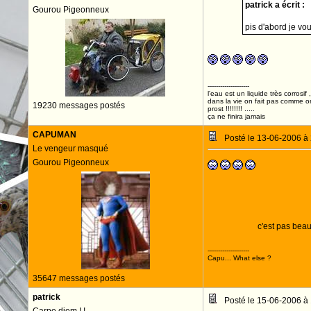
patrick a écrit :
Gourou Pigeonneux
pis d'abord je vo
--------------------
l'eau est un liquide très corrosif 
dans la vie on fait pas comme o
19230 messages postés
prost !!!!!!!! .....
ça ne finira jamais
CAPUMAN
Posté le 13-06-2006 à
Le vengeur masqué
Gourou Pigeonneux
c'est pas bea
--------------------
Capu... What else ?
35647 messages postés
patrick
Posté le 15-06-2006 à