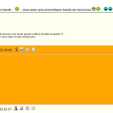
us merde ...
... vous aviez qu'a pronostiquer bande de nazzzzzes
...
,la preuve une seule goutte suffit à troubler le pastis !!!
n veut mais on fait comme peu
 21:39:08
u
 11:31:27