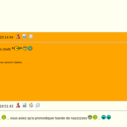
 20:14:44
es chefs
es seront claires
 18:51:43
..
... vous aviez qu'a pronostiquer bande de nazzzzzes
...