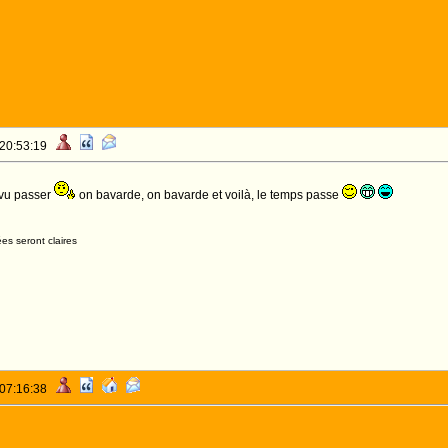
 20:53:19
 vu passer
on bavarde, on bavarde et voilà, le temps passe
es seront claires
 07:16:38