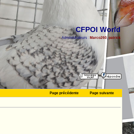
CFPOI World
Administrateurs :
Marco260
,
patrick
Page précédente
Page suivante