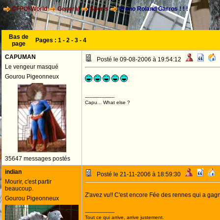
CFPOI World
General
Sports
Prono Roland Garros ! ! !
Bas de
Pages :
1
-
2
-
3
-
4
page
CAPUMAN
Posté le 09-08-2006 à 19:54:12
Le vengeur masqué
Gourou Pigeonneux
--------------------
Capu... What else ?
35647 messages postés
indian
Posté le 21-11-2006 à 18:59:30
Mourir, c'est partir
beaucoup.
Z'avez vu!! C'est encore Fée des rennes qui a gagn
Gourou Pigeonneux
--------------------
Tout ce qui arrive, arrive justement.