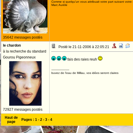
Comme si quelqu'un vous attribuait votre part suivant votre
Marc Aurèle
35642 messages postés
le chardon
Posté le 21-11-2006 à 22:05:21
à la recherche du standard
Gourou Pigeonneux
fais des raies reuh
--------------------
buvez de l'eau de Millau, vos idées seront claires
72927 messages postés
Haut de
Pages :
1
-
2
-
3
-
4
page