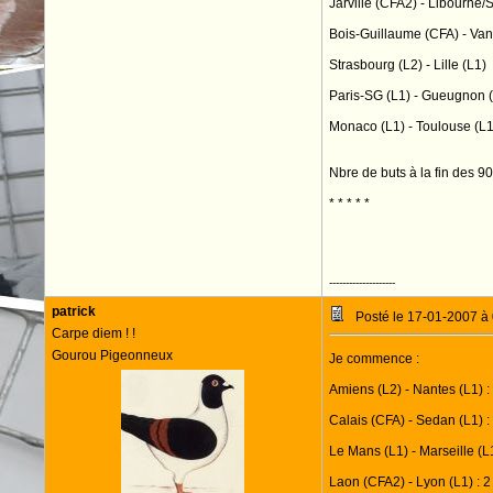
Jarville (CFA2) - Libourne/
Bois-Guillaume (CFA) - Va
Strasbourg (L2) - Lille (L1)
Paris-SG (L1) - Gueugnon 
Monaco (L1) - Toulouse (L1
Nbre de buts à la fin des 90
* * * * *
Cloture des pro
--------------------
patrick
Posté le 17-01-2007 à
Carpe diem ! !
Gourou Pigeonneux
Je commence :
Amiens (L2) - Nantes (L1) :
Calais (CFA) - Sedan (L1) :
Le Mans (L1) - Marseille (L1
Laon (CFA2) - Lyon (L1) : 2