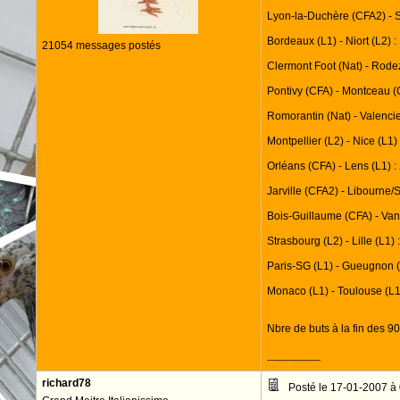
Lyon-la-Duchère (CFA2) - S
Bordeaux (L1) - Niort (L2) :
21054 messages postés
Clermont Foot (Nat) - Rode
Pontivy (CFA) - Montceau (C
Romorantin (Nat) - Valenci
Montpellier (L2) - Nice (L1) 
Orléans (CFA) - Lens (L1) :
Jarville (CFA2) - Libourne/S
Bois-Guillaume (CFA) - Van
Strasbourg (L2) - Lille (L1) 
Paris-SG (L1) - Gueugnon (
Monaco (L1) - Toulouse (L1)
Nbre de buts à la fin des 90
--------------------
richard78
Posté le 17-01-2007 à