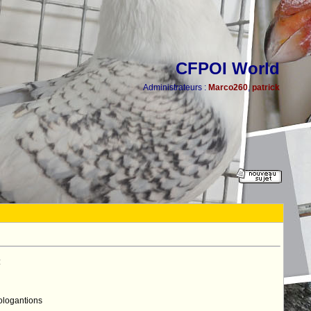
CFPOI World
Administrateurs :
Marco260
,
patrick
:
rologantions