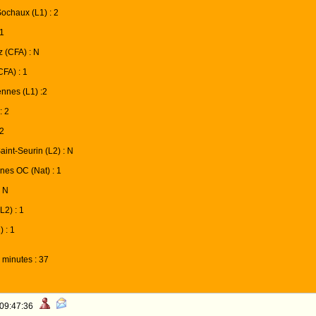
ochaux (L1) : 2
 1
z (CFA) : N
FA) : 1
ennes (L1) :2
: 2
 2
aint-Seurin (L2) : N
nes OC (Nat) : 1
: N
L2) : 1
 : 1
 minutes : 37
 09:47:36