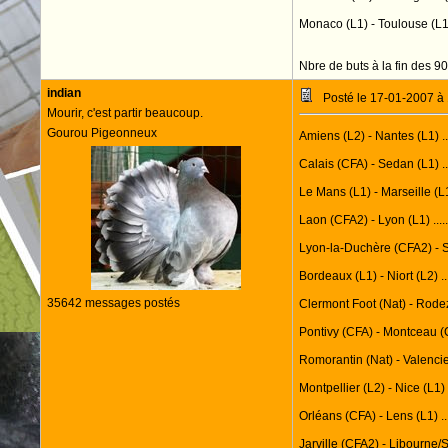
Monaco (L1) - Toulouse (L1
Nbre de buts à la fin des 90
indian
Posté le 17-01-2007 à
Mourir, c'est partir beaucoup.
Gourou Pigeonneux
Amiens (L2) - Nantes (L1) ...
Calais (CFA) - Sedan (L1) ....
Le Mans (L1) - Marseille (L1) 
Laon (CFA2) - Lyon (L1) ......
Lyon-la-Duchère (CFA2) - Soc
Bordeaux (L1) - Niort (L2) .....
35642 messages postés
Clermont Foot (Nat) - Rodez (C
Pontivy (CFA) - Montceau (CFA)
Romorantin (Nat) - Valencienne
Montpellier (L2) - Nice (L1) .....
Orléans (CFA) - Lens (L1) ......
Jarville (CFA2) - Libourne/Sain