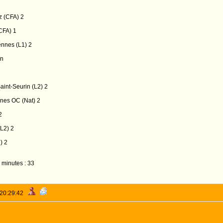
z (CFA) 2
CFA) 1
ennes (L1) 2
 n
aint-Seurin (L2) 2
nes OC (Nat) 2
2
L2) 2
) 2
 minutes : 33
 20:29:42
1