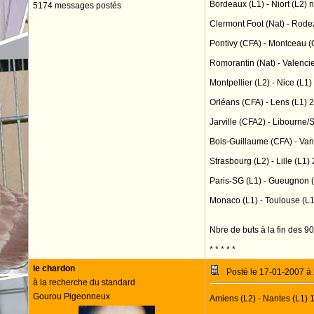
Bordeaux (L1) - Niort (L2) n
5174 messages postés
Clermont Foot (Nat) - Rode
Pontivy (CFA) - Montceau (
Romorantin (Nat) - Valenci
Montpellier (L2) - Nice (L1)
Orléans (CFA) - Lens (L1) 2
Jarville (CFA2) - Libourne/S
Bois-Guillaume (CFA) - Van
Strasbourg (L2) - Lille (L1) 
Paris-SG (L1) - Gueugnon (
Monaco (L1) - Toulouse (L1
Nbre de buts à la fin des 90
* * * * *
le chardon
Posté le 17-01-2007 à
à la recherche du standard
Gourou Pigeonneux
Amiens (L2) - Nantes (L1) 