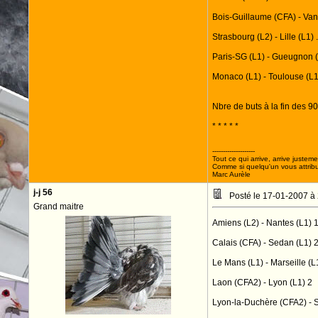
Bois-Guillaume (CFA) - Vannes 
Strasbourg (L2) - Lille (L1) ....
Paris-SG (L1) - Gueugnon (L2) .
Monaco (L1) - Toulouse (L1) ...
Nbre de buts à la fin des 90
* * * * *
--------------------
Tout ce qui arrive, arrive justeme
Comme si quelqu'un vous attribua
Marc Aurèle
j-j 56
Posté le 17-01-2007 à
Grand maitre
Amiens (L2) - Nantes (L1) 
Calais (CFA) - Sedan (L1) 
Le Mans (L1) - Marseille (L
Laon (CFA2) - Lyon (L1) 2
Lyon-la-Duchère (CFA2) - 