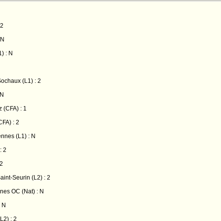
 2
 N
) : N
ochaux (L1) : 2
 N
 (CFA) : 1
FA) : 2
nnes (L1) : N
: 2
 2
aint-Seurin (L2) : 2
nes OC (Nat) : N
: N
L2) : 2