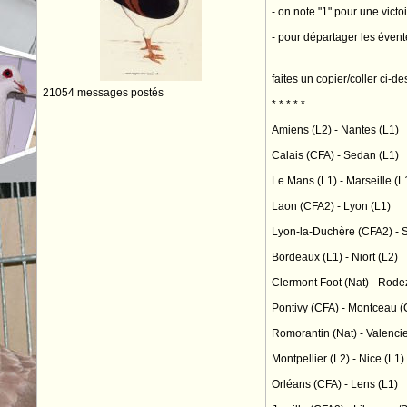
- on note "1" pour une victoi
- pour départager les évent
faites un copier/coller ci-d
21054 messages postés
* * * * *
Amiens (L2) - Nantes (L1)
Calais (CFA) - Sedan (L1)
Le Mans (L1) - Marseille (L
Laon (CFA2) - Lyon (L1)
Lyon-la-Duchère (CFA2) - 
Bordeaux (L1) - Niort (L2)
Clermont Foot (Nat) - Rode
Pontivy (CFA) - Montceau (
Romorantin (Nat) - Valenci
Montpellier (L2) - Nice (L1)
Orléans (CFA) - Lens (L1)