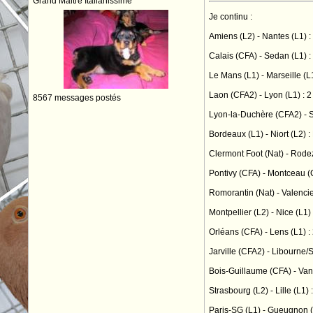
Grand Maitre Italianissime
Je continu :
Amiens (L2) - Nantes (L1) :
Calais (CFA) - Sedan (L1) :
Le Mans (L1) - Marseille (L1
Laon (CFA2) - Lyon (L1) : 2
8567 messages postés
Lyon-la-Duchère (CFA2) - S
Bordeaux (L1) - Niort (L2) :
Clermont Foot (Nat) - Rodez
Pontivy (CFA) - Montceau (C
Romorantin (Nat) - Valencie
Montpellier (L2) - Nice (L1) 
Orléans (CFA) - Lens (L1) :
Jarville (CFA2) - Libourne/S
Bois-Guillaume (CFA) - Van
Strasbourg (L2) - Lille (L1) 
Paris-SG (L1) - Gueugnon (