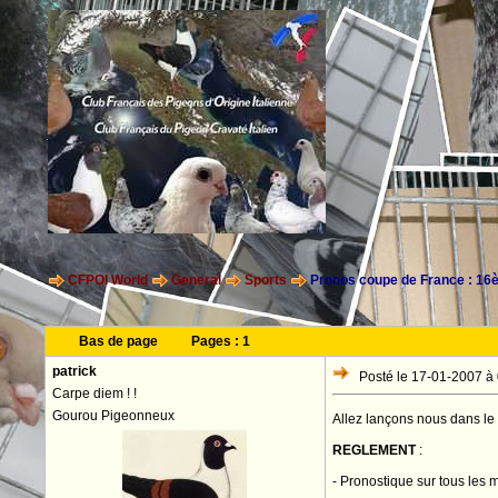
CFPOI World
General
Sports
Pronos coupe de France : 16
Bas de page
Pages :
1
patrick
Posté le 17-01-2007 à
Carpe diem ! !
Gourou Pigeonneux
Allez lançons nous dans le 
REGLEMENT
:
- Pronostique sur tous les 