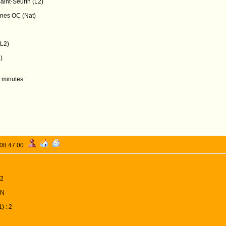
Saint-Seurin (L2)
nnes OC (Nat)
(L2)
)
 minutes :
nos Vendredi 19 à 18h
 08:47:00
 2
 N
) : 2