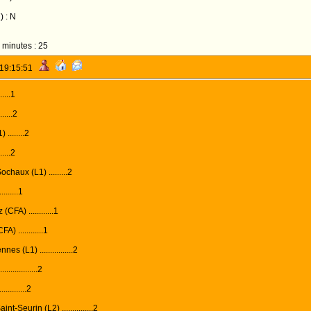
) : N
 minutes : 25
 19:15:51
....1
....2
........2
....2
haux (L1) .........2
......1
FA) ............1
 ............1
s (L1) ................2
.............2
.........2
t-Seurin (L2) ...............2