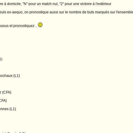
re à domicile, "N" pour un match nul, "2" pour une victoire à l'extérieur
euls ex-aequo, on pronostique aussi sur le nombre de buts marqués sur l'ensemble 
essous et pronostiquez ..
1)
Sochaux (L1)
z (CFA)
CFA)
ennes (L1)