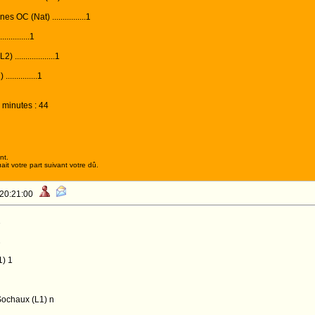
OC (Nat) ................1
...........1
..................1
............1
 minutes : 44
nt.
it votre part suivant votre dû.
 20:21:00
1
2
1) 1
Sochaux (L1) n